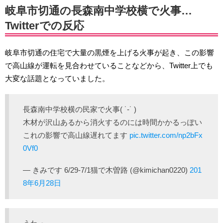
岐阜市切通の長森南中学校横で火事…
Twitterでの反応
岐阜市切通の住宅で大量の黒煙を上げる火事が起き、この影響
で高山線が運転を見合わせていることなどから、Twitter上でも
大変な話題となっていました。
長森南中学校横の民家で火事( ˙-˙ )
木材が沢山あるから消火するのには時間かかるっぽい
これの影響で高山線遅れてます
pic.twitter.com/np2bFx
0Vf0
— きみです 6/29-7/1猫で木曽路 (@kimichan0220)
201
8年6月28日