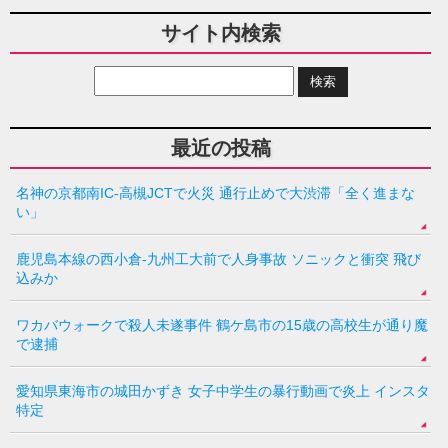
サイト内検索
最近の投稿
名神の京都南IC-高槻JCTで火災 通行止めで大渋滞「全く進まな
い」
鹿児島本線の西小倉-九州工大前で人身事故 ソニックと衝突 飛び
込みか
ワカバウォークで殺人未遂事件 鶴ケ島市の15歳の高校生が通り魔
で逮捕
愛知県東海市の城田かずき 女子中学生の暴行動画で炎上 インスタ
特定