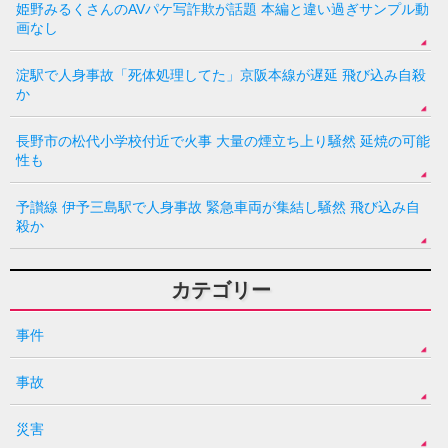
姫野みるくさんのAVパケ写詐欺が話題 本編と違い過ぎサンプル動
画なし
淀駅で人身事故「死体処理してた」京阪本線が遅延 飛び込み自殺
か
長野市の松代小学校付近で火事 大量の煙立ち上り騒然 延焼の可能
性も
予讃線 伊予三島駅で人身事故 緊急車両が集結し騒然 飛び込み自
殺か
カテゴリー
事件
事故
災害