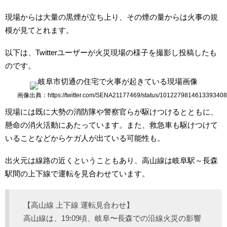
現場からは大量の黒煙が立ち上り、その煙の量からは火事の規
模が見てとれます。
以下は、Twitterユーザーが火災現場の様子を撮影し投稿したも
のです。
画像出典：https://twitter.com/SENA21177469/status/1012279814613393408
現場には既に大勢の消防隊や警察官らが駆けつけるとともに、
懸命の消火活動にあたっています。また、救急車も駆けつけて
いることなどからケガ人が出ている可能性も。
出火元は線路の近くということもあり、高山線は岐阜駅～長森
駅間の上下線で運転を見合わせています。
【高山線 上下線 運転見合わせ】
高山線は、19:09頃、岐阜〜長森での沿線火災の影響