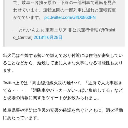
で、岐阜～各務ヶ原の上下線の一部列車で運転を見合
わせています。運転区間の一部列車に遅れと運転変更
がでています。
pic.twitter.com/GlfD9860FN
— とれいんふぉ 東海エリア 非公式運行情報 (@Trainf
o_Central)
2018年6月28日
出火元は全焼する勢いで燃えており付近には住宅が密集してい
ることなどから、延焼して更に大きな火事になる可能性もあり
ます。
Twitter上では「高山線沿線火災の煙ヤバ」「近所で大火事起き
てる・・・」「消防車やパトカーがいっぱい集結してる」など
と現場の情報に関するツイートが多数みられまし。
岐阜県警や消防は住民の安否の確認を急ぐとともに、消火活動
にあたっています。