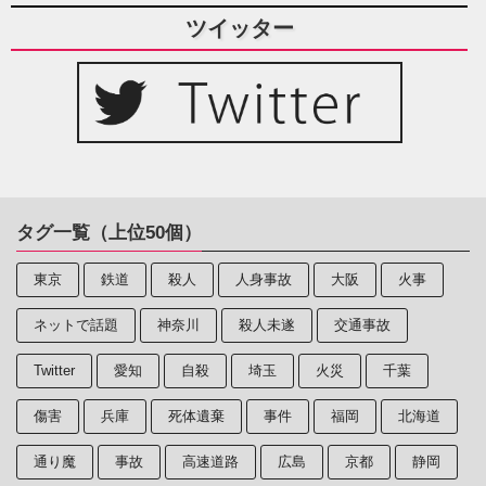
ツイッター
タグ一覧（上位50個）
東京
鉄道
殺人
人身事故
大阪
火事
ネットで話題
神奈川
殺人未遂
交通事故
Twitter
愛知
自殺
埼玉
火災
千葉
傷害
兵庫
死体遺棄
事件
福岡
北海道
通り魔
事故
高速道路
広島
京都
静岡