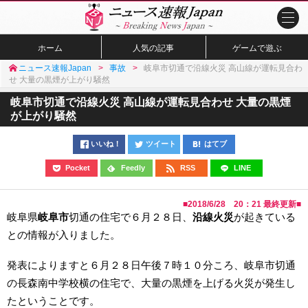
ホーム
人気の記事
ゲームで遊ぶ
ニュース速報Japan
事故
岐阜市切通で沿線火災 高山線が運転見合わ
せ 大量の黒煙が上がり騒然
岐阜市切通で沿線火災 高山線が運転見合わせ 大量の黒煙
が上がり騒然
いいね！
ツイート
はてブ
Pocket
Feedly
RSS
LINE
■
2018/6/28 20：21
最終更新■
岐阜県
岐阜市
切通の住宅で６月２８日、
沿線火災
が起きている
との情報が入りました。
発表によりますと６月２８日午後７時１０分ころ、岐阜市切通
の長森南中学校横の住宅で、大量の黒煙を上げる火災が発生し
たということです。