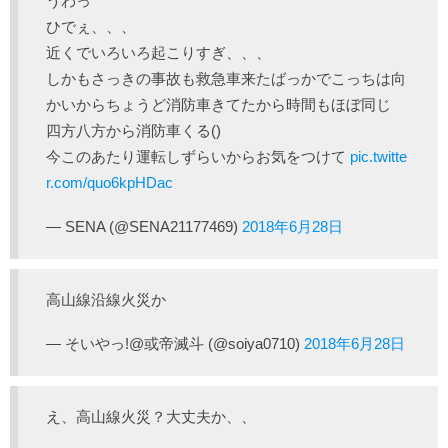
うわっ
ひでぇ、、、
近くでいろいろ起こりすぎ、、、
しかもさっきの事故も救急車来たばっかでこっちは向
かいからちょうど消防車きてたから時間もほぼ同じ
四方八方から消防車くる()
今このあたり運転しずらいからお気をつけて
pic.twitte
r.com/quo6kpHDac
— SENA (@SENA21177469)
2018年6月28日
高山線沿線火災か
— そいやっ!@或帝滅斗 (@soiya0710)
2018年6月28日
え、高山線火災？大丈夫か、、