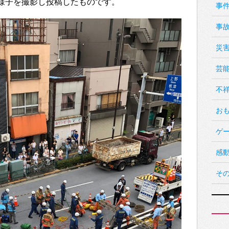
場の様子を撮影し投稿したものです。
事
事
災
芸
不
お
ゲ
感
そ