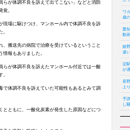
員らが体調不良を訴えて出てこない」などと消防
発覚。
ワカ
歳
が現場に駆けつけ、マンホール内で体調不良を訴
愛
た。
動
れ、搬送先の病院で治療を受けているということ
姫
違
う情報もありました。
淀
員らが体調不良を訴えたマンホール付近では一酸
が
す。
長
上
毒で体調不良を訴えていた可能性もあるとみて調
予
し
くとともに、一酸化炭素が発生した原因などにつ