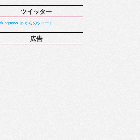
ツイッター
akingnews_jp からのツイート
広告