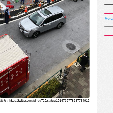
@bre
典：https://twitter.com/pingu710/status/1014765778237734912