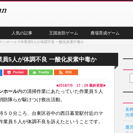
人気の記事
王国攻防ゲーム
農場育成ゲーム
マンホールで作業員5人が体調不良 一酸化炭素中毒か
員5人が体調不良 一酸化炭素中毒か
Pocket
Feedly
RSS
■
2018/7/5 17：29
最終更新■
ンホール
内の清掃作業にあたっていた作業員５人
消防隊らが駆けつけ救出活動。
名神
時５０分ころ、台東区谷中の西日暮里駅付近のマ
渋
作業員５人が体調不良を訴えたということです。
鹿
ニ