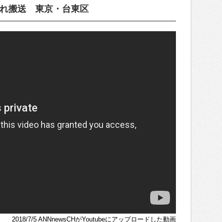
倒れ搬送 東京・台東区
2018/7/5 ANNnewsCHがYoutubeにアップロードした動画