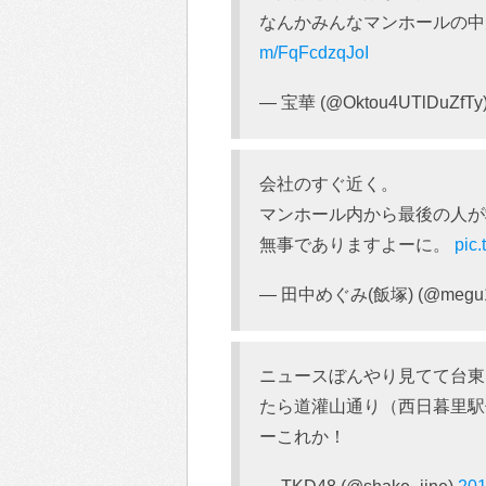
なんかみんなマンホールの
m/FqFcdzqJoI
— 宝華 (@Oktou4UTlDuZfTy
会社のすぐ近く。
マンホール内から最後の人が
無事でありますよーに。
pic
— 田中めぐみ(飯塚) (@megu1
ニュースぼんやり見てて台東
たら道灌山通り（西日暮里駅
ーこれか！