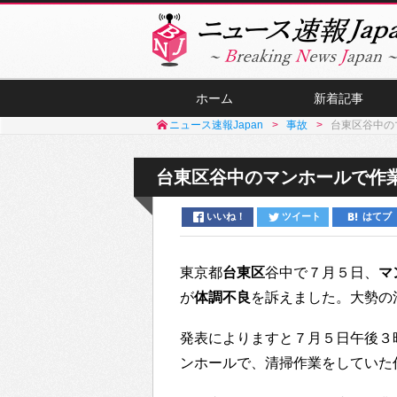
ホーム
新着記事
ニュース速報Japan
事故
台東区谷中の
台東区谷中のマンホールで作業
いいね！
ツイート
はてブ
東京都
台東区
谷中で７月５日、
マ
が
体調不良
を訴えました。大勢の
発表によりますと７月５日午後３
ンホールで、清掃作業をしていた