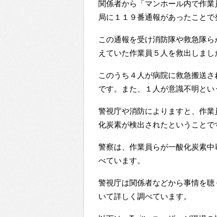
関係者から「マンホール内で作業
局に１１９番通報があったことで
この通報を受け消防隊や救急隊ら
えていた作業員５人を救出しまし
このうち４人が病院に救急搬送さ
です。また、１人が意識不明とい
警視庁や消防によりますと、作業
化炭素が検出されたということで
警察は、作業員らが一酸化炭素中
べています。
警視庁は関係者などから事情を聴
いて詳しく調べています。