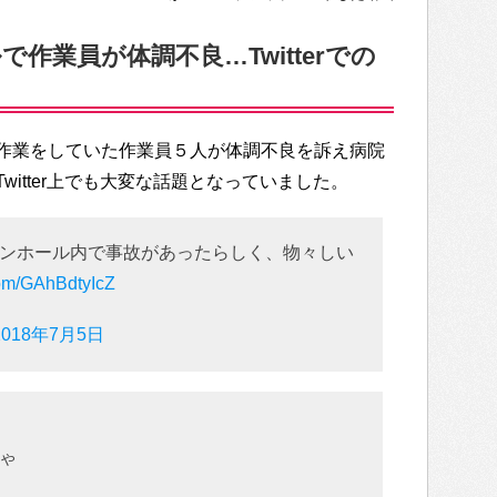
作業員が体調不良…Twitterでの
作業をしていた作業員５人が体調不良を訴え病院
itter上でも大変な話題となっていました。
ンホール内で事故があったらしく、物々しい
.com/GAhBdtyIcZ
2018年7月5日
ゃ