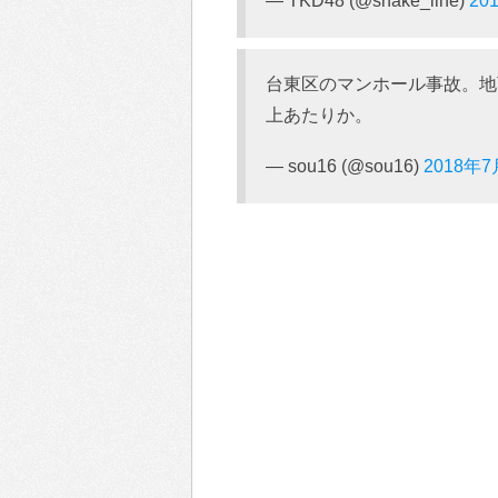
— TKD48 (@shake_iine)
20
台東区のマンホール事故。地
上あたりか。
— sou16 (@sou16)
2018年