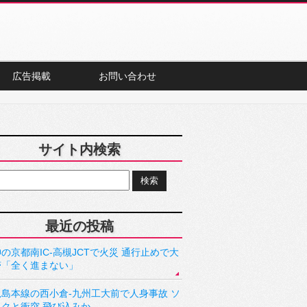
広告掲載
お問い合わせ
サイト内検索
最近の投稿
の京都南IC-高槻JCTで火災 通行止めで大
滞「全く進まない」
児島本線の西小倉-九州工大前で人身事故 ソ
ックと衝突 飛び込みか