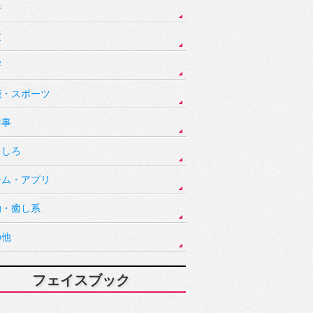
件
故
害
能・スポーツ
祥事
もしろ
ーム・アプリ
動・癒し系
の他
フェイスブック