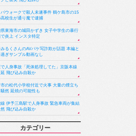
バウォークで殺人未遂事件 鶴ケ島市の15
の高校生が通り魔で逮捕
知県東海市の城田かずき 女子中学生の暴行
画で炎上 インスタ特定
野みるくさんのAVパケ写詐欺が話題 本編と
い過ぎサンプル動画なし
駅で人身事故「死体処理してた」京阪本線
遅延 飛び込み自殺か
野市の松代小学校付近で火事 大量の煙立ち
り騒然 延焼の可能性も
讃線 伊予三島駅で人身事故 緊急車両が集結
騒然 飛び込み自殺か
カテゴリー