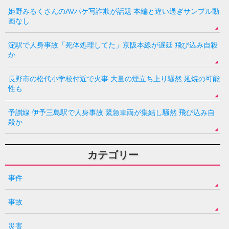
姫野みるくさんのAVパケ写詐欺が話題 本編と違い過ぎサンプル動
画なし
淀駅で人身事故「死体処理してた」京阪本線が遅延 飛び込み自殺
か
長野市の松代小学校付近で火事 大量の煙立ち上り騒然 延焼の可能
性も
予讃線 伊予三島駅で人身事故 緊急車両が集結し騒然 飛び込み自
殺か
カテゴリー
事件
事故
災害