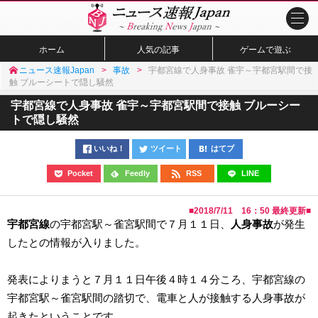
ホーム
人気の記事
ゲームで遊ぶ
ニュース速報Japan
事故
宇都宮線で人身事故 雀宇～宇都宮駅間で接
触 ブルーシートで隠し騒然
宇都宮線で人身事故 雀宇～宇都宮駅間で接触 ブルーシー
トで隠し騒然
いいね！
ツイート
はてブ
Pocket
Feedly
RSS
LINE
■
2018/7/11 16：50
最終更新■
宇都宮線
の宇都宮駅～雀宮駅間で７月１１日、
人身事故
が発生
したとの情報が入りました。
発表によりまうと７月１１日午後４時１４分ころ、宇都宮線の
宇都宮駅～雀宮駅間の踏切で、電車と人が接触する人身事故が
起きたということです。