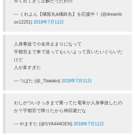
早く出てきて正解だったわ💦
— くれよん【橘龍丸&橘鈴丸】を応援中！ (@dreamb
ox12251)
2018年7月11日
人身事故で小金井止まりになって
宇都宮まで車で送ってもいいよって言いたいぐらいだ
けど
人が多すぎた
— つばた (@_Tbatako)
2018年7月11日
わしがついさっきまで乗ってた電車が人身事故したの
か？宇都宮で降りたから神回避だな
— やますた (@SYA444OEN)
2018年7月11日