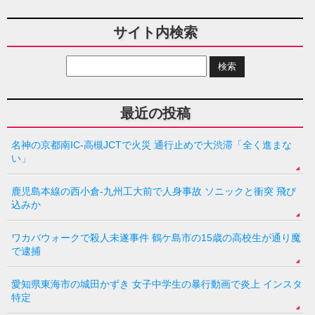
サイト内検索
最近の投稿
名神の京都南IC-高槻JCTで火災 通行止めで大渋滞「全く進まな
い」
鹿児島本線の西小倉-九州工大前で人身事故 ソニックと衝突 飛び
込みか
ワカバウォークで殺人未遂事件 鶴ケ島市の15歳の高校生が通り魔
で逮捕
愛知県東海市の城田かずき 女子中学生の暴行動画で炎上 インスタ
特定