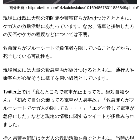
画像出典：https://twitter.com/14zkatch/status/1016948678311886849/photo/1
現場には既に大勢の消防隊や警察官らが駆けつけるとともに、
ケガ人の救助活動にあたっています。なお、電車と接触した方
の安否やケガの程度などについては不明。
救急隊らがブルーシートで負傷者を隠していることなどから、
死亡している可能性も。
現場周辺には大量の緊急車両が駆けつけるとともに、通行人や
乗客らが心配そうに様子を伺い騒然としています。
Twitter上では「変なところで電車が止まってる。絶対自殺や
ん」「初めて自分の乗ってる電車が人身事故」「救急隊らがブ
ルーシートでケガ人の隠してる・・・」「エグイ音して電車が
急停止した」などと現場の情報に関するツイートが多数みられ
ました。
栃木県警や消防はケガ人の救助活動を急ぐとともに、当時の現