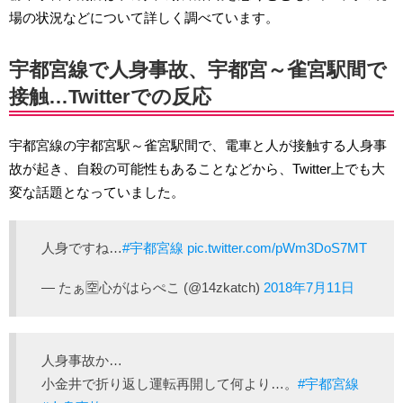
場の状況などについて詳しく調べています。
宇都宮線で人身事故、宇都宮～雀宮駅間で
接触…Twitterでの反応
宇都宮線の宇都宮駅～雀宮駅間で、電車と人が接触する人身事
故が起き、自殺の可能性もあることなどから、Twitter上でも大
変な話題となっていました。
人身ですね…
#宇都宮線
pic.twitter.com/pWm3DoS7MT
— たぁ🈳心がはらぺこ (@14zkatch)
2018年7月11日
人身事故か…
小金井で折り返し運転再開して何より…。
#宇都宮線