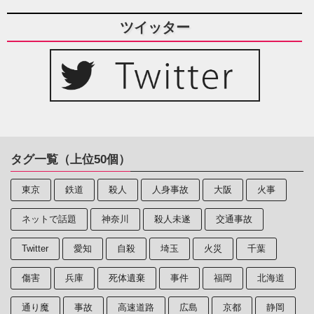
ツイッター
タグ一覧（上位50個）
東京
鉄道
殺人
人身事故
大阪
火事
ネットで話題
神奈川
殺人未遂
交通事故
Twitter
愛知
自殺
埼玉
火災
千葉
傷害
兵庫
死体遺棄
事件
福岡
北海道
通り魔
事故
高速道路
広島
京都
静岡