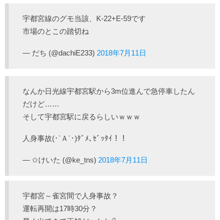
宇都宮線のグモ当該、K-22+E-59です
市場のとこの踏切ね
— だち (@dachiE233)
2018年7月11日
なんか日光線宇都宮駅から3m位進んで急停車したん
だけど……
そして宇都宮駅に戻るらしいｗｗｗ
人身事故(･`Ａ´･)ﾀﾞﾒ､ｾﾞｯﾀｲ！！
— ✩けいた (@ke_tns)
2018年7月11日
宇都宮～雀宮間で人身事故？
運転再開は17時30分？