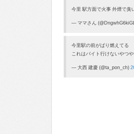
今里 駅方面で火事 外煙で臭い
— ママさん (@DngwhG6kiGL
今里駅の前がばり燃えてる
これはバイト行けないやつや
— 大西 建慶 (@ta_pon_ch)
2