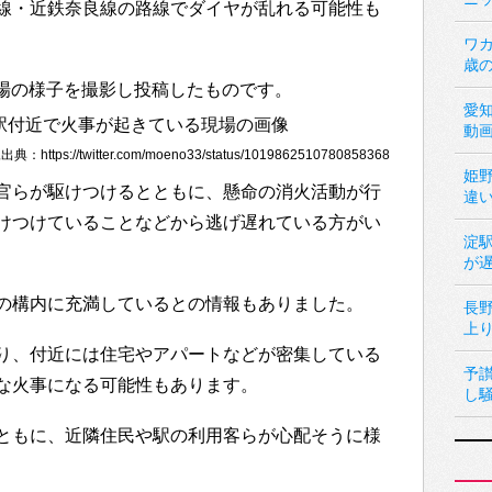
線・近鉄奈良線の路線でダイヤが乱れる可能性も
ワカ
歳
災現場の様子を撮影し投稿したものです。
愛
動
典：https://twitter.com/moeno33/status/1019862510780858368
姫
官らが駆けつけるとともに、懸命の消火活動が行
違
けつけていることなどから逃げ遅れている方がい
淀
が
の構内に充満しているとの情報もありました。
長
上
り、付近には住宅やアパートなどが密集している
予
な火事になる可能性もあります。
し
ともに、近隣住民や駅の利用客らが心配そうに様