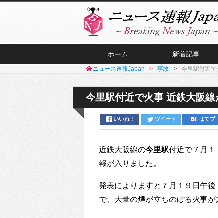
ホーム
新着記事
ニュース速報Japan
事故
今里駅付近で
今里駅付近で火事 近鉄大阪線
いいね！
ツイート
はてブ
近鉄大阪線の
今里駅
付近で７月１
報が入りました。
発表によりますと７月１９日午後
で、大量の煙が立ちのぼる火事が