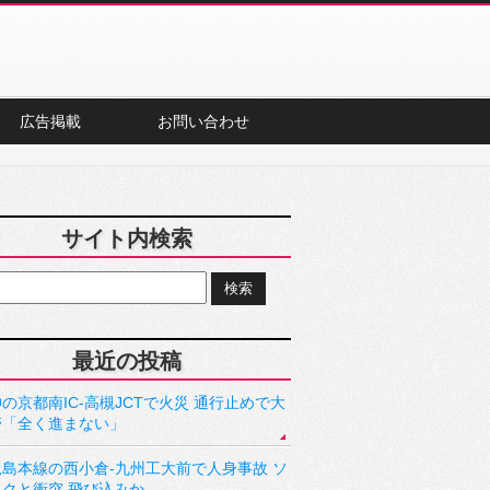
広告掲載
お問い合わせ
サイト内検索
最近の投稿
の京都南IC-高槻JCTで火災 通行止めで大
滞「全く進まない」
児島本線の西小倉-九州工大前で人身事故 ソ
ックと衝突 飛び込みか