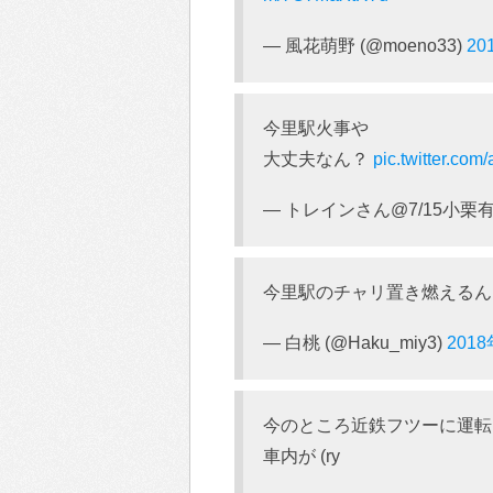
— 風花萌野 (@moeno33)
20
今里駅火事や
大丈夫なん？
pic.twitter.co
— トレインさん@7/15小栗有以改
今里駅のチャリ置き燃えるん
— 白桃 (@Haku_miy3)
201
今のところ近鉄フツーに運転
車内が (ry