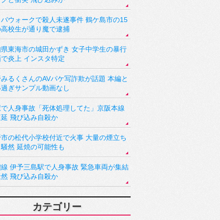
バウォークで殺人未遂事件 鶴ケ島市の15
の高校生が通り魔で逮捕
知県東海市の城田かずき 女子中学生の暴行
画で炎上 インスタ特定
野みるくさんのAVパケ写詐欺が話題 本編と
い過ぎサンプル動画なし
駅で人身事故「死体処理してた」京阪本線
遅延 飛び込み自殺か
野市の松代小学校付近で火事 大量の煙立ち
り騒然 延焼の可能性も
讃線 伊予三島駅で人身事故 緊急車両が集結
騒然 飛び込み自殺か
カテゴリー