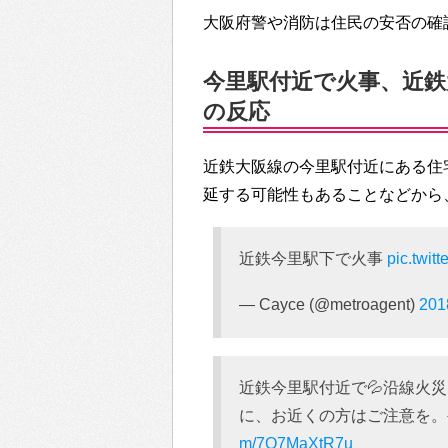
大阪府警や消防は住民の安否の確
今里駅付近で火事、近鉄大
の反応
近鉄大阪線の今里駅付近にある住
延する可能性もあることなどから、T
近鉄今里駅下で火事
pic.twit
— Cayce (@metroagent)
20
近鉄今里駅付近で💦沿線火災
に、お近くの方はご注意を。
m/7O7MaXtR7u