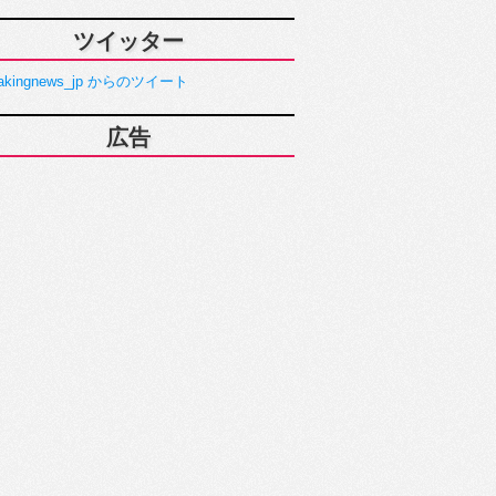
ツイッター
akingnews_jp からのツイート
広告