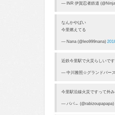
— INR 伊賀忍者鉄道 (@Ninja_
なんかやばい
今里燃えてる
— Nana (@leo999nana)
20
近鉄今里駅で火災らしいです
— 中川雅照☆グランドバース (
今里駅沿線火災ですって外み
— パパ← (@rabizoupapapa)