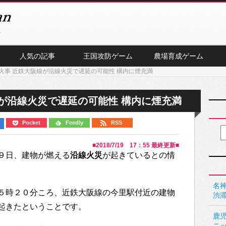
人気の記事
王国攻防ゲーム
農場育成ゲーム
火事 近鉄大阪線が沿線火災で遅延の可能性 構内に煙充満
が沿線火災で遅延の可能性 構内に煙充満
Pocket
Feedly
RSS
■
2018/7/19 17：55
最終更新■
９日、建物が燃える
沿線火災
が起きているとの情
名神
５時２０分ころ、近鉄大阪線の今里駅付近の建物
渋
起きたということです。
鹿
ニ