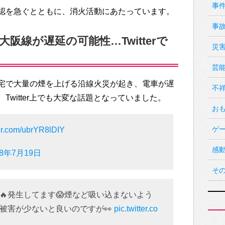
事
認を急ぐとともに、消火活動にあたっています。
事
阪線が遅延の可能性…Twitterで
災
芸
宅で大量の煙を上げる沿線火災が起き、電車が遅
不
witter上でも大変な話題となっていました。
お
ゲ
ter.com/ubrYR8lDIY
感
18年7月19日
そ
🔥発生してます😱煙など吸い込まないよう
被害が少ないと良いのですが👀
pic.twitter.co