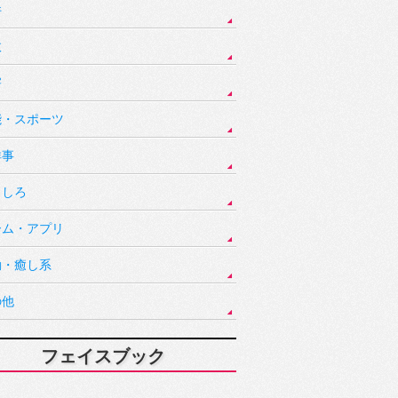
件
故
害
能・スポーツ
祥事
もしろ
ーム・アプリ
動・癒し系
の他
フェイスブック