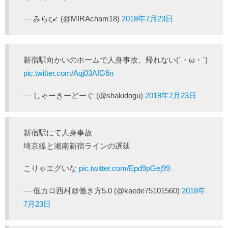
— みらς➹ (@MIRAcham18)
2018年7月23日
新宿駅向かいのホームで人身事故、帰れない(´・ω・`)
pic.twitter.com/Aqj03AfG6n
— しゃーきーどーぐ (@shakidogu)
2018年7月23日
新宿駅にて人身事故
埼京線と湘南新宿ラインの遅延
こりゃエグいな
pic.twitter.com/Epd9pGej99
— 低カロ西村@働き方5.0 (@kaede75101560)
2018年
7月23日