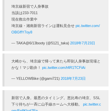
埼京線新宿で人身事故
当該は233-7011
現在救出作業中
埼京線・湘南新宿ラインは運転見合せ
pic.twitter.com/
OBGffY7oy8
— TAKA@6/13booty (@5121_taka)
2018年7月23日
大崎から、埼京線で帰って来たら即刻人身事故現場と
かな！マジ勘弁！
pic.twitter.com/t4R1TCFiAi
— YELLOWBike (@gami721)
2018年7月23日
新宿で人身。最悪のタイミング。恵比寿の埼京、SSL
下り待ちが一斉に山手線ホームへ大移動。
pic.twitter.c
om/Fp8KkqI7En