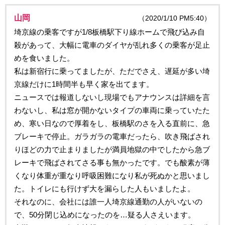
山岡
（2020/1/10 PM5:40）
埼京線の乗客ですが1/8板橋駅下り線ホームで飛び込み自
殺があって、大幅に電車のダイヤが乱れ多くの乗客が足止
めを食いました。
私は新宿行に乗ってましたが、ただでさえ、遅延が多い埼
京線だけに1時間半も早く家を出てます。
ニュースでは報道しないし現場でもアナウンスは詳細を言
わないし、私は窓が開かないタイプの車両に乗っていたた
め、寒い日なので厚着をし、板橋駅のさを入る直前に、急
ブレーキで停止。ガラガラの電車だったら、吹き飛ばされ
りほどの力で止まりましたが満員地獄の中でしたから急ブ
レーキで飛ばされてさる事も無かったです。でも酸素が薄
くなり体重が重なり呼吸困難になり私が死ぬかと思いまし
た。トイレにも行けず大を漏らした人もいましたよ。
それなのに、会社には誰一人埼京線通勤の人がいないの
で、50分閉じ込めになったのを…疑る人さえいます。