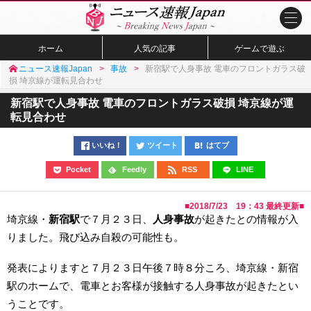
ホーム
人気の記事
ゲームで遊ぶ
ニュース速報Japan
事故
新宿駅で人身事故 電車のフロントガラス破
損 埼京線が運転見合わせ
新宿駅で人身事故 電車のフロントガラス破損 埼京線が運
転見合わせ
いいね！
ツイート
はてブ
Pocket
Feedly
RSS
LINE
■
2018/7/23 19：43
最終更新■
埼京線・
新宿駅
で７月２３日、
人身事故
が起きたとの情報が入
りました。飛び込み自殺の可能性も。
発表によりますと７月２３日午後７時８分ころ、埼京線・新宿
駅のホームで、電車とお客様が接触する人身事故が起きたとい
うことです。