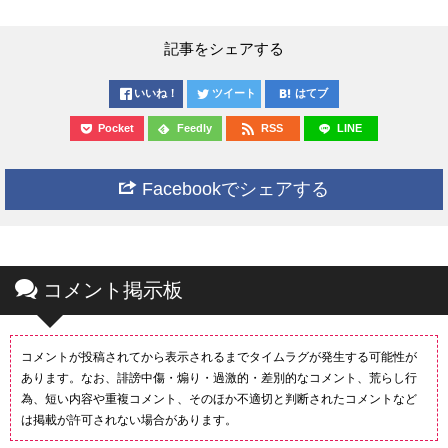
記事をシェアする
いいね！
ツイート
はてブ
Pocket
Feedly
RSS
LINE
Facebookでシェアする
コメント掲示板
コメントが投稿されてから表示されるまでタイムラグが発生する可能性が
あります。なお、誹謗中傷・煽り・過激的・差別的なコメント、荒らし行
為、短い内容や重複コメント、そのほか不適切と判断されたコメントなど
は掲載が許可されない場合があります。