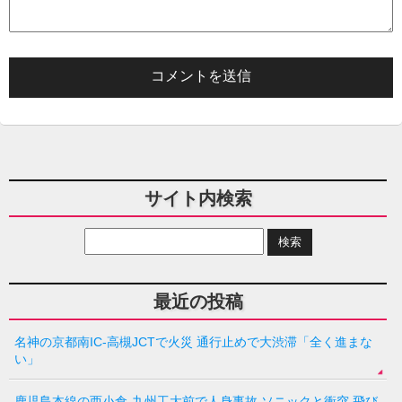
サイト内検索
最近の投稿
名神の京都南IC-高槻JCTで火災 通行止めで大渋滞「全く進まな
い」
鹿児島本線の西小倉-九州工大前で人身事故 ソニックと衝突 飛び