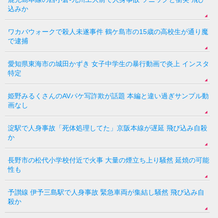
込みか
ワカバウォークで殺人未遂事件 鶴ケ島市の15歳の高校生が通り魔
で逮捕
愛知県東海市の城田かずき 女子中学生の暴行動画で炎上 インスタ
特定
姫野みるくさんのAVパケ写詐欺が話題 本編と違い過ぎサンプル動
画なし
淀駅で人身事故「死体処理してた」京阪本線が遅延 飛び込み自殺
か
長野市の松代小学校付近で火事 大量の煙立ち上り騒然 延焼の可能
性も
予讃線 伊予三島駅で人身事故 緊急車両が集結し騒然 飛び込み自
殺か