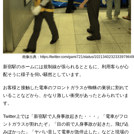
画像出典：https://twitter.com/gami721/status/1021340232333979649
新宿駅のホームには規制線が張られるとともに、利用客らが心
配そうに様子を伺い騒然としています。
お客様と接触した電車のフロントガラスが蜘蛛の巣状に割れて
いることなどから、かなり激しい衝突があったとみられていま
す。
Twitter上では「新宿駅で人身事故起きた・・・」「電車がフロ
ントガラスが割れたぞ」「目の前で人身事故が起きた。飛び込
みぽかった」「ヤバい音して電車が急停止した」などと現場の