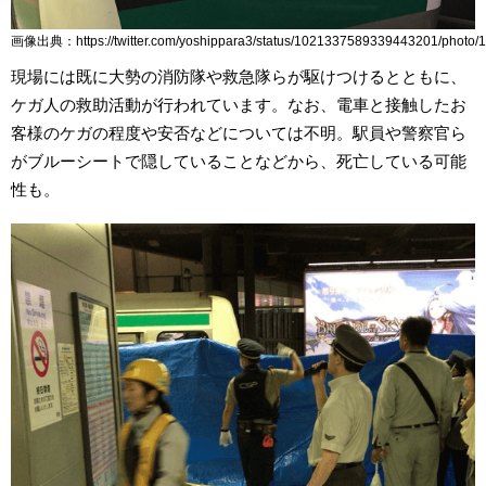
画像出典：https://twitter.com/yoshippara3/status/1021337589339443201/photo/1
現場には既に大勢の消防隊や救急隊らが駆けつけるとともに、
ケガ人の救助活動が行われています。なお、電車と接触したお
客様のケガの程度や安否などについては不明。駅員や警察官ら
がブルーシートで隠していることなどから、死亡している可能
性も。