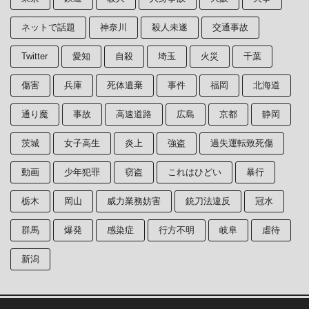
ネットで話題
神奈川
殺人未遂
交通事故
Twitter
愛知
自殺
埼玉
火災
千葉
傷害
兵庫
死体遺棄
事件
福岡
北海道
通り魔
事故
高速道路
広島
京都
静岡
茨城
女子高生
炎上
強盗
過失運転致死傷
動画
少年犯罪
窃盗
これはひどい
暴行
栃木
岡山
威力業務妨害
銃刀法違反
冠水
群馬
爆発
感染症
行方不明
岐阜
虐待
新潟