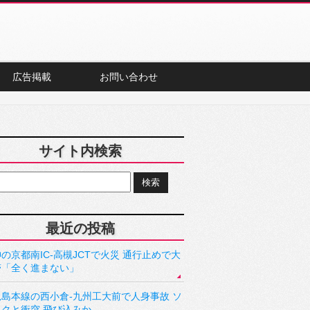
広告掲載
お問い合わせ
サイト内検索
最近の投稿
の京都南IC-高槻JCTで火災 通行止めで大
滞「全く進まない」
児島本線の西小倉-九州工大前で人身事故 ソ
ックと衝突 飛び込みか