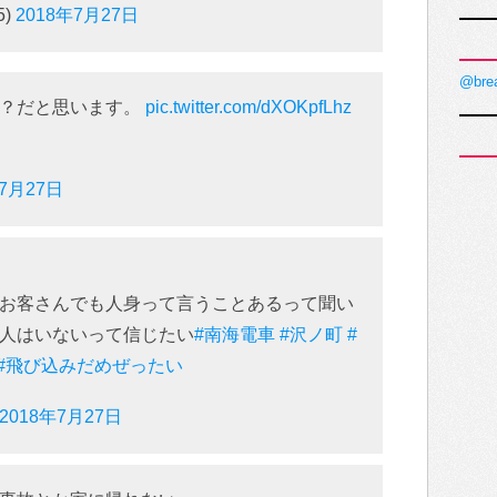
5)
2018年7月27日
@bre
駅？だと思います。
pic.twitter.com/dXOKpfLhz
年7月27日
お客さんでも人身って言うことあるって聞い
人はいないって信じたい
#南海電車
#沢ノ町
#
#飛び込みだめぜったい
2018年7月27日