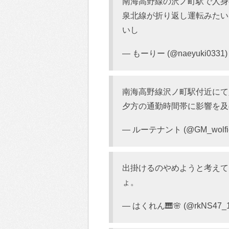
南海高野線の沢ノ町駅で人身
泉北線が折り返し運転みたい
いし
— もーりー (@naeyuki0331
南海高野線沢ノ町駅付近にて
夕方の通勤時間帯に影響を及
— ルーテナント (@GM_wolfi
出掛けるのやめようと考えて
ょ。
— はくれん🎹🌸 (@rkNS47_1