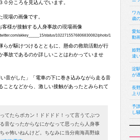
３０分ころを見込んでいます。
ワカ
稿した現場の画像です。
歳
愛
itter.com/akkey_____15/status/1022715576806830082/photo/1
動
隊らが駆けつけるとともに、懸命の救助活動が行
姫
か事故であるのか詳しいことはわかっていませ
違
淀
が
ていう凄い音がした」「電車の下に巻き込みながら走る音
ることなどから、激しい接触があったとみられて
長
上
予
し
ってたらボカン！ドドドド！って言うてぶつ
る音なったからなにかなって思ったら人身事
ちゃ怖いねんけど。ちなみに当分南海高野線