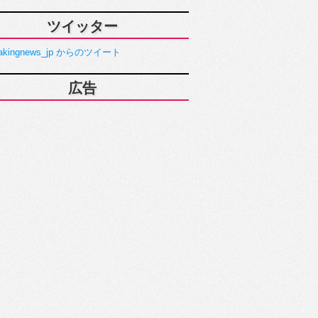
ツイッター
akingnews_jp からのツイート
広告