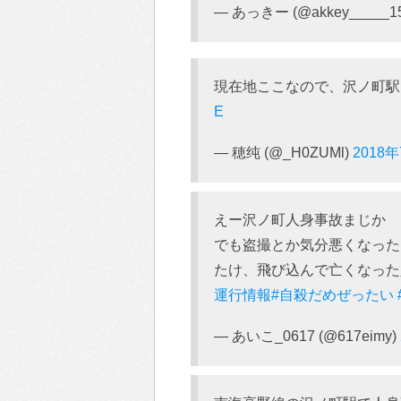
— あっきー (@akkey_____1
現在地ここなので、沢ノ町
E
— 穂纯 (@_H0ZUMl)
2018
えー沢ノ町人身事故まじか
でも盗撮とか気分悪くなった
たけ、飛び込んで亡くなった
運行情報
#自殺だめぜったい
— あいこ_0617 (@617eimy)