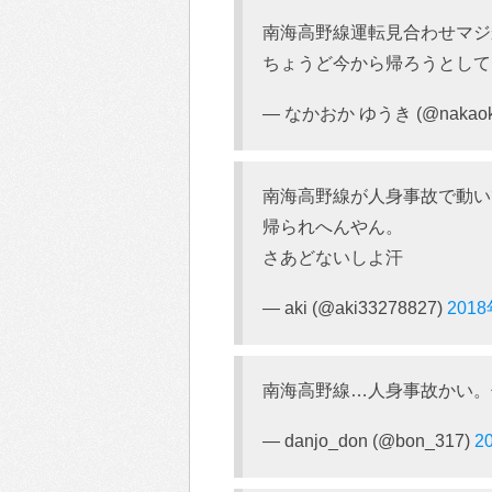
南海高野線運転見合わせマジ
ちょうど今から帰ろうとして
— なかおか ゆうき (@nakaok
南海高野線が人身事故で動い
帰られへんやん。
さあどないしよ汗
— aki (@aki33278827)
201
南海高野線…人身事故かい。
— danjo_don (@bon_317)
2