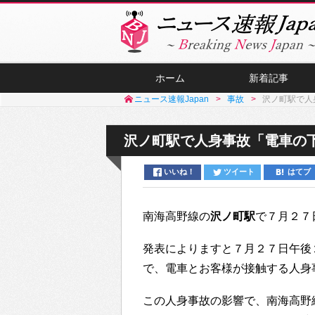
ホーム
新着記事
ニュース速報Japan
事故
沢ノ町駅で人
沢ノ町駅で人身事故「電車の
いいね！
ツイート
はてブ
南海高野線の
沢ノ町駅
で７月２７
発表によりますと７月２７日午後
で、電車とお客様が接触する人身
この人身事故の影響で、南海高野