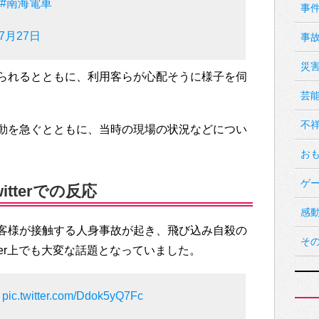
#南海電車
事
年7月27日
事
災
られるとともに、利用客らが心配そうに様子を伺
芸
不
動を急ぐとともに、当時の現場の状況などについ
お
ゲ
tterでの反応
感
客様が接触する人身事故が起き、飛び込み自殺の
そ
ter上でも大変な話題となっていました。
生
pic.twitter.com/Ddok5yQ7Fc