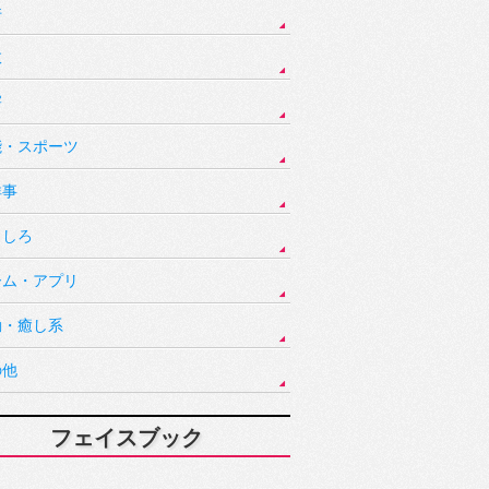
件
故
害
能・スポーツ
祥事
もしろ
ーム・アプリ
動・癒し系
の他
フェイスブック