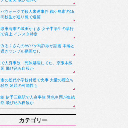
バウォークで殺人未遂事件 鶴ケ島市の15
の高校生が通り魔で逮捕
知県東海市の城田かずき 女子中学生の暴行
画で炎上 インスタ特定
野みるくさんのAVパケ写詐欺が話題 本編と
い過ぎサンプル動画なし
駅で人身事故「死体処理してた」京阪本線
遅延 飛び込み自殺か
野市の松代小学校付近で火事 大量の煙立ち
り騒然 延焼の可能性も
讃線 伊予三島駅で人身事故 緊急車両が集結
騒然 飛び込み自殺か
カテゴリー