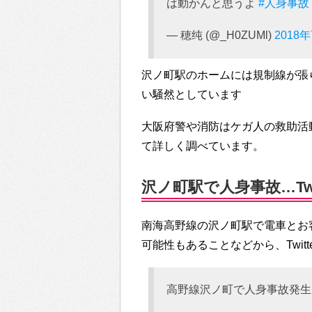
は動かんと思うよ
#人身事故
— 穂纯 (@_H0ZUMl)
2018
沢ノ町駅のホームには規制線が張
い騒然としています
大阪府警や消防はケガ人の救助活
て詳しく調べています。
沢ノ町駅で人身事故…Twi
南海高野線の沢ノ町駅で電車とお
可能性もあることなどから、Twit
高野線沢ノ町で人身事故発