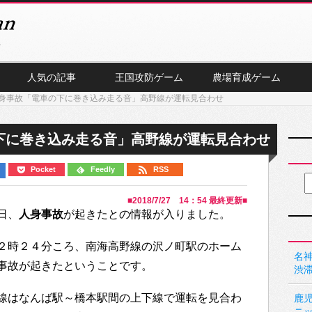
人気の記事
王国攻防ゲーム
農場育成ゲーム
身事故「電車の下に巻き込み走る音」高野線が運転見合わせ
下に巻き込み走る音」高野線が運転見合わせ
Pocket
Feedly
RSS
■
2018/7/27 14：54
最終更新■
日、
人身事故
が起きたとの情報が入りました。
２時２４分ころ、南海高野線の沢ノ町駅のホーム
名神
事故が起きたということです。
渋
線はなんば駅～橋本駅間の上下線で運転を見合わ
鹿
ニ