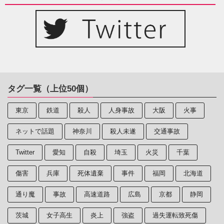
タグ一覧（上位50個）
東京
鉄道
殺人
人身事故
大阪
火事
ネットで話題
神奈川
殺人未遂
交通事故
Twitter
愛知
自殺
埼玉
火災
千葉
傷害
兵庫
死体遺棄
事件
福岡
北海道
通り魔
事故
高速道路
広島
京都
静岡
茨城
女子高生
炎上
強盗
過失運転致死傷