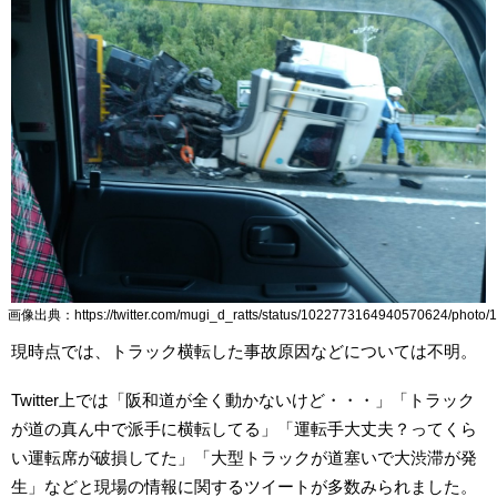
画像出典：https://twitter.com/mugi_d_ratts/status/1022773164940570624/photo/1
現時点では、トラック横転した事故原因などについては不明。
Twitter上では「阪和道が全く動かないけど・・・」「トラック
が道の真ん中で派手に横転してる」「運転手大丈夫？ってくら
い運転席が破損してた」「大型トラックが道塞いで大渋滞が発
生」などと現場の情報に関するツイートが多数みられました。