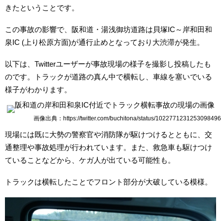
きたということです。
この事故の影響で、阪和道・湯浅御坊道路は貝塚IC～岸和田和
泉IC (上り松原方面)が通行止めとなっており大渋滞が発生。
以下は、Twitterユーザーが事故現場の様子を撮影し投稿したも
のです。トラックが道路の真ん中で横転し、車線を塞いでいる
様子がわかります。
画像出典：https://twitter.com/buchitona/status/1022771231253098496
現場には既に大勢の警察官や消防隊が駆けつけるとともに、交
通整理や事故処理が行われています。また、救急車も駆けつけ
ていることなどから、ケガ人が出ている可能性も。
トラックは横転したことでフロント部分が大破している模様。