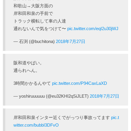
和歌山→大阪方面の
岸和田和泉の手前で
トラック横転して車の人達
通れないんで気をつけて〜
pic.twitter.com/eqI2u30jWJ
— 石渕 (@buchitona)
2018年7月27日
阪和道やばい。
通られへん。
3時間かかるんやて
pic.twitter.com/P94CaxLaXD
— yoshiruuuuuu (@eu32KHI2qSiJLET)
2018年7月27日
岸和田和泉インター近くでがっつり事故ってます
pic.t
witter.com/bubbI3DFvO