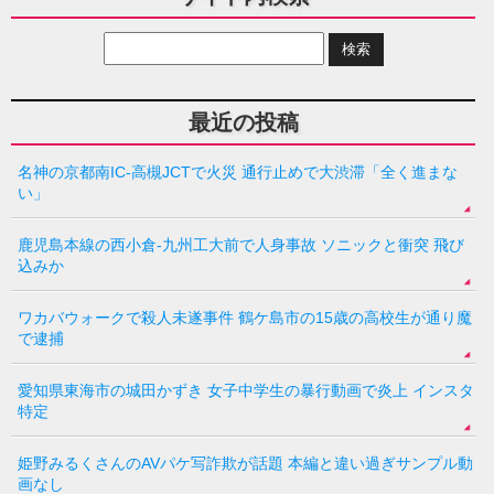
最近の投稿
名神の京都南IC-高槻JCTで火災 通行止めで大渋滞「全く進まな
い」
鹿児島本線の西小倉-九州工大前で人身事故 ソニックと衝突 飛び
込みか
ワカバウォークで殺人未遂事件 鶴ケ島市の15歳の高校生が通り魔
で逮捕
愛知県東海市の城田かずき 女子中学生の暴行動画で炎上 インスタ
特定
姫野みるくさんのAVパケ写詐欺が話題 本編と違い過ぎサンプル動
画なし