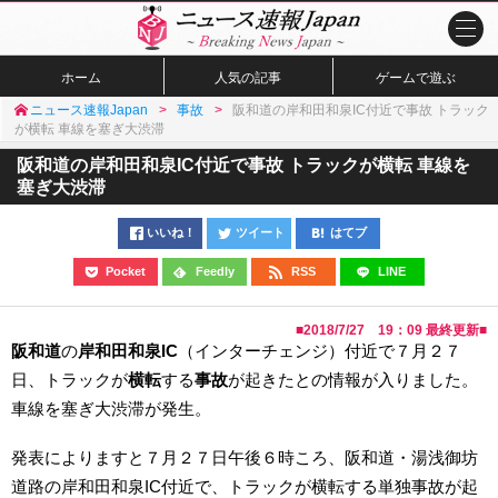
ホーム
人気の記事
ゲームで遊ぶ
ニュース速報Japan
事故
阪和道の岸和田和泉IC付近で事故 トラック
が横転 車線を塞ぎ大渋滞
阪和道の岸和田和泉IC付近で事故 トラックが横転 車線を
塞ぎ大渋滞
いいね！
ツイート
はてブ
Pocket
Feedly
RSS
LINE
■
2018/7/27 19：09
最終更新■
阪和道
の
岸和田和泉IC
（インターチェンジ）付近で７月２７
日、トラックが
横転
する
事故
が起きたとの情報が入りました。
車線を塞ぎ大渋滞が発生。
発表によりますと７月２７日午後６時ころ、阪和道・湯浅御坊
道路の岸和田和泉IC付近で、トラックが横転する単独事故が起