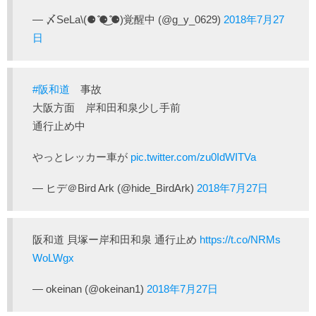
— 〆SeLa\(⚈ ̍̑⚈͜ ̍̑⚈)覚醒中 (@g_y_0629)
2018年7月27
日
#阪和道
事故
大阪方面 岸和田和泉少し手前
通行止め中
やっとレッカー車が
pic.twitter.com/zu0IdWITVa
— ヒデ＠Bird Ark (@hide_BirdArk)
2018年7月27日
阪和道 貝塚ー岸和田和泉 通行止め
https://t.co/NRMs
WoLWgx
— okeinan (@okeinan1)
2018年7月27日