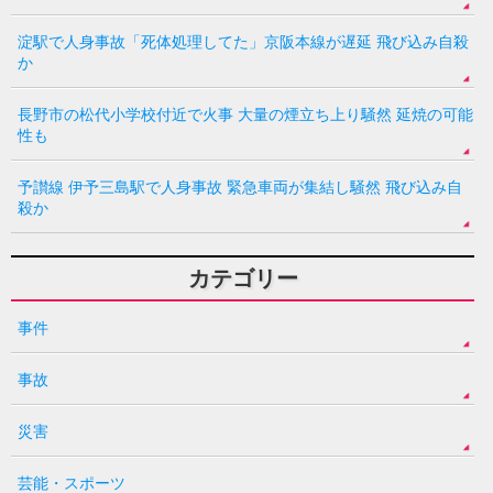
淀駅で人身事故「死体処理してた」京阪本線が遅延 飛び込み自殺
か
長野市の松代小学校付近で火事 大量の煙立ち上り騒然 延焼の可能
性も
予讃線 伊予三島駅で人身事故 緊急車両が集結し騒然 飛び込み自
殺か
カテゴリー
事件
事故
災害
芸能・スポーツ