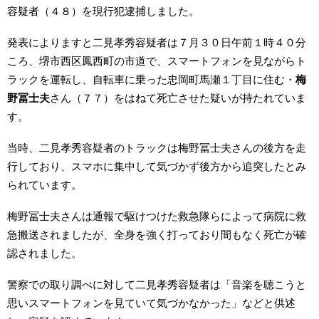
容疑者（４８）を現行犯逮捕しました。
発表によりますと二見孝秀容疑者は７月３０日午前１時４０分
ころ、堺市西区鳳西町の市道で、スマートフォンを見ながらト
ラックを運転し、自転車に乗った忠岡町馬瀬１丁目に住む・
梅
野冨士夫
さん（７７）をはねて死亡させた疑いが持たれていま
す。
当時、二見孝秀容疑者のトラックは梅野冨士夫さんの後方を走
行しており、スマホに集中して気づかず後方から追突したとみ
られています。
梅野冨士夫さんは通報で駆けつけた救急隊らによって病院に救
急搬送されましたが、全身を強く打っており間もなく死亡が確
認されました。
警察での取り調べに対して二見孝秀容疑者は「音楽を聴こうと
思いスマートフォンを見ていて気づかなかった」などと供述