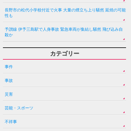
長野市の松代小学校付近で火事 大量の煙立ち上り騒然 延焼の可能
性も
予讃線 伊予三島駅で人身事故 緊急車両が集結し騒然 飛び込み自
殺か
カテゴリー
事件
事故
災害
芸能・スポーツ
不祥事