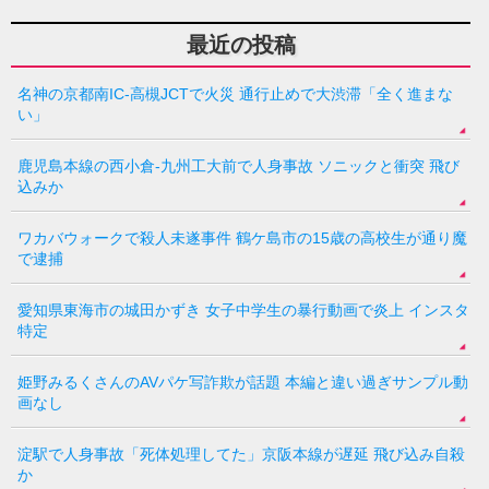
最近の投稿
名神の京都南IC-高槻JCTで火災 通行止めで大渋滞「全く進まな
い」
鹿児島本線の西小倉-九州工大前で人身事故 ソニックと衝突 飛び
込みか
ワカバウォークで殺人未遂事件 鶴ケ島市の15歳の高校生が通り魔
で逮捕
愛知県東海市の城田かずき 女子中学生の暴行動画で炎上 インスタ
特定
姫野みるくさんのAVパケ写詐欺が話題 本編と違い過ぎサンプル動
画なし
淀駅で人身事故「死体処理してた」京阪本線が遅延 飛び込み自殺
か