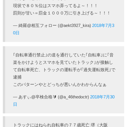
現状で８０％位はスマホ弄ってるよ～！！！
罰則が甘い＝罰金１０００万に引き上げる～！！！
— 綺羅@相互フォロー (@aekt3927_kira)
2018年7月3
0日
｢自転車通行禁止｣の道を通行していた｢自転車｣に｢音
楽をかけようとスマホを見ていたトラック｣が接触し
て自転車死亡、トラックの運転手が｢過失運転致死｣で
逮捕
このパターンやとどっちが悪いんかわからんなぁ
— あすぃ@卒検合格🔰 (@a_46thedoctr)
2018年7月30
日
トラックにはねられ自転車の７７歳死亡 堺（大阪