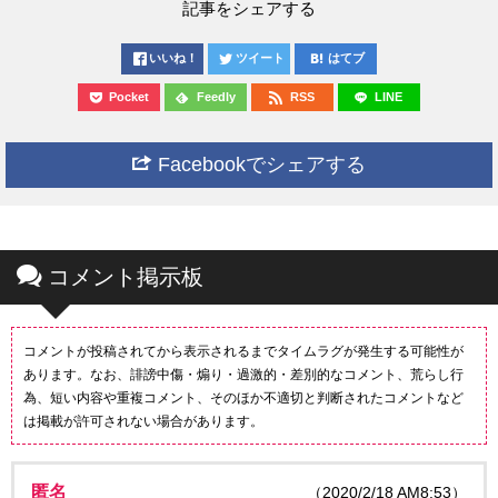
記事をシェアする
いいね！
ツイート
はてブ
Pocket
Feedly
RSS
LINE
Facebookでシェアする
コメント掲示板
コメントが投稿されてから表示されるまでタイムラグが発生する可能性が
あります。なお、誹謗中傷・煽り・過激的・差別的なコメント、荒らし行
為、短い内容や重複コメント、そのほか不適切と判断されたコメントなど
は掲載が許可されない場合があります。
匿名
（2020/2/18 AM8:53）