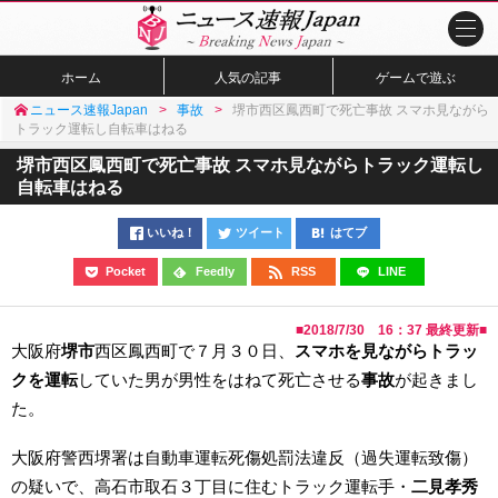
ホーム
人気の記事
ゲームで遊ぶ
ニュース速報Japan
事故
堺市西区鳳西町で死亡事故 スマホ見ながら
トラック運転し自転車はねる
堺市西区鳳西町で死亡事故 スマホ見ながらトラック運転し
自転車はねる
いいね！
ツイート
はてブ
Pocket
Feedly
RSS
LINE
■
2018/7/30 16：37
最終更新■
大阪府
堺市
西区鳳西町で７月３０日、
スマホを見ながらトラッ
クを運転
していた男が男性をはねて死亡させる
事故
が起きまし
た。
大阪府警西堺署は自動車運転死傷処罰法違反（過失運転致傷）
の疑いで、高石市取石３丁目に住むトラック運転手・
二見孝秀