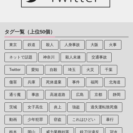
タグ一覧（上位50個）
東京
鉄道
殺人
人身事故
大阪
火事
ネットで話題
神奈川
殺人未遂
交通事故
Twitter
愛知
自殺
埼玉
火災
千葉
傷害
兵庫
死体遺棄
事件
福岡
北海道
通り魔
事故
高速道路
広島
京都
静岡
茨城
女子高生
炎上
強盗
過失運転致死傷
動画
少年犯罪
窃盗
これはひどい
暴行
栃木
岡山
威力業務妨害
銃刀法違反
冠水