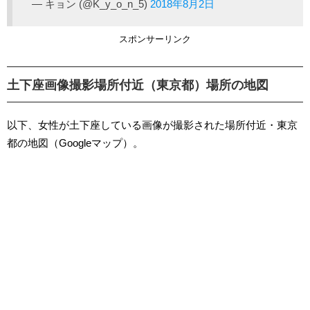
— キョン (@K_y_o_n_5)
2018年8月2日
スポンサーリンク
土下座画像撮影場所付近（東京都）場所の地図
以下、女性が土下座している画像が撮影された場所付近・東京
都の地図（Googleマップ）。