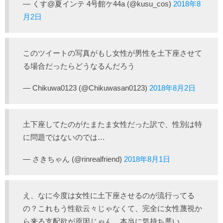
— くす@夏インテ 4号館ケ44a (@kusu_cos)
2018年8
月2日
このツイートの写真がもし女性が男性を土下座させて
る場合だったらどうなるんだろう
— Chikuwa0123 (@Chikuwasan0123)
2018年8月2日
土下座してたのがたまたま女性だった訳で、性別は特
に問題ではないのでは…
— さきちゃん (@rinrealfriend)
2018年8月1日
え、なに今度は女性に土下座させるのが流行ってる
の？これもう性欲云々じゃなくて、完全に女性蔑視か
ら来る支配欲が原因じゃん…本当に気持ち悪い