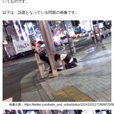
いうものです。
以下は、話題となっている問題の画像です。
画像出典：https://twitter.com/kake_and_soba/status/1024320117188907008