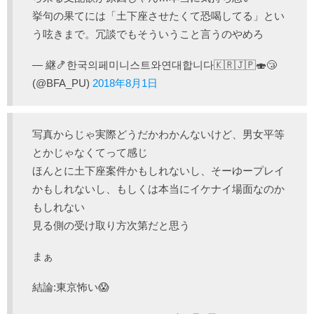
挙句の果てには「土下座させたくて恐喝してる」とい
う呟きまで。冗談でもそういうこと言うのやめろ
— 継🍤한국의페미니스트와연대합니다🇰🇷🇯🇵🍣😴
(@BFA_PU)
2018年8月1日
写真からじゃ実際どうだかわかんないけど、男女平等
とかじゃなくてって感じ
ほんとに土下座案件かもしれないし、そーゆープレイ
かもしれないし、もしくは本当にイケナイ場面なのか
もしれない
見る側の受け取り方次第だと思う
まぁ
結論:東京怖い😱