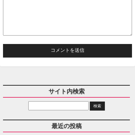
サイト内検索
最近の投稿