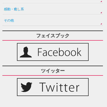
感動・癒し系
その他
フェイスブック
ツイッター