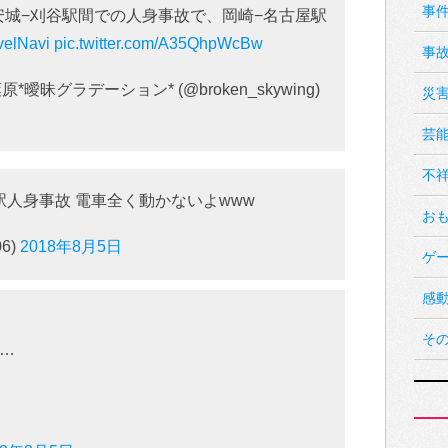
事
道線は安城−刈谷駅間での人身事故で、岡崎−名古屋駅
velNavi
pic.twitter.com/A35QhpWcBw
事
原*曖昧グラデーション* (@broken_skywing)
災
芸
不
駅人身事故 電車全く動かないよwww
お
06)
2018年8月5日
ゲ
感
そ
…