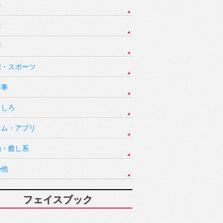
件
故
害
能・スポーツ
祥事
もしろ
ーム・アプリ
動・癒し系
の他
フェイスブック