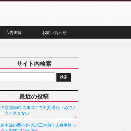
広告掲載
お問い合わせ
サイト内検索
最近の投稿
の京都南IC-高槻JCTで火災 通行止めで大
滞「全く進まない」
児島本線の西小倉-九州工大前で人身事故 ソ
ックと衝突 飛び込みか