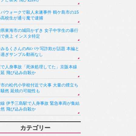
バウォークで殺人未遂事件 鶴ケ島市の15
の高校生が通り魔で逮捕
知県東海市の城田かずき 女子中学生の暴行
画で炎上 インスタ特定
野みるくさんのAVパケ写詐欺が話題 本編と
い過ぎサンプル動画なし
駅で人身事故「死体処理してた」京阪本線
遅延 飛び込み自殺か
野市の松代小学校付近で火事 大量の煙立ち
り騒然 延焼の可能性も
讃線 伊予三島駅で人身事故 緊急車両が集結
騒然 飛び込み自殺か
カテゴリー