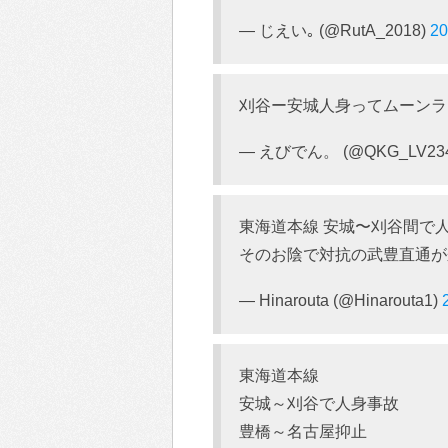
— じえい｡ (@RutA_2018)
2
刈谷ー安城人身ってムーンラ
— えびでん。 (@QKG_LV234
東海道本線 安城〜刈谷間で
そのお陰で対抗の武豊直通が
— Hinarouta (@Hinarouta1)
東海道本線
安城～刈谷で人身事故
豊橋～名古屋抑止