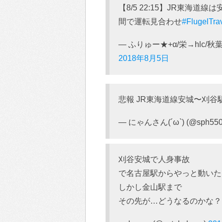
【8/5 22:15】JR東海
間で運転見合わせ
#FlugelTra
— ふりゅー★+α/栄→hlc/秋葉
2018年8月5日
悲報 JR東海道線安城〜刈谷
— にゃんさん(´ω`) (@sph55
刈谷安城で人身事故
で名古屋駅からやっと動いた
しかし金山駅まで
その先が…どうなるのかな？