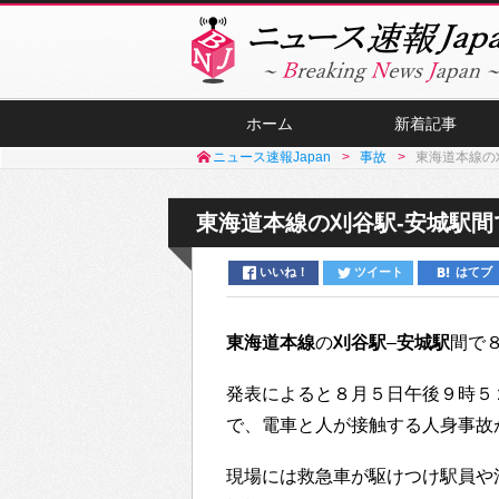
ホーム
新着記事
ニュース速報Japan
事故
東海道本線の
東海道本線の刈谷駅-安城駅間
いいね！
ツイート
はてブ
東海道本線
の
刈谷駅
–
安城駅
間で
発表によると８月５日午後９時５
で、電車と人が接触する人身事故
現場には救急車が駆けつけ駅員や