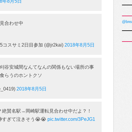
18年8月5日
@bre
見合わせ中
スサミ2日目参加 (@jr2kai)
2018年8月5日
刈谷安城間なんてなんの関係もない場所の事
食らうのホントクソ
_0419)
2018年8月5日
？絶賛名駅→岡崎駅運転見合わせ中だよ？！
すぎて泣きそう😭😭
pic.twitter.com/3PeJG1