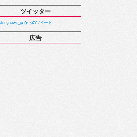
ツイッター
akingnews_jp からのツイート
広告