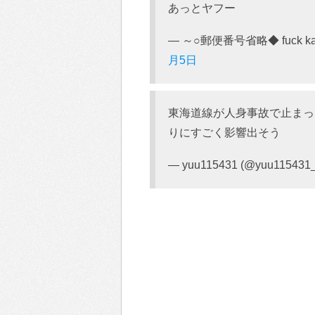
あっとヤフー
— ～○郵便番号省略◆ fuck kani&
月5日
東海道線が人身事故で止まっ
りにすごく影響出そう
— yuu115431 (@yuu115431