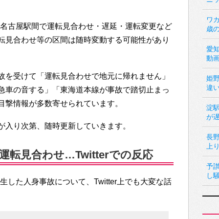
ワカ
-名古屋駅間で運転見合わせ・遅延・運転変更など
歳
転見合わせ等の区間は随時変動する可能性があり
愛
動
故を受けて「運転見合わせで地元に帰れません」
姫
違
急車の音する」「東海道本線が事故で踏切止まっ
目撃情報が多数寄せられています。
淀
が
が入り次第、随時更新していきます。
長
上
転見合わせ…Twitterでの反応
予
し
した人身事故について、Twitter上でも大変な話