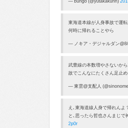
— bungo (@yutakakunn)
20
東海道本線が人身事故で運転
何時に帰れることやら
— ノキア・デジャルダン@8/5コ
武豊線の本数増やさないから
故でこんなにたくさん足止め
— 東雲@支配人 (@sinonome
え､東海道線人身で帰れんよ
と､思ったら哲也さんまじで神
2p0r