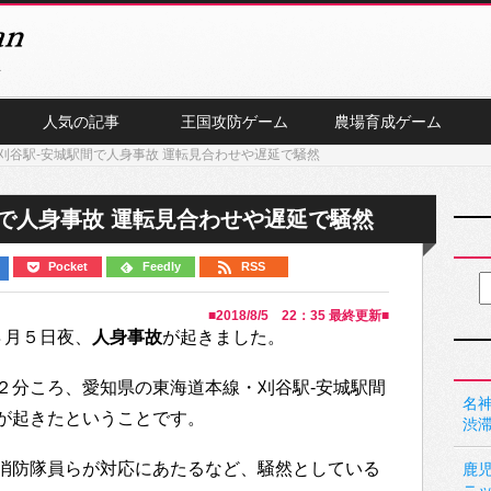
人気の記事
王国攻防ゲーム
農場育成ゲーム
刈谷駅-安城駅間で人身事故 運転見合わせや遅延で騒然
で人身事故 運転見合わせや遅延で騒然
Pocket
Feedly
RSS
■
2018/8/5 22：35
最終更新■
８月５日夜、
人身事故
が起きました。
２分ころ、愛知県の東海道本線・刈谷駅-安城駅間
名神
が起きたということです。
渋
消防隊員らが対応にあたるなど、騒然としている
鹿
ニ