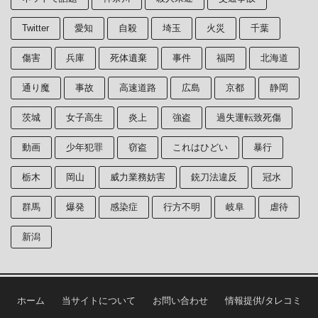
Twitter
愛知
自殺
埼玉
火災
千葉
傷害
兵庫
死体遺棄
事件
福岡
北海道
通り魔
事故
高速道路
広島
京都
静岡
茨城
女子高生
炎上
強盗
過失運転致死傷
動画
少年犯罪
窃盗
これはひどい
暴行
栃木
岡山
威力業務妨害
銃刀法違反
冠水
群馬
爆発
感染症
行方不明
岐阜
虐待
新潟
ホーム
当サイトについて
お問い合わせ
情報提供/タレコミ