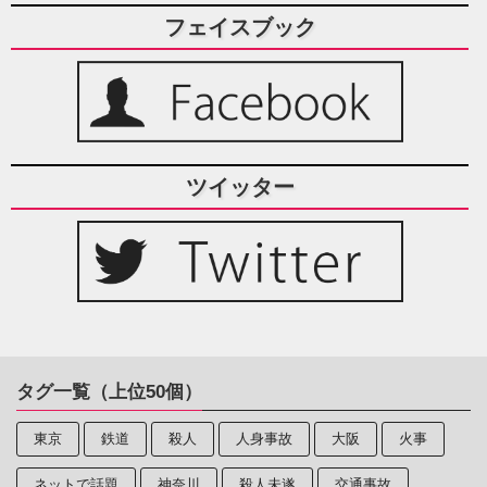
フェイスブック
ツイッター
タグ一覧（上位50個）
東京
鉄道
殺人
人身事故
大阪
火事
ネットで話題
神奈川
殺人未遂
交通事故