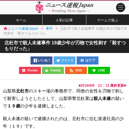
ホーム
人気の記事
ゲームで遊ぶ
ニュース速報Japan
事件
北杜市で殺人未遂事件 19歳少年が刃物で女
性刺す「殺すつもりだった」
北杜市で殺人未遂事件 19歳少年が刃物で女性刺す「殺すつ
もりだった」
いいね！
ツイート
はてブ
Pocket
Feedly
RSS
LINE
■
2018/9/8 12：12
最終更新■
山梨県
北杜市
のスキー場の事務所で、同僚の女性を刃物で刺し
て殺害しようとしたとして、山梨県警北杜署は
殺人未遂
の疑い
で
１９歳
の少年を逮捕しました。
殺人未遂の疑いで逮捕されたのは、北杜市に住む派遣社員の少
年（１９）です。