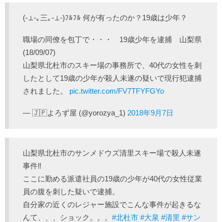
(-⊥-｡三｡-⊥-)ﾌﾙﾌﾙ 何が有ったのか？19歳は少年？
職場の同僚を包丁で・・・ 19歳少年を逮捕 山梨県
(18/09/07)
山梨県北杜市のスキー場の事務所で、40代の女性を刺
したとして19歳の少年が殺人未遂の疑いで現行犯逮捕
されました。
pic.twitter.com/FV7TFYFGYo
— 🇯🇵よろず屋 (@yorozya_1)
2018年9月7日
山梨県北杜市のサンメドウズ清里スキー場で殺人未遂
事件‼️
ここに勤める派遣社員の19歳の少年が40代の女性従業
員の腹を刺した疑いで逮捕。
自分家の近くのレジャー施設でこんな事件が起きるな
んて、、、ショック。。。
#北杜市
#大泉
#清里
#サン