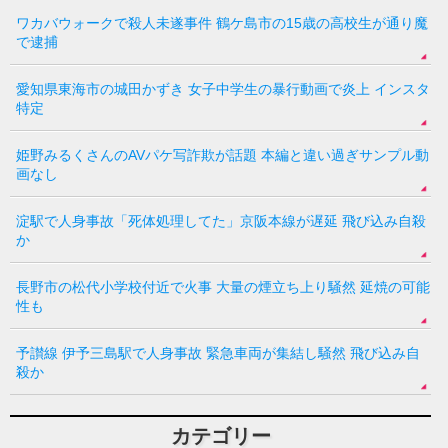
ワカバウォークで殺人未遂事件 鶴ケ島市の15歳の高校生が通り魔
で逮捕
愛知県東海市の城田かずき 女子中学生の暴行動画で炎上 インスタ
特定
姫野みるくさんのAVパケ写詐欺が話題 本編と違い過ぎサンプル動
画なし
淀駅で人身事故「死体処理してた」京阪本線が遅延 飛び込み自殺
か
長野市の松代小学校付近で火事 大量の煙立ち上り騒然 延焼の可能
性も
予讃線 伊予三島駅で人身事故 緊急車両が集結し騒然 飛び込み自
殺か
カテゴリー