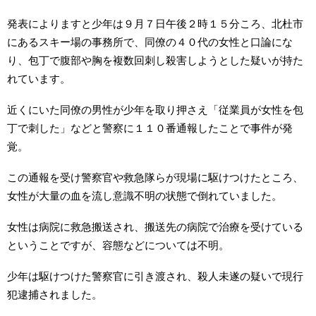
発表によりますと少年は９月７日午後２時１５分ころ、北杜市
にあるスキー場の事務所で、同僚の４０代の女性と口論にな
り、包丁で腹部や胸を複数回刺し殺害しようとした疑いが持た
れています。
近くにいた同僚の男性が少年を取り押さえ「従業員が女性を包
丁で刺した」などと警察に１１０番通報したことで事件が発
覚。
この通報を受け警察官や救急隊らが現場に駆けつけたところ、
女性が大量の血を流し意識不明の状態で倒れていました。
女性は病院に救急搬送され、搬送先の病院で治療を受けている
ということですが、容態などについては不明。
少年は駆けつけた警察官に引き渡され、殺人未遂の疑いで現行
犯逮捕されました。