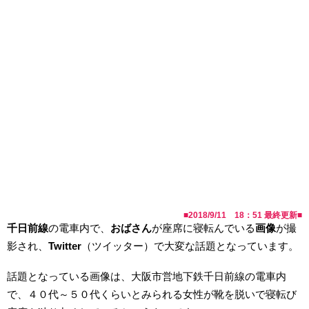
■
2018/9/11 18：51
最終更新■
千日前線
の電車内で、
おばさん
が座席に寝転んでいる
画像
が撮
影され、
Twitter
（ツイッター）で大変な話題となっています。
話題となっている画像は、大阪市営地下鉄千日前線の電車内
で、４０代～５０代くらいとみられる女性が靴を脱いで寝転び