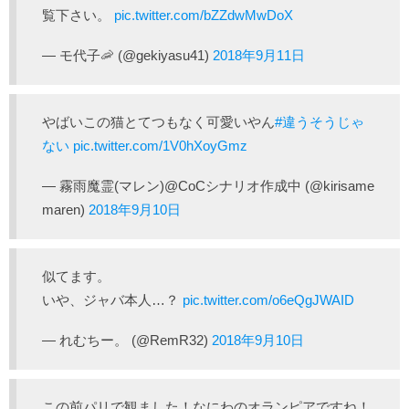
覧下さい。
pic.twitter.com/bZZdwMwDoX
— モ代子🦐 (@gekiyasu41)
2018年9月11日
やばいこの猫とてつもなく可愛いやん
#違うそうじゃ
ない
pic.twitter.com/1V0hXoyGmz
— 霧雨魔霊(マレン)@CoCシナリオ作成中 (@kirisame
maren)
2018年9月10日
似てます。
いや、ジャバ本人…？
pic.twitter.com/o6eQgJWAID
— れむちー。 (@RemR32)
2018年9月10日
この前パリで観ました！なにわのオランピアですね！