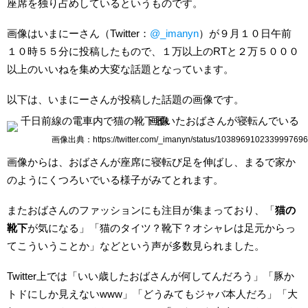
座席を独り占めしているというものです。
画像はいまにーさん（Twitter：
@_imanyn
）が９月１０日午前
１０時５５分に投稿したもので、１万以上のRTと２万５０００
以上のいいねを集め大変な話題となっています。
以下は、いまにーさんが投稿した話題の画像です。
画像出典：https://twitter.com/_imanyn/status/1038969102339997696
画像からは、おばさんが座席に寝転び足を伸ばし、まるで家か
のようにくつろいでいる様子がみてとれます。
またおばさんのファッションにも注目が集まっており、「
猫の
靴下
が気になる」「猫のタイツ？靴下？オシャレは足元からっ
てこういうことか」などという声が多数見られました。
Twitter上では「いい歳したおばさんが何してんだろう」「豚か
トドにしか見えないwww」「どうみてもジャバ本人だろ」「大