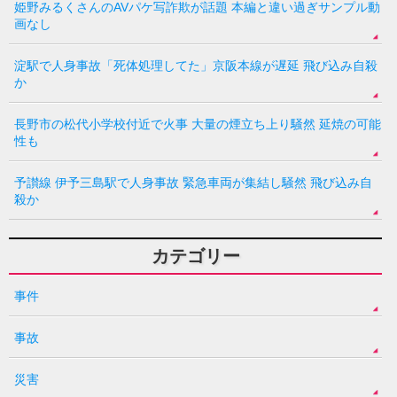
姫野みるくさんのAVパケ写詐欺が話題 本編と違い過ぎサンプル動
画なし
淀駅で人身事故「死体処理してた」京阪本線が遅延 飛び込み自殺
か
長野市の松代小学校付近で火事 大量の煙立ち上り騒然 延焼の可能
性も
予讃線 伊予三島駅で人身事故 緊急車両が集結し騒然 飛び込み自
殺か
カテゴリー
事件
事故
災害