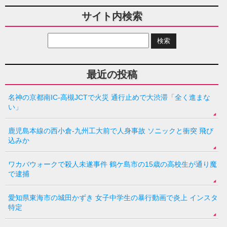
サイト内検索
最近の投稿
名神の京都南IC-高槻JCTで火災 通行止めで大渋滞「全く進まな
い」
鹿児島本線の西小倉-九州工大前で人身事故 ソニックと衝突 飛び
込みか
ワカバウォークで殺人未遂事件 鶴ケ島市の15歳の高校生が通り魔
で逮捕
愛知県東海市の城田かずき 女子中学生の暴行動画で炎上 インスタ
特定