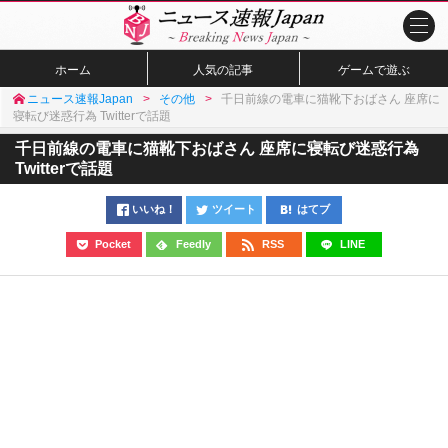
ホーム
人気の記事
ゲームで遊ぶ
ニュース速報Japan
その他
千日前線の電車に猫靴下おばさん 座席に
寝転び迷惑行為 Twitterで話題
千日前線の電車に猫靴下おばさん 座席に寝転び迷惑行為
Twitterで話題
いいね！
ツイート
はてブ
Pocket
Feedly
RSS
LINE