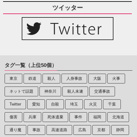
ツイッター
タグ一覧（上位50個）
東京
鉄道
殺人
人身事故
大阪
火事
ネットで話題
神奈川
殺人未遂
交通事故
Twitter
愛知
自殺
埼玉
火災
千葉
傷害
兵庫
死体遺棄
事件
福岡
北海道
通り魔
事故
高速道路
広島
京都
静岡