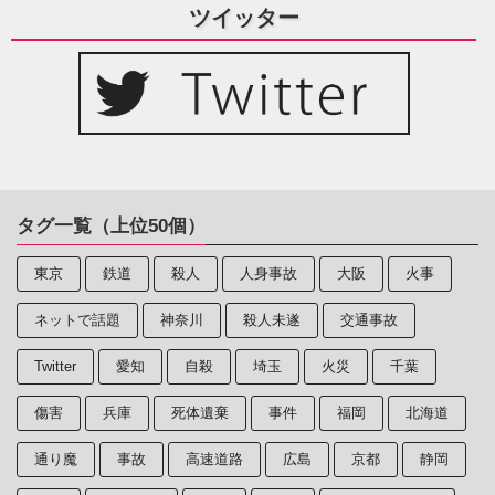
ツイッター
タグ一覧（上位50個）
東京
鉄道
殺人
人身事故
大阪
火事
ネットで話題
神奈川
殺人未遂
交通事故
Twitter
愛知
自殺
埼玉
火災
千葉
傷害
兵庫
死体遺棄
事件
福岡
北海道
通り魔
事故
高速道路
広島
京都
静岡