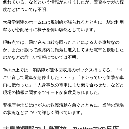
倒れている」などという情報がありましたが、安否やケガの程
度などについては不明。
大泉学園駅のホームには規制線が張られるとともに、駅の利用
客らが心配そうに様子を伺い騒然としています。
現時点では、飛び込み自殺を図ったことによる人身事故なの
か、または誤って線路内に転落し進入してきた電車と接触した
のかなどの詳しい情報については不明。
Twitter上では「消防隊が遺体回収用のボックス持ってる」「す
ごい音して電車が急停止した・・・」「ドンっていう衝撃が車
両に伝わった」「人身事故の電車にまた乗り合わせた」などと
現場の情報に関するツイートが多数見られました。
警視庁や消防はけが人の救護活動を急ぐとともに、当時の現場
の状況などについて詳しく調べています。