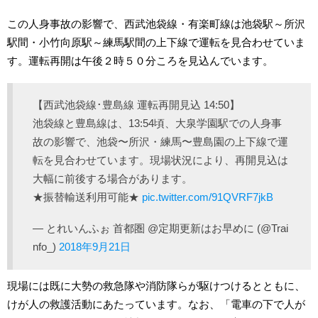
この人身事故の影響で、西武池袋線・有楽町線は池袋駅～所沢
駅間・小竹向原駅～練馬駅間の上下線で運転を見合わせていま
す。運転再開は午後２時５０分ころを見込んでいます。
【西武池袋線･豊島線 運転再開見込 14:50】
池袋線と豊島線は、13:54頃、大泉学園駅での人身事
故の影響で、池袋〜所沢・練馬〜豊島園の上下線で運
転を見合わせています。現場状況により、再開見込は
大幅に前後する場合があります。
★振替輸送利用可能★
pic.twitter.com/91QVRF7jkB
— とれいんふぉ 首都圏 @定期更新はお早めに (@Trai
nfo_)
2018年9月21日
現場には既に大勢の救急隊や消防隊らが駆けつけるとともに、
けが人の救護活動にあたっています。なお、「電車の下で人が