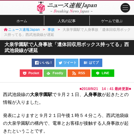
ホーム
人気の記事
ゲームで遊ぶ
ニュース速報Japan
事故
大泉学園駅で人身事故「遺体回収用ボック
ス持ってる」西武池袋線が遅延
大泉学園駅で人身事故「遺体回収用ボックス持ってる」西
武池袋線が遅延
いいね！
ツイート
はてブ
Pocket
Feedly
RSS
LINE
■
2018/9/21 14：41
最終更新■
西武池袋線の
大泉学園駅
で９月２１日、
人身事故
が起きたとの
情報が入りました。
発表によりますと９月２１日午後１時５４分ころ、西武池袋線
の大泉学園駅の構内で、電車とお客様が接触する人身事故が起
きたということです。