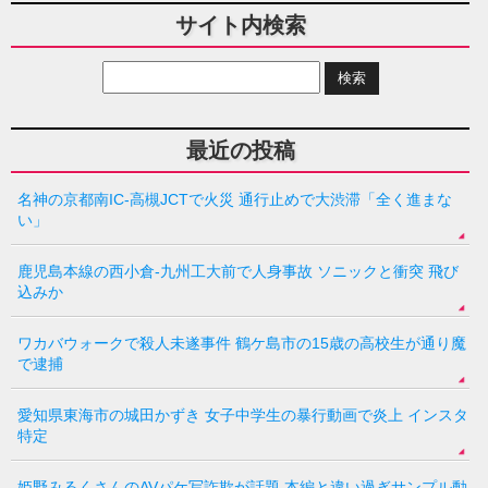
サイト内検索
最近の投稿
名神の京都南IC-高槻JCTで火災 通行止めで大渋滞「全く進まな
い」
鹿児島本線の西小倉-九州工大前で人身事故 ソニックと衝突 飛び
込みか
ワカバウォークで殺人未遂事件 鶴ケ島市の15歳の高校生が通り魔
で逮捕
愛知県東海市の城田かずき 女子中学生の暴行動画で炎上 インスタ
特定
姫野みるくさんのAVパケ写詐欺が話題 本編と違い過ぎサンプル動