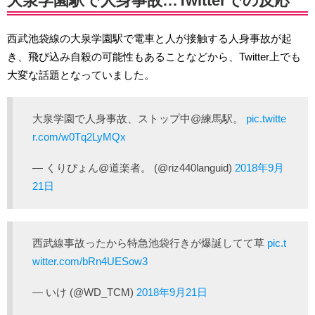
大泉学園駅で人身事故…Twitterでの反応
西武池袋線の大泉学園駅で電車と人が接触する人身事故が起
き、飛び込み自殺の可能性もあることなどから、Twitter上でも
大変な話題となっていました。
大泉学園で人身事故、ストップ中@練馬駅。
pic.twitte
r.com/w0Tq2LyMQx
— くりぴょん@道楽者。 (@riz440languid)
2018年9月
21日
西武線事故ったから特急池袋行きが爆誕してて草
pic.t
witter.com/bRn4UESow3
— いけ (@WD_TCM)
2018年9月21日