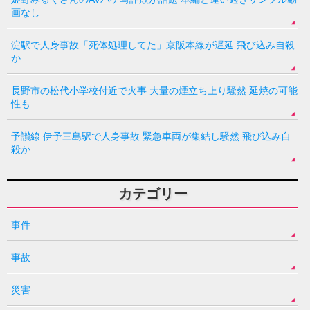
画なし
淀駅で人身事故「死体処理してた」京阪本線が遅延 飛び込み自殺
か
長野市の松代小学校付近で火事 大量の煙立ち上り騒然 延焼の可能
性も
予讃線 伊予三島駅で人身事故 緊急車両が集結し騒然 飛び込み自
殺か
カテゴリー
事件
事故
災害