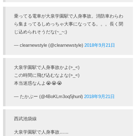
乗ってる電車が大泉学園駅で人身事故。消防車わらわ
ら集まってるしめっちゃ大事になってる。。。長く閉
じ込められそうだな(~_~;)
— clearnewstyle (@clearnewstyle)
2018年9月21日
大泉学園駅で人身事故かよ(>_<)
この時間に飛び込むなよな(>_<)
本当迷惑なんよ😭😭😭
— たかぶー (@4BoKLm3oq5jhunl)
2018年9月21日
西武池袋線
大泉学園駅で人身事故……