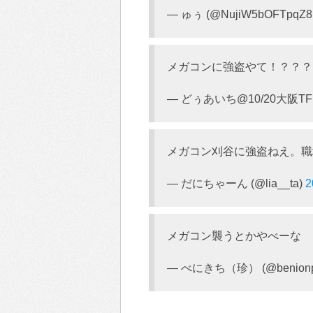
— ゅぅ (@NujiW5bOFTpqZ8
メガコンに強盗やて！？？？
— どぅあいち@10/20大阪TFF (@
メガコン刈谷に強盗ねえ。職場
— だにちゃーん (@lia__ta)
メガコン襲うとかやべーな
— べにきち（珍） (@benion