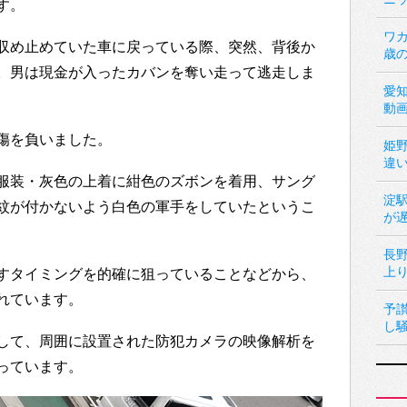
す。
ワカ
収め止めていた車に戻っている際、突然、背後か
歳
。男は現金が入ったカバンを奪い走って逃走しま
愛
動
傷を負いました。
姫
違
服装・灰色の上着に紺色のズボンを着用、サング
淀
紋が付かないよう白色の軍手をしていたというこ
が
長
上
すタイミングを的確に狙っていることなどから、
れています。
予
し
して、周囲に設置された防犯カメラの映像解析を
っています。