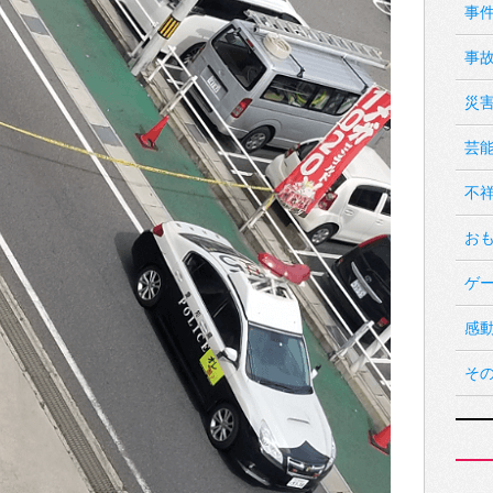
事
事
災
芸
不
お
ゲ
感
そ