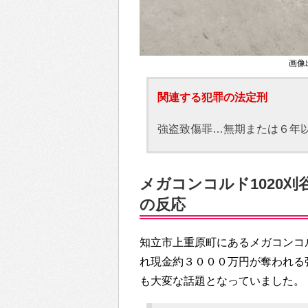
画像出典
関連する犯罪の法定刑
強盗致傷罪…無期または６年
メガコンコルド1020刈谷
の反応
知立市上重原町にあるメガコンコル
れ現金約３０００万円が奪われる強
も大変な話題となっていました。