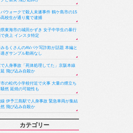
バウォークで殺人未遂事件 鶴ケ島市の15
の高校生が通り魔で逮捕
知県東海市の城田かずき 女子中学生の暴行
画で炎上 インスタ特定
野みるくさんのAVパケ写詐欺が話題 本編と
い過ぎサンプル動画なし
駅で人身事故「死体処理してた」京阪本線
遅延 飛び込み自殺か
野市の松代小学校付近で火事 大量の煙立ち
り騒然 延焼の可能性も
讃線 伊予三島駅で人身事故 緊急車両が集結
騒然 飛び込み自殺か
カテゴリー