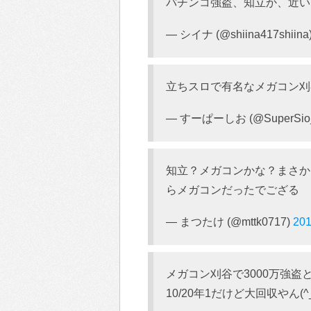
パチンコ強盗、知立か、近い
— シイナ (@shiina417shiina
立ちスロで有名なメガコン刈
— すーぱーしお (@SuperSio
知立？メガコンかな？まさか
らメガコンだったでござる
— まつたけ (@mttk0717)
20
メガコン刈谷で3000万強盗
10/20年1だけど大回収やん(^_