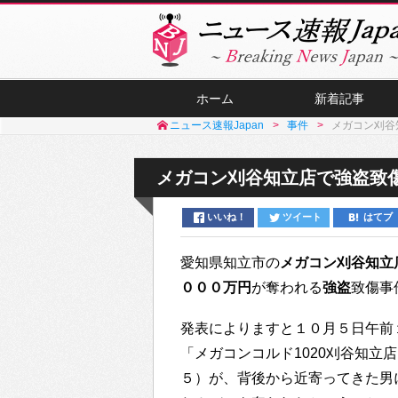
ホーム
新着記事
ニュース速報Japan
事件
メガコン刈谷
メガコン刈谷知立店で強盗致傷
いいね！
ツイート
はてブ
愛知県知立市の
メガコン刈谷知立
０００万円
が奪われる
強盗
致傷事
発表によりますと１０月５日午前
「メガコンコルド1020刈谷知立
５）が、背後から近寄ってきた男