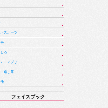
件
故
害
能・スポーツ
祥事
もしろ
ーム・アプリ
動・癒し系
の他
フェイスブック