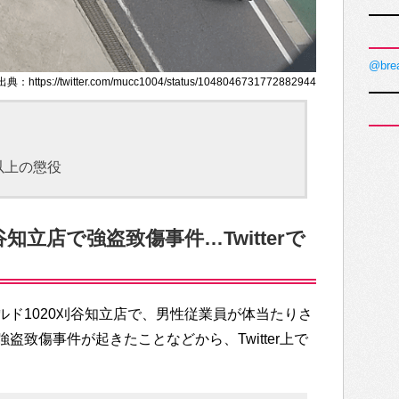
@bre
：https://twitter.com/mucc1004/status/1048046731772882944
以上の懲役
知立店で強盗致傷事件…Twitterで
ド1020刈谷知立店で、男性従業員が体当たりさ
盗致傷事件が起きたことなどから、Twitter上で