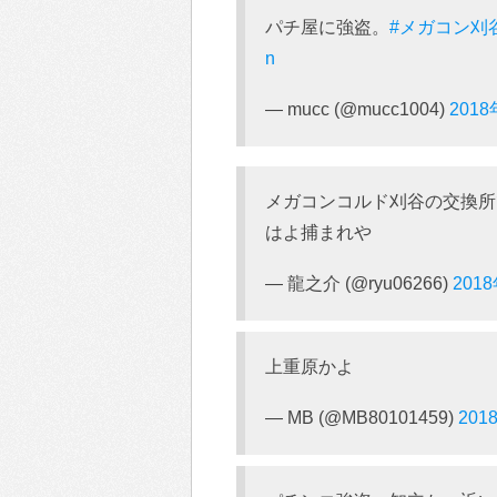
パチ屋に強盗。
#メガコン刈
n
— mucc (@mucc1004)
201
メガコンコルド刈谷の交換所で
はよ捕まれや
— 龍之介 (@ryu06266)
201
上重原かよ
— MB (@MB80101459)
201