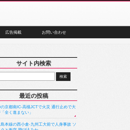
広告掲載
お問い合わせ
サイト内検索
最近の投稿
の京都南IC-高槻JCTで火災 通行止めで大
滞「全く進まない」
児島本線の西小倉-九州工大前で人身事故 ソ
ックと衝突 飛び込みか