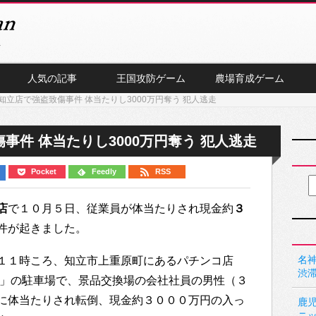
人気の記事
王国攻防ゲーム
農場育成ゲーム
知立店で強盗致傷事件 体当たりし3000万円奪う 犯人逃走
事件 体当たりし3000万円奪う 犯人逃走
Pocket
Feedly
RSS
店
で１０月５日、従業員が体当たりされ現金約
３
件が起きました。
名神
１１時ころ、知立市上重原町にあるパチンコ店
渋
店」の駐車場で、景品交換場の会社社員の男性（３
に体当たりされ転倒、現金約３０００万円の入っ
鹿
ニ