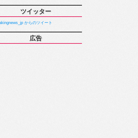
ツイッター
akingnews_jp からのツイート
広告