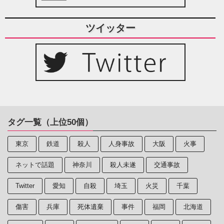
ツイッター
タグ一覧（上位50個）
東京
鉄道
殺人
人身事故
大阪
火事
ネットで話題
神奈川
殺人未遂
交通事故
Twitter
愛知
自殺
埼玉
火災
千葉
傷害
兵庫
死体遺棄
事件
福岡
北海道