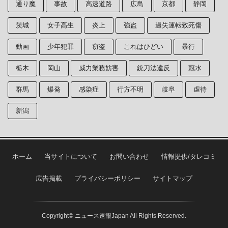
通り魔
事故
高速道路
広島
京都
静岡
茨城
女子高生
炎上
強盗
過失運転致死傷
動画
少年犯罪
窃盗
これはひどい
暴行
栃木
岡山
威力業務妨害
銃刀法違反
冠水
群馬
爆発
感染症
行方不明
岐阜
虐待
新潟
ホーム
当サイトについて
お問い合わせ
情報提供/タレコミ
広告掲載
プライバシーポリシー
サイトマップ
Copyright© ニュース速報Japan All Rights Reserved.