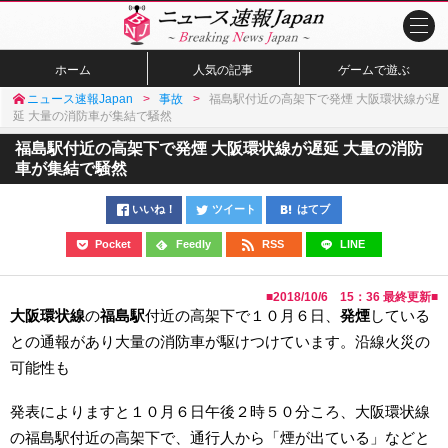
ホーム
人気の記事
ゲームで遊ぶ
ニュース速報Japan
事故
福島駅付近の高架下で発煙 大阪環状線が遅
延 大量の消防車が集結で騒然
福島駅付近の高架下で発煙 大阪環状線が遅延 大量の消防
車が集結で騒然
いいね！
ツイート
はてブ
Pocket
Feedly
RSS
LINE
■
2018/10/6 15：36
最終更新■
大阪環状線
の
福島駅
付近の高架下で１０月６日、
発煙
している
との通報があり大量の消防車が駆けつけています。沿線火災の
可能性も
発表によりますと１０月６日午後２時５０分ころ、大阪環状線
の福島駅付近の高架下で、通行人から「煙が出ている」などと