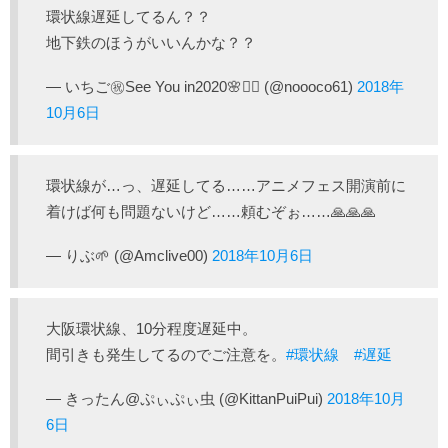
環状線遅延してるん？？
地下鉄のほうがいいんかな？？
— いちご㊗️See You in2020🌸🏊‍♂️ (@noooco61)
2018年
10月6日
環状線が…っ、遅延してる……アニメフェス開演前に
着けば何も問題ないけど……頼むぞぉ……🙏🙏🙏
— りぶ🌱 (@Amclive00)
2018年10月6日
大阪環状線、10分程度遅延中。
間引きも発生してるのでご注意を。
#環状線
#遅延
— きったん@ぷぃぷぃ虫 (@KittanPuiPui)
2018年10月
6日