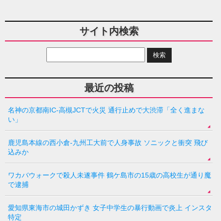
サイト内検索
最近の投稿
名神の京都南IC-高槻JCTで火災 通行止めで大渋滞「全く進まな
い」
鹿児島本線の西小倉-九州工大前で人身事故 ソニックと衝突 飛び
込みか
ワカバウォークで殺人未遂事件 鶴ケ島市の15歳の高校生が通り魔
で逮捕
愛知県東海市の城田かずき 女子中学生の暴行動画で炎上 インスタ
特定