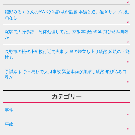
姫野みるくさんのAVパケ写詐欺が話題 本編と違い過ぎサンプル動
画なし
淀駅で人身事故「死体処理してた」京阪本線が遅延 飛び込み自殺
か
長野市の松代小学校付近で火事 大量の煙立ち上り騒然 延焼の可能
性も
予讃線 伊予三島駅で人身事故 緊急車両が集結し騒然 飛び込み自
殺か
カテゴリー
事件
事故