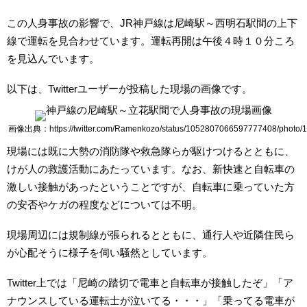
この人身事故の影響で、JR神戸線は尼崎駅～西明石駅間の上下
線で運転を見合わせています。運転再開は午後４時１０分ころ
を見込んでいます。
以下は、Twitterユーザーが投稿した現場の画像です。
画像出典：https://twitter.com/Ramenkozo/status/1052807066597777408/photo/1
現場には既に大勢の消防隊や救急隊らが駆けつけるとともに、
けが人の救護活動にあたっています。なお、新快速と自転車の
激しい接触があったということですが、自転車に乗っていた方
の安否やケガの程度などについては不明。
現場周辺には規制線が張られるとともに、通行人や近隣住民ら
が心配そうに様子を伺い騒然としています。
Twitter上では「尼崎の踏切で電車と自転車が接触したぞ」「ア
ナウンスしている運転士が泣いてる・・・」「乗ってる電車が