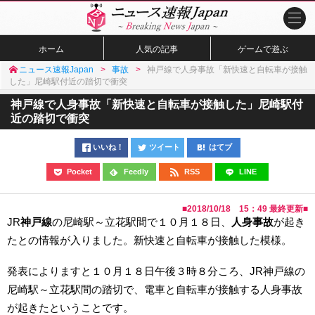
ホーム
人気の記事
ゲームで遊ぶ
ニュース速報Japan
事故
神戸線で人身事故「新快速と自転車が接触
した」尼崎駅付近の踏切で衝突
神戸線で人身事故「新快速と自転車が接触した」尼崎駅付
近の踏切で衝突
いいね！
ツイート
はてブ
Pocket
Feedly
RSS
LINE
■
2018/10/18 15：49
最終更新■
JR
神戸線
の尼崎駅～立花駅間で１０月１８日、
人身事故
が起き
たとの情報が入りました。新快速と自転車が接触した模様。
発表によりますと１０月１８日午後３時８分ころ、JR神戸線の
尼崎駅～立花駅間の踏切で、電車と自転車が接触する人身事故
が起きたということです。