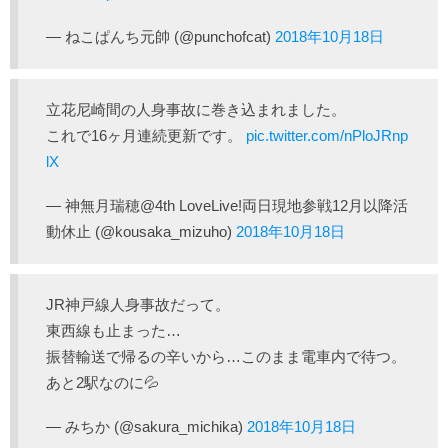
— ねこぱんち元帥 (@punchofcat)
2018年10月18日
立花尼崎間の人身事故に巻き込まれました。
これで16ヶ月連続更新です。
pic.twitter.com/nPloJRnp
lX
— 神無月瑞穂@4th LoveLive!両日現地参戦12月以降活
動休止 (@kousaka_mizuho)
2018年10月18日
JR神戸線人身事故だって。
東西線も止まった…
振替輸送で帰るの辛いから…このまま電車内で待つ。
あと2駅なのに💦
— みちか (@sakura_michika)
2018年10月18日