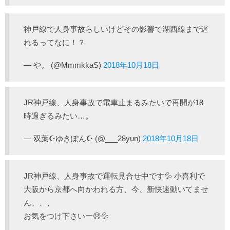
神戸線で人身事故らしいけどその影響で湖西線まで遅
れるってなに！？
— や。 (@MmmkkaS)
2018年10月18日
JR神戸線、人身事故で電車止まるみたいで再開が18
時過ぎるみたい…。
— 双葉☪ゆきぽん☪ (@___28yun)
2018年10月18日
JR神戸線、人身事故で運転見合せ中です💦 小喜利で
大阪から京都へ向かわれる方、今、新快速動いてませ
ん、、、
お気をつけ下さいー😣💦