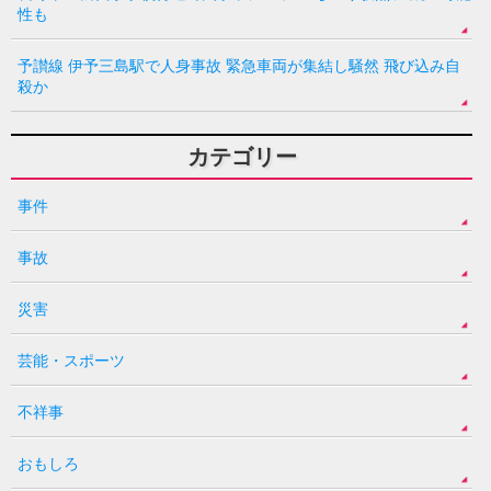
性も
予讃線 伊予三島駅で人身事故 緊急車両が集結し騒然 飛び込み自
殺か
カテゴリー
事件
事故
災害
芸能・スポーツ
不祥事
おもしろ