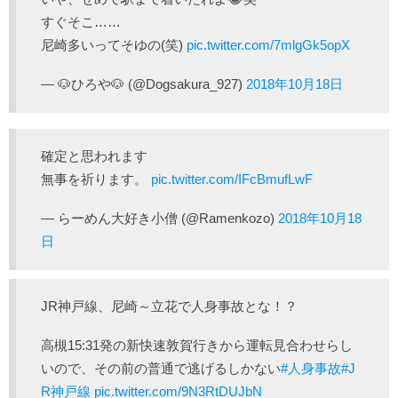
すぐそこ……
尼崎多いってそゆの(笑)
pic.twitter.com/7mlgGk5opX
— 🐶ひろや🐶 (@Dogsakura_927)
2018年10月18日
確定と思われます
無事を祈ります。
pic.twitter.com/IFcBmufLwF
— らーめん大好き小僧 (@Ramenkozo)
2018年10月18
日
JR神戸線、尼崎～立花で人身事故とな！？
高槻15:31発の新快速敦賀行きから運転見合わせらし
いので、その前の普通で逃げるしかない
#人身事故
#J
R神戸線
pic.twitter.com/9N3RtDUJbN