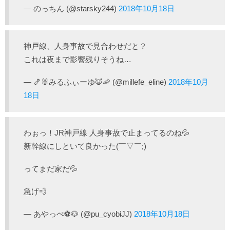
— のっちん (@starsky244)
2018年10月18日
神戸線、人身事故で見合わせだと？
これは夜まで影響残りそうね…
— 🍤🐰みるふぃーゆ🦊🦐 (@millefe_eline)
2018年10月
18日
わぉっ！JR神戸線 人身事故で止まってるのね💦
新幹線にしといて良かった(￣▽￣;)
ってまだ家だ💦
急げ💨
— あやっぺ⚽🐶 (@pu_cyobiJJ)
2018年10月18日