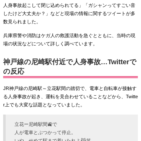
人身事故起こして閉じ込められてる」「ガシャンってすごい音
したけど大丈夫か？」などと現場の情報に関するツイートが多
数見られました。
兵庫県警や消防はケガ人の救護活動を急ぐとともに、当時の現
場の状況などについて詳しく調べています。
神戸線の尼崎駅付近で人身事故…Twitterで
の反応
JR神戸線の尼崎駅～立花駅間の踏切で、電車と自転車が接触す
る人身事故が起き、運転を見合わせていることなどから、Twitte
r上でも大変な話題となっていました。
立花ー尼崎駅間🚉で
人が電車とぶつかって停止。
いや、せめて駅まで着いたれよ😹笑