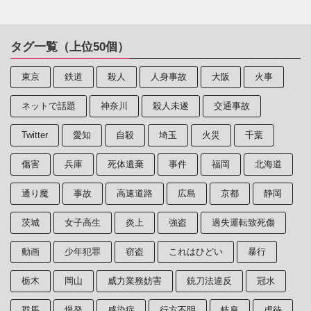
タグ一覧（上位50個）
東京
鉄道
殺人
人身事故
大阪
火事
ネットで話題
神奈川
殺人未遂
交通事故
Twitter
愛知
自殺
埼玉
火災
千葉
傷害
兵庫
死体遺棄
事件
福岡
北海道
通り魔
事故
高速道路
広島
京都
静岡
茨城
女子高生
炎上
強盗
過失運転致死傷
動画
少年犯罪
窃盗
これはひどい
暴行
栃木
岡山
威力業務妨害
銃刀法違反
冠水
群馬
爆発
感染症
行方不明
岐阜
虐待