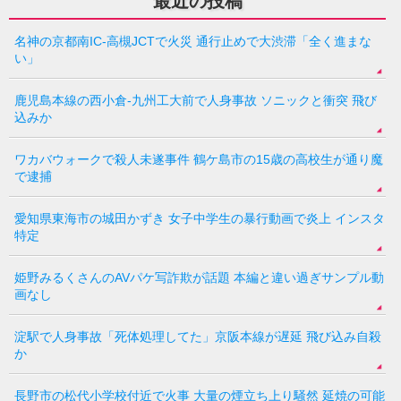
最近の投稿
名神の京都南IC-高槻JCTで火災 通行止めで大渋滞「全く進まな
い」
鹿児島本線の西小倉-九州工大前で人身事故 ソニックと衝突 飛び
込みか
ワカバウォークで殺人未遂事件 鶴ケ島市の15歳の高校生が通り魔
で逮捕
愛知県東海市の城田かずき 女子中学生の暴行動画で炎上 インスタ
特定
姫野みるくさんのAVパケ写詐欺が話題 本編と違い過ぎサンプル動
画なし
淀駅で人身事故「死体処理してた」京阪本線が遅延 飛び込み自殺
か
長野市の松代小学校付近で火事 大量の煙立ち上り騒然 延焼の可能