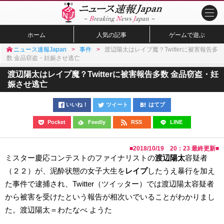
ホーム
人気の記事
ゲームで遊ぶ
ニュース速報Japan
事件
渡辺陽太はレイプ魔？Twitterに被害報告多
数 金品窃盗・妊娠させ逃亡
渡辺陽太はレイプ魔？Twitterに被害報告多数 金品窃盗・妊
娠させ逃亡
いいね！
ツイート
はてブ
Pocket
Feedly
RSS
LINE
■
2018/10/19 20：23
最終更新■
ミスター慶応コンテストのファイナリストの
渡辺陽太
容疑者
（２２）が、泥酔状態の女子大生を
レイプ
したうえ暴行を加え
た事件で逮捕され、Twitter（ツイッター）では渡辺陽太容疑者
から被害を受けたという報告が相次いでいることがわかりまし
た。渡辺陽太＝わたなべ ようた