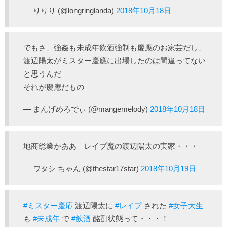
— りりり (@longringlanda)
2018年10月18日
でもさ、強姦も未成年飲酒強制も慶應のお家芸だし、
渡辺陽太がミスター慶應に出場したのは間違ってない
と思うんだ
それが慶應だもの
— まんげめろでぃ (@mangemelody)
2018年10月18日
地商総業かああ レイプ魔の渡辺陽太の実家・・・
— ワタシ ちゃん (@thestar17star)
2018年10月19日
#ミスター慶応
渡辺陽太に
#レイプ
された
#女子大生
も
#未成年
で
#飲酒
酩酊状態って・・・！