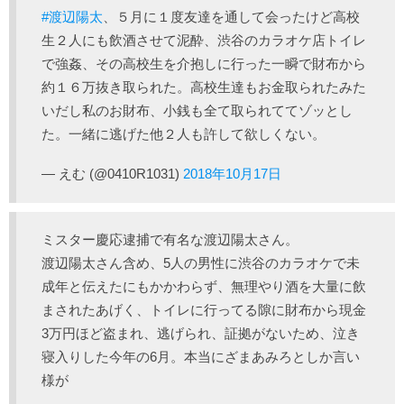
#渡辺陽太
、５月に１度友達を通して会ったけど高校
生２人にも飲酒させて泥酔、渋谷のカラオケ店トイレ
で強姦、その高校生を介抱しに行った一瞬で財布から
約１６万抜き取られた。高校生達もお金取られたみた
いだし私のお財布、小銭も全て取られててゾッとし
た。一緒に逃げた他２人も許して欲しくない。
— えむ (@0410R1031)
2018年10月17日
ミスター慶応逮捕で有名な渡辺陽太さん。
渡辺陽太さん含め、5人の男性に渋谷のカラオケで未
成年と伝えたにもかかわらず、無理やり酒を大量に飲
まされたあげく、トイレに行ってる隙に財布から現金
3万円ほど盗まれ、逃げられ、証拠がないため、泣き
寝入りした今年の6月。本当にざまあみろとしか言い
様が