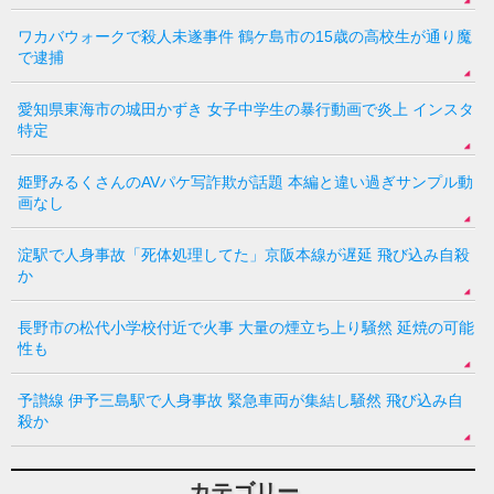
ワカバウォークで殺人未遂事件 鶴ケ島市の15歳の高校生が通り魔
で逮捕
愛知県東海市の城田かずき 女子中学生の暴行動画で炎上 インスタ
特定
姫野みるくさんのAVパケ写詐欺が話題 本編と違い過ぎサンプル動
画なし
淀駅で人身事故「死体処理してた」京阪本線が遅延 飛び込み自殺
か
長野市の松代小学校付近で火事 大量の煙立ち上り騒然 延焼の可能
性も
予讃線 伊予三島駅で人身事故 緊急車両が集結し騒然 飛び込み自
殺か
カテゴリー