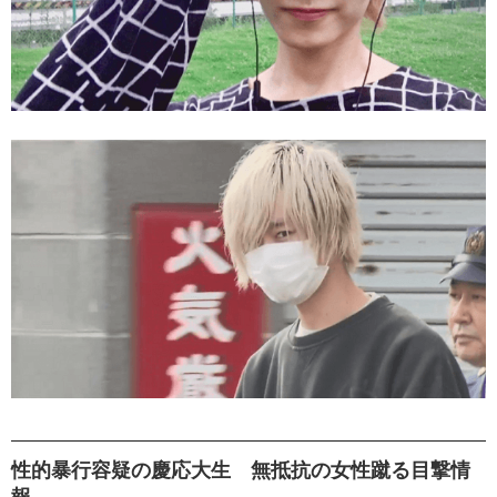
性的暴行容疑の慶応大生 無抵抗の女性蹴る目撃情
報