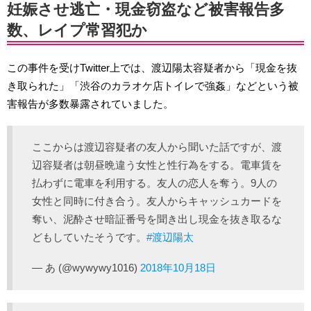
妊娠させ逃亡・現金窃盗など被害報告多
数、レイプ常習犯か
この事件を受けTwitter上では、渡辺陽太容疑者から「現金を抜
き取られた」「渋谷のカラオケ店トイレで強姦」などという被
害報告が多数暴露されていました。
ここからは渡辺容疑者の友人から聞いた話ですが、渡
辺容疑者は朝昼晩違う女性と性行為をする。電車賃を
払わずに電車を利用する。友人の恋人を奪う。9人の
女性と同時に付き合う。友人からキャッシュカードを
奪い、泥酔させ暗証番号を聞き出し現金を抜き取るな
どもしていたそうです。
#渡辺陽太
— あ (@wywywy1016)
2018年10月18日