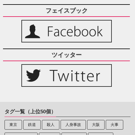
フェイスブック
ツイッター
タグ一覧（上位50個）
東京
鉄道
殺人
人身事故
大阪
火事