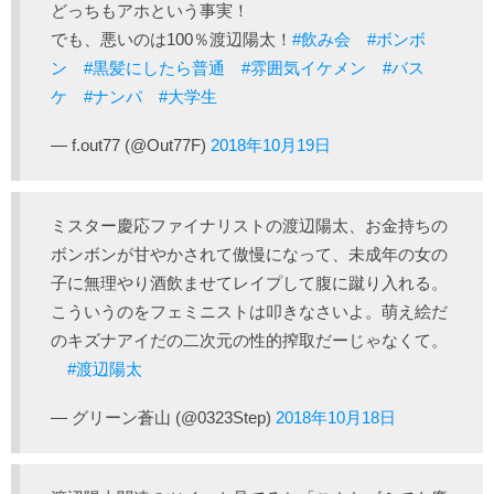
どっちもアホという事実！
でも、悪いのは100％渡辺陽太！
#飲み会
#ボンボ
ン
#黒髪にしたら普通
#雰囲気イケメン
#バス
ケ
#ナンパ
#大学生
— f.out77 (@Out77F)
2018年10月19日
ミスター慶応ファイナリストの渡辺陽太、お金持ちの
ボンボンが甘やかされて傲慢になって、未成年の女の
子に無理やり酒飲ませてレイプして腹に蹴り入れる。
こういうのをフェミニストは叩きなさいよ。萌え絵だ
のキズナアイだの二次元の性的搾取だーじゃなくて。
#渡辺陽太
— グリーン蒼山 (@0323Step)
2018年10月18日