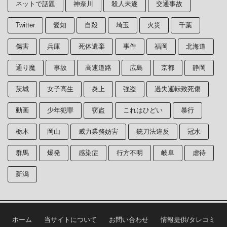
ネットで話題
神奈川
殺人未遂
交通事故
Twitter
愛知
自殺
埼玉
火災
千葉
傷害
兵庫
死体遺棄
事件
福岡
北海道
通り魔
事故
高速道路
広島
京都
静岡
茨城
女子高生
炎上
強盗
過失運転致死傷
動画
少年犯罪
窃盗
これはひどい
暴行
栃木
岡山
威力業務妨害
銃刀法違反
冠水
群馬
爆発
感染症
行方不明
岐阜
虐待
新潟
ホーム
当サイトについて
お問い合わせ
情報提供/タレコミ