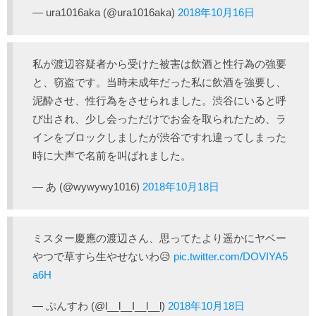
— ura1016aka (@ura1016aka)
2018年10月16日
私が渡辺容疑者から受けた被害は飲酒と性行為の強要
と、窃盗です。当時未成年だった私に飲酒を強要し、
泥酔させ、性行為をさせられました。渋谷にいると呼
び出され、少し会っただけでお金を取られたため、ラ
インをブロックしましたが渋谷ですれ違ってしまった
時に大声で名前を叫ばれました。
— あ (@wywywy1016)
2018年10月18日
ミスター慶應の渡辺さん、思ってたより遥かにヤベー
やつで草すら生やせないわ😥
pic.twitter.com/DOVIYA5
a6H
— ぷんすわ (@l__l__I__l__l)
2018年10月18日