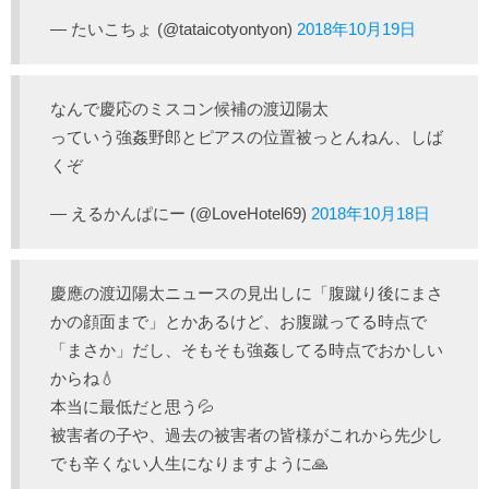
— たいこちょ (@tataicotyontyon)
2018年10月19日
なんで慶応のミスコン候補の渡辺陽太
っていう強姦野郎とピアスの位置被っとんねん、しば
くぞ
— えるかんぱにー (@LoveHotel69)
2018年10月18日
慶應の渡辺陽太ニュースの見出しに「腹蹴り後にまさ
かの顔面まで」とかあるけど、お腹蹴ってる時点で
「まさか」だし、そもそも強姦してる時点でおかしい
からね💧
本当に最低だと思う💦
被害者の子や、過去の被害者の皆様がこれから先少し
でも辛くない人生になりますように🙏