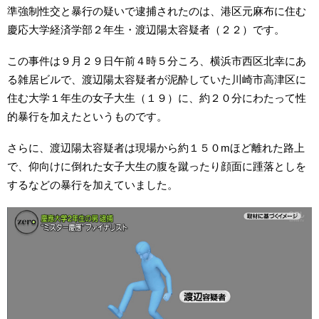
準強制性交と暴行の疑いで逮捕されたのは、港区元麻布に住む
慶応大学経済学部２年生・渡辺陽太容疑者（２２）です。
この事件は９月２９日午前４時５分ころ、横浜市西区北幸にあ
る雑居ビルで、渡辺陽太容疑者が泥酔していた川崎市高津区に
住む大学１年生の女子大生（１９）に、約２０分にわたって性
的暴行を加えたというものです。
さらに、渡辺陽太容疑者は現場から約１５０mほど離れた路上
で、仰向けに倒れた女子大生の腹を蹴ったり顔面に踵落としを
するなどの暴行を加えていました。