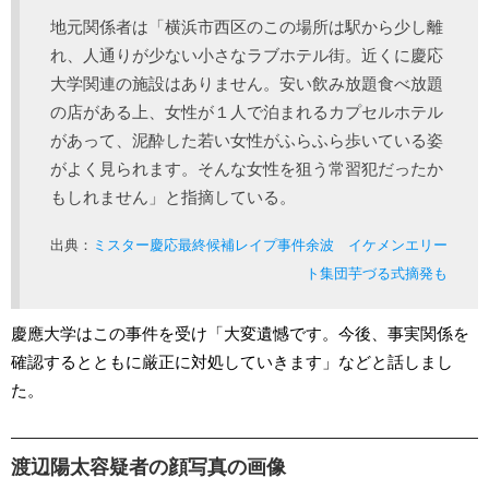
地元関係者は「横浜市西区のこの場所は駅から少し離
れ、人通りが少ない小さなラブホテル街。近くに慶応
大学関連の施設はありません。安い飲み放題食べ放題
の店がある上、女性が１人で泊まれるカプセルホテル
があって、泥酔した若い女性がふらふら歩いている姿
がよく見られます。そんな女性を狙う常習犯だったか
もしれません」と指摘している。
出典：
ミスター慶応最終候補レイプ事件余波 イケメンエリー
ト集団芋づる式摘発も
慶應大学はこの事件を受け「大変遺憾です。今後、事実関係を
確認するとともに厳正に対処していきます」などと話しまし
た。
渡辺陽太容疑者の顔写真の画像