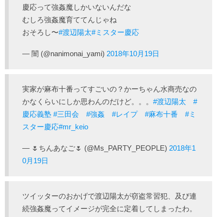
慶応って強姦魔しかいないんだな
むしろ強姦魔育ててんじゃね
おそろし〜
#渡辺陽太
#ミスター慶応
— 闇 (@nanimonai_yami)
2018年10月19日
実家が麻布十番ってすごいの？かーちゃん水商売なの
かなくらいにしか思わんのだけど。。。
#渡辺陽太
#
慶応義塾
#三田会
#強姦
#レイプ
#麻布十番
#ミ
スター慶応
#mr_keio
— 🌷ちんあなご🌷 (@Ms_PARTY_PEOPLE)
2018年1
0月19日
ツイッターのおかげで渡辺陽太が窃盗常習犯、及び連
続強姦魔ってイメージが完全に定着してしまったわ。