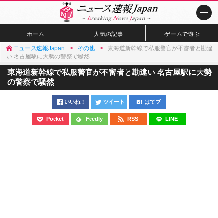
ホーム
人気の記事
ゲームで遊ぶ
ニュース速報Japan
その他
東海道新幹線で私服警官が不審者と勘違
い 名古屋駅に大勢の警察で騒然
東海道新幹線で私服警官が不審者と勘違い 名古屋駅に大勢
の警察で騒然
いいね！
ツイート
はてブ
Pocket
Feedly
RSS
LINE