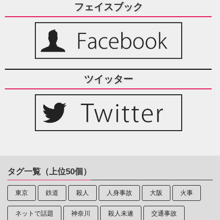
フェイスブック
ツイッター
タグ一覧（上位50個）
東京
鉄道
殺人
人身事故
大阪
火事
ネットで話題
神奈川
殺人未遂
交通事故