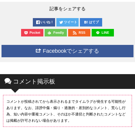
記事をシェアする
いいね！
ツイート
はてブ
Pocket
Feedly
RSS
LINE
Facebookでシェアする
コメント掲示板
コメントが投稿されてから表示されるまでタイムラグが発生する可能性が
あります。なお、誹謗中傷・煽り・過激的・差別的なコメント、荒らし行
為、短い内容や重複コメント、そのほか不適切と判断されたコメントなど
は掲載が許可されない場合があります。