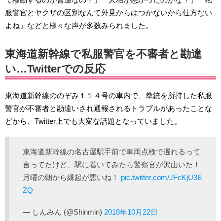
服警官とヤクザの区別なんて外見からはつかないから仕方ない
よね」などと様々な声が多数みられました。
東海道新幹線で私服警官を不審者と勘違
い…Twitterでの反応
東海道新幹線ののぞみ１１４号の車内で、拳銃を所持した私服
警官が不審者と勘違いされ通報されるトラブルがあったことな
どから、Twitter上でも大変な話題となっていました。
東海道新幹線の名古屋駅手前で車両点検で遅れるって
言ってたけど、駅に着いてみたら警察官が沢山いた！
月曜の朝から縁起が悪いね！
pic.twitter.com/JFcKjU3E
ZQ
— しんみん (@Shinmin)
2018年10月22日