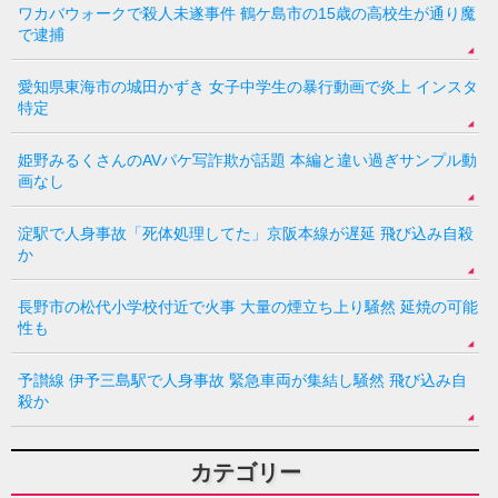
ワカバウォークで殺人未遂事件 鶴ケ島市の15歳の高校生が通り魔
で逮捕
愛知県東海市の城田かずき 女子中学生の暴行動画で炎上 インスタ
特定
姫野みるくさんのAVパケ写詐欺が話題 本編と違い過ぎサンプル動
画なし
淀駅で人身事故「死体処理してた」京阪本線が遅延 飛び込み自殺
か
長野市の松代小学校付近で火事 大量の煙立ち上り騒然 延焼の可能
性も
予讃線 伊予三島駅で人身事故 緊急車両が集結し騒然 飛び込み自
殺か
カテゴリー