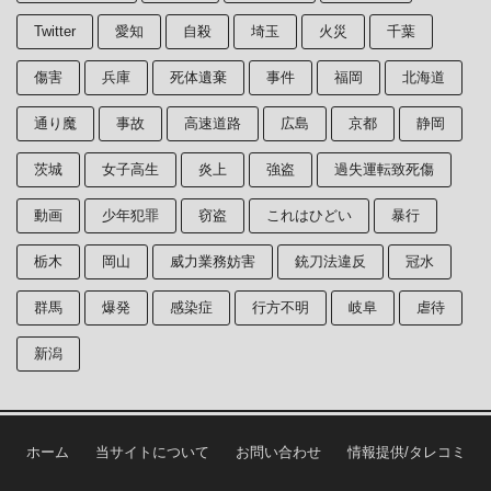
Twitter
愛知
自殺
埼玉
火災
千葉
傷害
兵庫
死体遺棄
事件
福岡
北海道
通り魔
事故
高速道路
広島
京都
静岡
茨城
女子高生
炎上
強盗
過失運転致死傷
動画
少年犯罪
窃盗
これはひどい
暴行
栃木
岡山
威力業務妨害
銃刀法違反
冠水
群馬
爆発
感染症
行方不明
岐阜
虐待
新潟
ホーム
当サイトについて
お問い合わせ
情報提供/タレコミ