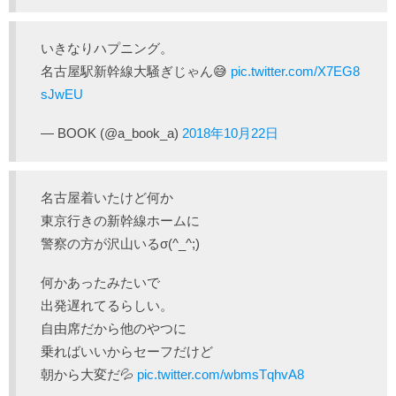
いきなりハプニング。
名古屋駅新幹線大騒ぎじゃん😅
pic.twitter.com/X7EG8
sJwEU
— BOOK (@a_book_a)
2018年10月22日
名古屋着いたけど何か
東京行きの新幹線ホームに
警察の方が沢山いるσ(^_^;)
何かあったみたいで
出発遅れてるらしい。
自由席だから他のやつに
乗ればいいからセーフだけど
朝から大変だ💦
pic.twitter.com/wbmsTqhvA8