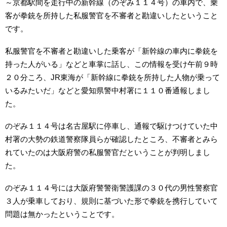
～京都駅間を走行中の新幹線（のぞみ１１４号）の車内で、乗
客が拳銃を所持した私服警官を不審者と勘違いしたということ
です。
私服警官を不審者と勘違いした乗客が「新幹線の車内に拳銃を
持った人がいる」などと車掌に話し、この情報を受け午前９時
２０分ころ、JR東海が「新幹線に拳銃を所持した人物が乗って
いるみたいだ」などと愛知県警中村署に１１０番通報しまし
た。
のぞみ１１４号は名古屋駅に停車し、通報で駆けつけていた中
村署の大勢の鉄道警察隊員らが確認したところ、不審者とみら
れていたのは大阪府警の私服警官だということが判明しまし
た。
のぞみ１１４号には大阪府警警衛警護課の３０代の男性警察官
３人が乗車しており、規則に基づいた形で拳銃を携行していて
問題は無かったということです。