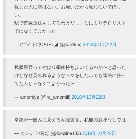
報した人に非はない。お願いだから恥じないでほし
い。
駅で啓蒙放送もしてるわけだし。なによりテロリスト
ではなくてよかった
— (*^∀^)＜ｸｼｬﾐｰﾝ◢ (@kai3kai)
2018年10月22日
私服警官ってやはり拳銃持ち歩いてるのか〜と思った
けどなぜ見られるようなヘマをした…でも違法に持っ
てた人じゃなくてよかった〜！
— amemiya (@re_amemiii)
2018年10月22日
拳銃が一般人に見える私服警官、私服の意味なしでは
— カンテラ/马灯 (@loopline103)
2018年10月22日