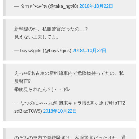
— タカฅ^•ω•^ฅ (@taka_ngt48)
2018年10月22日
新幹線の件、私服警官だったの…？
見えない工夫してよ。
— boys&girls (@boys7girls)
2018年10月22日
えっ👀⁉️名古屋の新幹線車内で危険物持ってたの、私
服警官⁉️
拳銃見られたん？(・・;)💦
— なつのにゃ～丸@ 週末キャラ博&関ヶ原 (@HpTT2
sdBlacT0W9)
2018年10月22日
のぞみの車内で拳銃騒ぎは、私服警官だったけね。通