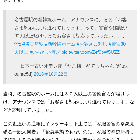
ものです。
名古屋駅の新幹線ホーム、アナウンスによると「お客
さま対応により遅れております」って、警官や鑑識が
30人以上駆けつけるお客さま対応っていったい、、、
^^;;;
#名古屋駅
#新幹線ホーム
#お客さま対応
#警官30
人以上
#いったい何が
pic.twitter.com/Zef9pW5UZZ
— 日本一古いオデン屋「たこ梅」@てっちゃん (@tak
oume5d)
2018年10月22日
当時、名古屋駅のホームには３０人以上の警察官らが駆けつ
け、アナウンスでは「お客さま対応により遅れております」な
どと説明していました。
この勘違いの通報にインターネット上では「私服警官の拳銃見
破る一般人何者」「緊急事態でもないのに、私服で拳銃所持し
て移動するのが普通なの？」「人相が悪かったのかな？」「私