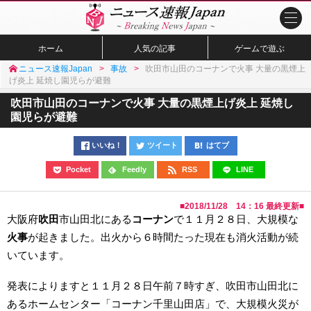
ホーム
人気の記事
ゲームで遊ぶ
ニュース速報Japan
事故
吹田市山田のコーナンで火事 大量の黒煙上
げ炎上 延焼し園児らが避難
吹田市山田のコーナンで火事 大量の黒煙上げ炎上 延焼し
園児らが避難
いいね！
ツイート
はてブ
Pocket
Feedly
RSS
LINE
■
2018/11/28 14：16
最終更新■
大阪府
吹田
市山田北にある
コーナン
で１１月２８日、大規模な
火事
が起きました。出火から６時間たった現在も消火活動が続
いています。
発表によりますと１１月２８日午前７時すぎ、吹田市山田北に
あるホームセンター「コーナン千里山田店」で、大規模火災が