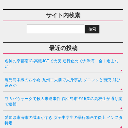
サイト内検索
最近の投稿
名神の京都南IC-高槻JCTで火災 通行止めで大渋滞「全く進まな
い」
鹿児島本線の西小倉-九州工大前で人身事故 ソニックと衝突 飛び
込みか
ワカバウォークで殺人未遂事件 鶴ケ島市の15歳の高校生が通り魔
で逮捕
愛知県東海市の城田かずき 女子中学生の暴行動画で炎上 インスタ
特定