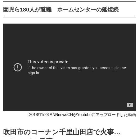
園児ら180人が避難 ホームセンターの延焼続
2018/11/28 ANNnewsCHがYoutubeにアップロードした動画
吹田市のコーナン千里山田店で火事…