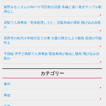
姫野みるくさんのAVパケ写詐欺が話題 本編と違い過ぎサンプル動
画なし
淀駅で人身事故「死体処理してた」京阪本線が遅延 飛び込み自殺
か
長野市の松代小学校付近で火事 大量の煙立ち上り騒然 延焼の可能
性も
予讃線 伊予三島駅で人身事故 緊急車両が集結し騒然 飛び込み自
殺か
カテゴリー
事件
事故