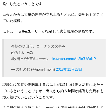
発生したということです。
出火元からは大量の黒煙が立ち上るとともに、爆発音も聞こえ
ていた模様。
以下は、Twitterユーザーが投稿した火災現場の動画です。
今朝の吹田市、コーナンの火事🔥
恐ろしい〜😱
#吹田市#火事#コーナン
pic.twitter.com/AL3k0UWtKP
— のむのむ (@nom4_nom)
2018年11月28日
現場には警察や消防車１８台以上が駆けつけ消火活動にあたっ
ているということですが、出火から約６時間が経過した現在も
燃え続けているということです。
２７日午後１０時ころにコーナンの店長が鍵をかけて帰宅して