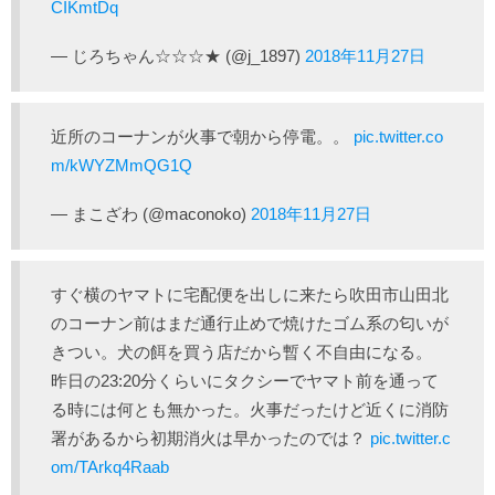
CIKmtDq
— じろちゃん☆☆☆★ (@j_1897)
2018年11月27日
近所のコーナンが火事で朝から停電。。
pic.twitter.co
m/kWYZMmQG1Q
— まこざわ (@maconoko)
2018年11月27日
すぐ横のヤマトに宅配便を出しに来たら吹田市山田北
のコーナン前はまだ通行止めで焼けたゴム系の匂いが
きつい。犬の餌を買う店だから暫く不自由になる。
昨日の23:20分くらいにタクシーでヤマト前を通って
る時には何とも無かった。火事だったけど近くに消防
署があるから初期消火は早かったのでは？
pic.twitter.c
om/TArkq4Raab