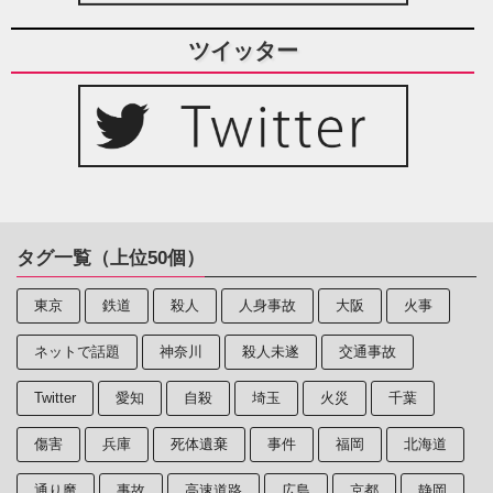
ツイッター
タグ一覧（上位50個）
東京
鉄道
殺人
人身事故
大阪
火事
ネットで話題
神奈川
殺人未遂
交通事故
Twitter
愛知
自殺
埼玉
火災
千葉
傷害
兵庫
死体遺棄
事件
福岡
北海道
通り魔
事故
高速道路
広島
京都
静岡