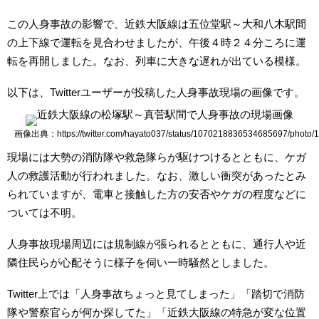
この人身事故の影響で、近鉄大阪線は五位堂駅～大和八木駅間
の上下線で運転を見合わせましたが、午後４時２４分ころに運
転を再開しました。なお、列車に大きな遅れが出ている模様。
以下は、Twitterユーザーが投稿した人身事故現場の画像です。
画像出典：https://twitter.com/hayato037/status/1070218836534685697/photo/1
現場には大勢の消防隊や救急隊らが駆けつけるとともに、ケガ
人の救護活動が行われました。なお、激しい衝突があったとみ
られていますが、電車と接触した方の安否やケガの程度などに
ついては不明。
人身事故現場周辺には規制線が張られるとともに、通行人や近
隣住民らが心配そうに様子を伺い一時騒然としました。
Twitter上では「人身事故ちょっと見てしまった」「踏切で消防
隊や警察官らが何か探してた」「近鉄大阪線の特急が変な位置