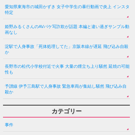
愛知県東海市の城田かずき 女子中学生の暴行動画で炎上 インスタ
特定
姫野みるくさんのAVパケ写詐欺が話題 本編と違い過ぎサンプル動
画なし
淀駅で人身事故「死体処理してた」京阪本線が遅延 飛び込み自殺
か
長野市の松代小学校付近で火事 大量の煙立ち上り騒然 延焼の可能
性も
予讃線 伊予三島駅で人身事故 緊急車両が集結し騒然 飛び込み自
殺か
カテゴリー
事件