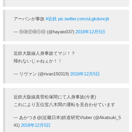
アーバンが事故
#近鉄
pic.twitter.com/uLgkduncjb
— ⓗⓐⓨⓐⓣⓞ (@hayato037)
2018年12月5日
近鉄大阪線人身事故てマジ！？
帰れないじゃねぇか！！
— リヴァン (@rivan150319)
2018年12月5日
近鉄大阪線真菅松塚間にて人身事故(今更)
これにより五位堂八木間の運転を見合わせています
— あかつき@(近畿日本)鉄道研究Vtuber (@Akatsuki_5
41)
2018年12月5日