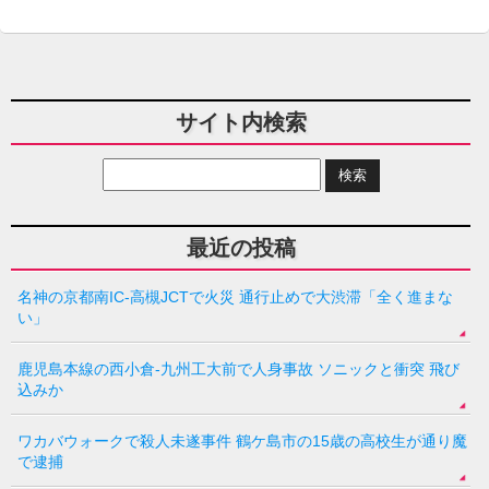
サイト内検索
最近の投稿
名神の京都南IC-高槻JCTで火災 通行止めで大渋滞「全く進まな
い」
鹿児島本線の西小倉-九州工大前で人身事故 ソニックと衝突 飛び
込みか
ワカバウォークで殺人未遂事件 鶴ケ島市の15歳の高校生が通り魔
で逮捕