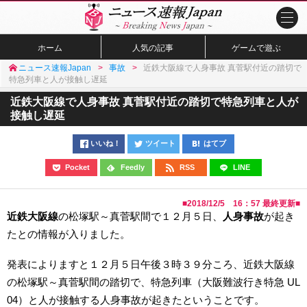
ホーム
人気の記事
ゲームで遊ぶ
ニュース速報Japan
事故
近鉄大阪線で人身事故 真菅駅付近の踏切で
特急列車と人が接触し遅延
近鉄大阪線で人身事故 真菅駅付近の踏切で特急列車と人が
接触し遅延
いいね！
ツイート
はてブ
Pocket
Feedly
RSS
LINE
■
2018/12/5 16：57
最終更新■
近鉄大阪線
の松塚駅～真菅駅間で１２月５日、
人身事故
が起き
たとの情報が入りました。
発表によりますと１２月５日午後３時３９分ころ、近鉄大阪線
の松塚駅～真菅駅間の踏切で、特急列車（大阪難波行き特急 UL
04）と人が接触する人身事故が起きたということです。