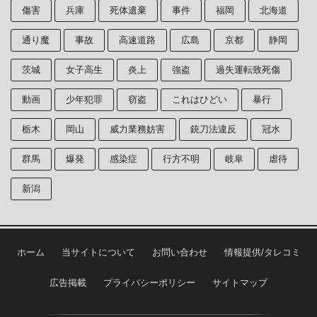
傷害
兵庫
死体遺棄
事件
福岡
北海道
通り魔
事故
高速道路
広島
京都
静岡
茨城
女子高生
炎上
強盗
過失運転致死傷
動画
少年犯罪
窃盗
これはひどい
暴行
栃木
岡山
威力業務妨害
銃刀法違反
冠水
群馬
爆発
感染症
行方不明
岐阜
虐待
新潟
ホーム
当サイトについて
お問い合わせ
情報提供/タレコミ
広告掲載
プライバシーポリシー
サイトマップ