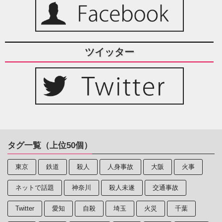
ツイッター
タグ一覧（上位50個）
東京
鉄道
殺人
人身事故
大阪
火事
ネットで話題
神奈川
殺人未遂
交通事故
Twitter
愛知
自殺
埼玉
火災
千葉