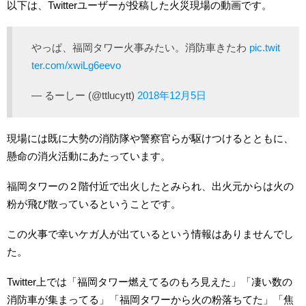
以下は、Twitterユーザーが投稿した火災現場の動画です。
やっぱ、福岡タワー火事みたい。消防車きたわ
pic.twit
ter.com/xwiLg6eevo
— るーしー (@ttlucytt)
2018年12月5日
現場には既に大勢の消防隊や警察官らが駆けつけるとともに、
懸命の消火活動にあたっています。
福岡タワーの２階付近で出火したとみられ、出火元からは火の
粉が飛び散っているということです。
この火事で幸いケガ人が出ているという情報はありませんでし
た。
Twitter上では「福岡タワー燃えてるのもろ見えた」「凄い数の
消防車が集まってる」「福岡タワーから火の粉落ちてた」「焦