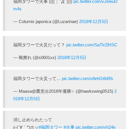
福岡タワーで火事 ((((；ﾟДﾟ))))
pic.twitter.com/vJeIeuD
m4s
— Coturnix japonica (@Luzarinae)
2018年12月5日
福岡タワーで火災だって？
pic.twitter.com/SaTIrZlHSC
— 靴擦れ (@s0601xx)
2018年12月5日
福岡タワーで火災って…
pic.twitter.com/v8ehGtIbRb
— Maasa@鷹党㊗2018年優勝✨ (@hawkswing0515)
2
018年12月5日
消し止められたって
ε-(´∀｀*)ホッ
#福岡タワー
#火事
pic.twitter.com/vh24e