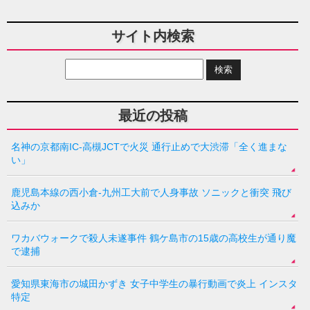
サイト内検索
最近の投稿
名神の京都南IC-高槻JCTで火災 通行止めで大渋滞「全く進まな
い」
鹿児島本線の西小倉-九州工大前で人身事故 ソニックと衝突 飛び
込みか
ワカバウォークで殺人未遂事件 鶴ケ島市の15歳の高校生が通り魔
で逮捕
愛知県東海市の城田かずき 女子中学生の暴行動画で炎上 インスタ
特定