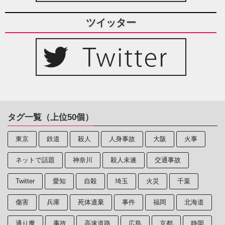
ツイッター
タグ一覧（上位50個）
東京
鉄道
殺人
人身事故
大阪
火事
ネットで話題
神奈川
殺人未遂
交通事故
Twitter
愛知
自殺
埼玉
火災
千葉
傷害
兵庫
死体遺棄
事件
福岡
北海道
通り魔
事故
高速道路
広島
京都
静岡