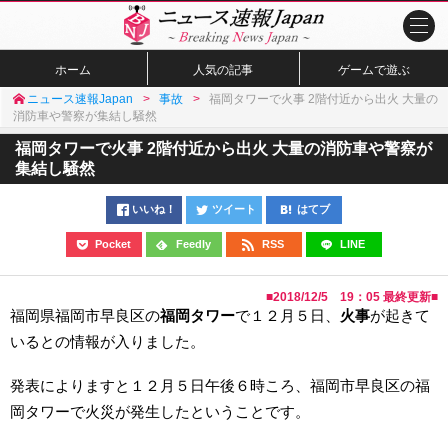
ホーム
人気の記事
ゲームで遊ぶ
ニュース速報Japan
事故
福岡タワーで火事 2階付近から出火 大量の
消防車や警察が集結し騒然
福岡タワーで火事 2階付近から出火 大量の消防車や警察が
集結し騒然
いいね！
ツイート
はてブ
Pocket
Feedly
RSS
LINE
■
2018/12/5 19：05
最終更新■
福岡県福岡市早良区の
福岡タワー
で１２月５日、
火事
が起きて
いるとの情報が入りました。
発表によりますと１２月５日午後６時ころ、福岡市早良区の福
岡タワーで火災が発生したということです。