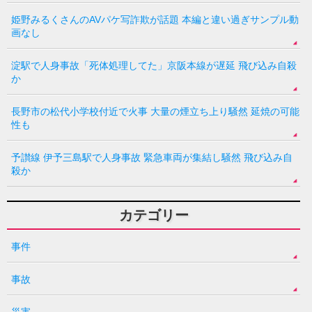
姫野みるくさんのAVパケ写詐欺が話題 本編と違い過ぎサンプル動
画なし
淀駅で人身事故「死体処理してた」京阪本線が遅延 飛び込み自殺
か
長野市の松代小学校付近で火事 大量の煙立ち上り騒然 延焼の可能
性も
予讃線 伊予三島駅で人身事故 緊急車両が集結し騒然 飛び込み自
殺か
カテゴリー
事件
事故
災害