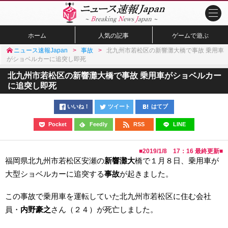
ホーム
人気の記事
ゲームで遊ぶ
ニュース速報Japan
事故
北九州市若松区の新響灘大橋で事故 乗用車
がショベルカーに追突し即死
北九州市若松区の新響灘大橋で事故 乗用車がショベルカー
に追突し即死
いいね！
ツイート
はてブ
Pocket
Feedly
RSS
LINE
■
2019/1/8 17：16
最終更新■
福岡県北九州市若松区安瀬の
新響灘大
橋で１月８日、乗用車が
大型ショベルカーに追突する
事故
が起きました。
この事故で乗用車を運転していた北九州市若松区に住む会社
員・
内野豪之
さん（２４）が死亡しました。