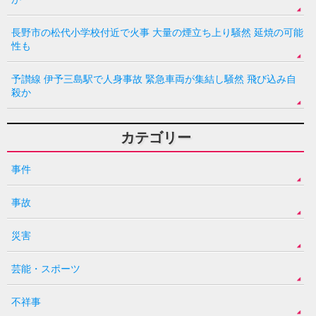
長野市の松代小学校付近で火事 大量の煙立ち上り騒然 延焼の可能
性も
予讃線 伊予三島駅で人身事故 緊急車両が集結し騒然 飛び込み自
殺か
カテゴリー
事件
事故
災害
芸能・スポーツ
不祥事