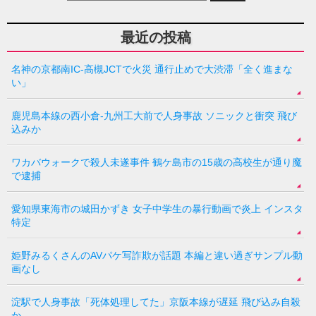
最近の投稿
名神の京都南IC-高槻JCTで火災 通行止めで大渋滞「全く進まな
い」
鹿児島本線の西小倉-九州工大前で人身事故 ソニックと衝突 飛び
込みか
ワカバウォークで殺人未遂事件 鶴ケ島市の15歳の高校生が通り魔
で逮捕
愛知県東海市の城田かずき 女子中学生の暴行動画で炎上 インスタ
特定
姫野みるくさんのAVパケ写詐欺が話題 本編と違い過ぎサンプル動
画なし
淀駅で人身事故「死体処理してた」京阪本線が遅延 飛び込み自殺
か