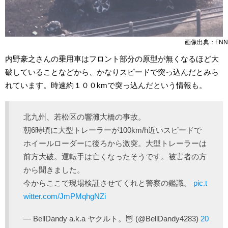
画像出典：FNN
内野豪之さんの乗用車はフロント部分の原型が無くなるほど大
破していることなどから、かなりスピードで突っ込んだとみら
れています。時速約１００kmで突っ込んだという情報も。
北九州、若松区の響灘大橋の事故。
朝6時頃に大型トレーラーが100km/h近いスピードで
ホイールローダーに後ろから激突。大型トレーラーは
前方大破。運転手は亡くなったそうです。被害者の方
から聞きました。
今からここで現場検証させてくれと警察の鑑識。
pic.t
witter.com/JmPMqhgNZi
— BellDandy a.k.a ヤクルト。🦉 (@BellDandy4283)
20