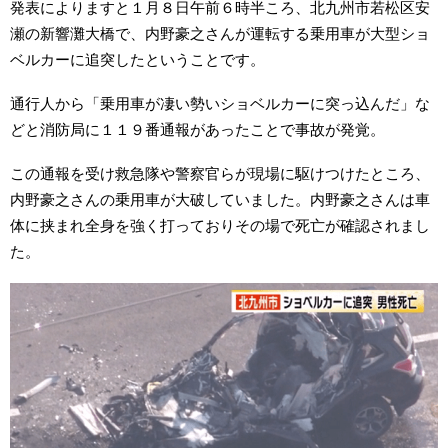
発表によりますと１月８日午前６時半ころ、北九州市若松区安
瀬の新響灘大橋で、内野豪之さんが運転する乗用車が大型ショ
ベルカーに追突したということです。
通行人から「乗用車が凄い勢いショベルカーに突っ込んだ」な
どと消防局に１１９番通報があったことで事故が発覚。
この通報を受け救急隊や警察官らが現場に駆けつけたところ、
内野豪之さんの乗用車が大破していました。内野豪之さんは車
体に挟まれ全身を強く打っておりその場で死亡が確認されまし
た。