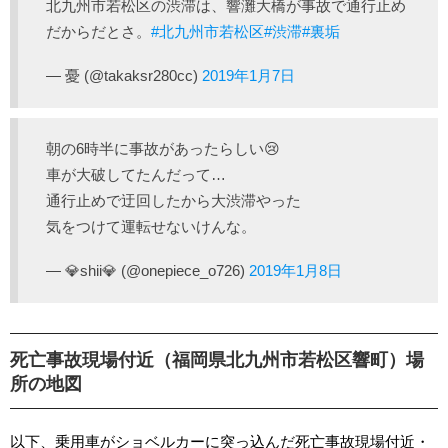
北九州市若松区の渋滞は、響灘大橋が事故で通行止め
だからだとさ。
#北九州市若松区
#渋滞
#裏垢
— 憂 (@takaksr280cc)
2019年1月7日
朝の6時半に事故があったらしい😢
車が大破してたんだって…
通行止めで迂回したから大渋滞やった
気をつけて運転せないけんな。
— 💎shii💎 (@onepiece_o726)
2019年1月8日
死亡事故現場付近（福岡県北九州市若松区響町）場
所の地図
以下、乗用車がショベルカーに突っ込んだ死亡事故現場付近・