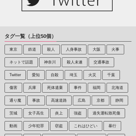
タグ一覧（上位50個）
東京
鉄道
殺人
人身事故
大阪
火事
ネットで話題
神奈川
殺人未遂
交通事故
Twitter
愛知
自殺
埼玉
火災
千葉
傷害
兵庫
死体遺棄
事件
福岡
北海道
通り魔
事故
高速道路
広島
京都
静岡
茨城
女子高生
炎上
強盗
過失運転致死傷
動画
少年犯罪
窃盗
これはひどい
暴行