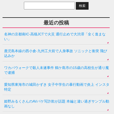
最近の投稿
名神の京都南IC-高槻JCTで火災 通行止めで大渋滞「全く進まな
い」
鹿児島本線の西小倉-九州工大前で人身事故 ソニックと衝突 飛び
込みか
ワカバウォークで殺人未遂事件 鶴ケ島市の15歳の高校生が通り魔
で逮捕
愛知県東海市の城田かずき 女子中学生の暴行動画で炎上 インスタ
特定
姫野みるくさんのAVパケ写詐欺が話題 本編と違い過ぎサンプル動
画なし