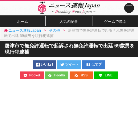
ホーム
人気の記事
ゲームで遊ぶ
ニュース速報Japan
その他
唐津市で無免許運転で起訴され無免許運
転で出廷 69歳男を現行犯逮捕
唐津市で無免許運転で起訴され無免許運転で出廷 69歳男を
現行犯逮捕
いいね！
ツイート
はてブ
Pocket
Feedly
RSS
LINE