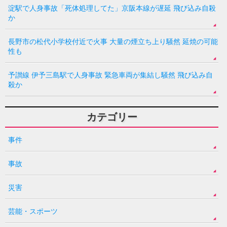
淀駅で人身事故「死体処理してた」京阪本線が遅延 飛び込み自殺
か
長野市の松代小学校付近で火事 大量の煙立ち上り騒然 延焼の可能
性も
予讃線 伊予三島駅で人身事故 緊急車両が集結し騒然 飛び込み自
殺か
カテゴリー
事件
事故
災害
芸能・スポーツ