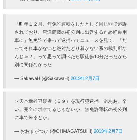
「昨年１２月、無免許運転をしたとして同じ罪で起訴
されており、唐津簡裁の初公判に出廷するため軽乗用
車に」無免許で乗って逮捕ってニュースを見て、「だ
ってそれ車がないと絶対たどり着かない系の裁判所な
んじゃ？」って思って調べたら駅徒歩10分だったから
別に関係なかった
— SakawaH (@SakawaH)
2019年2月7日
＞天本幸雄容疑者（６９）を現行犯逮捕 ※ああ、辛
い。完全にボケてるじゃないか。無免許運転の初公判
に車で来るとか。
— おおまがつひ (@OHMAGATSUHI)
2019年2月7日