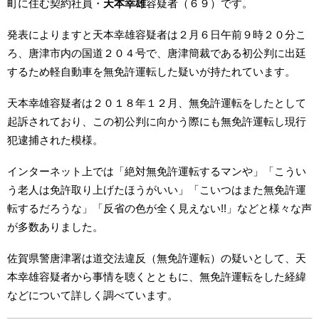
町に住む契約社員・
天本幸雄
容疑者（６９）です。
発表によりますと天本幸雄容疑者は２月６日午前９時２０分こ
ろ、唐津市内の国道２０４号で、唐津簡裁である初公判に出廷
するため軽自動車を無免許運転した疑いが持たれています。
天本幸雄容疑者は２０１８年１２月、無免許運転をしたとして
起訴されており、この初公判に向かう際にも無免許運転し現行
犯逮捕された模様。
インターネット上では「絶対無免許運転するマンや」「こうい
う老人は免許取り上げたほうがいい」「こいつはまた無免許運
転するだろうな」「反省の色が全く見えない!!」などと様々な声
が多数ありました。
佐賀県警唐津署は道交法違反（無免許運転）の疑いとして、天
本幸雄容疑者から事情を聴くとともに、無免許運転をした経緯
などについて詳しく調べています。