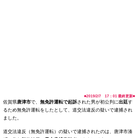
■
2019/2/7 17：01
最終更新■
佐賀県
唐津市
で、
無免許運転で起訴
された男が初公判に
出廷
す
るため無免許運転をしたとして、道交法違反の疑いで逮捕され
ました。
道交法違反（無免許運転）の疑いで逮捕されたのは、唐津市湊