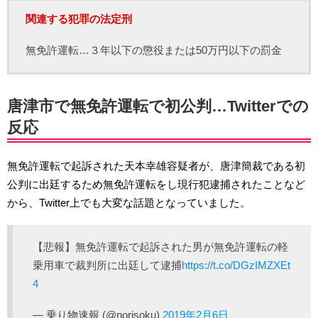
関連する犯罪の法定刑
無免許運転…３年以下の懲役または50万円以下の罰金
唐津市で無免許運転で初公判…Twitterでの
反応
無免許運転で起訴された天本幸雄容疑者が、唐津簡裁である初
公判に出廷するため無免許運転をし現行犯逮捕されたことなど
から、Twitter上でも大変な話題となっていました。
【悲報】無免許運転で起訴された男が無免許運転の軽
乗用車で裁判所に出廷して逮捕
https://t.co/DGzIMZXEt
4
— 乗り物速報 (@norisoku)
2019年2月6日