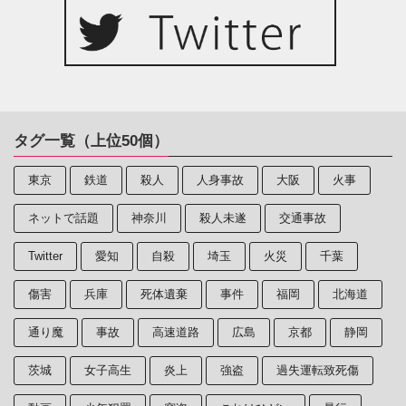
タグ一覧（上位50個）
東京
鉄道
殺人
人身事故
大阪
火事
ネットで話題
神奈川
殺人未遂
交通事故
Twitter
愛知
自殺
埼玉
火災
千葉
傷害
兵庫
死体遺棄
事件
福岡
北海道
通り魔
事故
高速道路
広島
京都
静岡
茨城
女子高生
炎上
強盗
過失運転致死傷