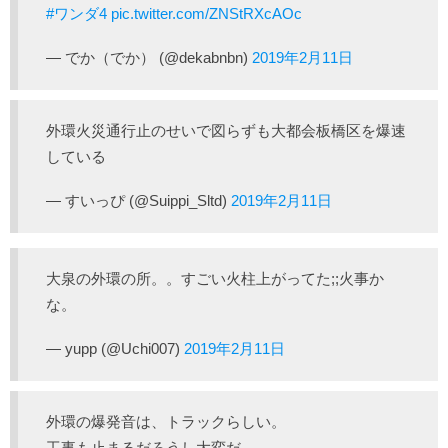
#ワンダ4
pic.twitter.com/ZNStRXcAOc
— でか（でか） (@dekabnbn)
2019年2月11日
外環火災通行止のせいで図らずも大都会板橋区を爆速
している
— すいっぴ (@Suippi_Sltd)
2019年2月11日
大泉の外環の所。。すごい火柱上がってた;;火事か
な。
— yupp (@Uchi007)
2019年2月11日
外環の爆発音は、トラックらしい。
工事も止まるだろうし大変だ。