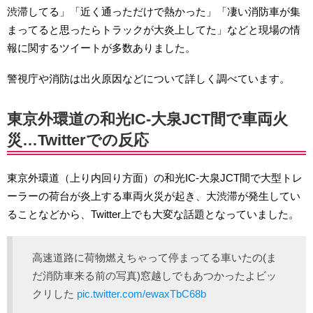
渋滞してる」「近く通っただけで熱かった」「凄い消防車が集
まってると思ったらトラックが大炎上してた」などと現場の情
報に関するツイートが多数ありました。
警視庁や消防は出火原因などについて詳しく調べています。
東京外環道の和光IC-大泉JCT間で車両火
災…Twitterでの反応
東京外環道（上り内回り方面）の和光IC-大泉JCT間で大型トレ
ーラーの荷台が炎上する車両火災が起き、大渋滞が発生してい
ることなどから、Twitter上でも大変な話題となっていました。
高速道路に荷物燃えちゃって停まってる車いたの(ま
だ消防車来る前の写真)窓越しでもあつかったよビッ
クリした
pic.twitter.com/ewaxTbC68b