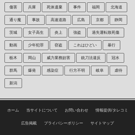
傷害
兵庫
死体遺棄
事件
福岡
北海道
通り魔
事故
高速道路
広島
京都
静岡
茨城
女子高生
炎上
強盗
過失運転致死傷
動画
少年犯罪
窃盗
これはひどい
暴行
栃木
岡山
威力業務妨害
銃刀法違反
冠水
群馬
爆発
感染症
行方不明
岐阜
虐待
新潟
ホーム
当サイトについて
お問い合わせ
情報提供/タレコミ
広告掲載
プライバシーポリシー
サイトマップ