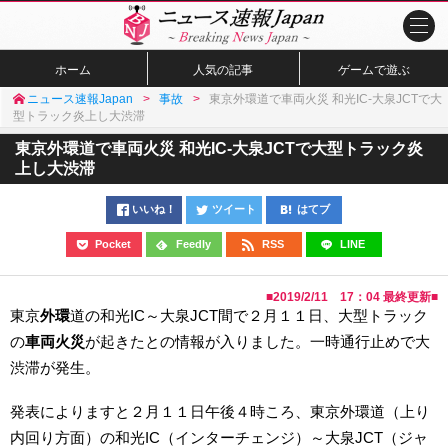
ホーム
人気の記事
ゲームで遊ぶ
ニュース速報Japan
事故
東京外環道で車両火災 和光IC-大泉JCTで大
型トラック炎上し大渋滞
東京外環道で車両火災 和光IC-大泉JCTで大型トラック炎
上し大渋滞
いいね！
ツイート
はてブ
Pocket
Feedly
RSS
LINE
■
2019/2/11 17：04
最終更新■
東京
外環
道の和光IC～大泉JCT間で２月１１日、大型トラック
の
車両火災
が起きたとの情報が入りました。一時通行止めで大
渋滞が発生。
発表によりますと２月１１日午後４時ころ、東京外環道（上り
内回り方面）の和光IC（インターチェンジ）～大泉JCT（ジャ