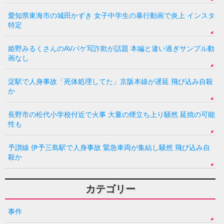
愛知県東海市の城田かずき 女子中学生の暴行動画で炎上 インスタ
特定
姫野みるくさんのAVパケ写詐欺が話題 本編と違い過ぎサンプル動
画なし
淀駅で人身事故「死体処理してた」京阪本線が遅延 飛び込み自殺
か
長野市の松代小学校付近で火事 大量の煙立ち上り騒然 延焼の可能
性も
予讃線 伊予三島駅で人身事故 緊急車両が集結し騒然 飛び込み自
殺か
カテゴリー
事件