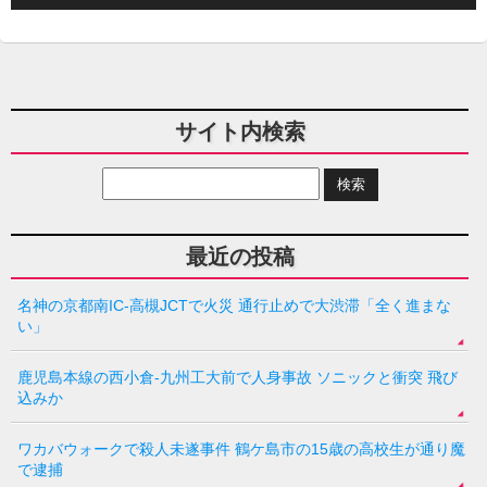
サイト内検索
最近の投稿
名神の京都南IC-高槻JCTで火災 通行止めで大渋滞「全く進まな
い」
鹿児島本線の西小倉-九州工大前で人身事故 ソニックと衝突 飛び
込みか
ワカバウォークで殺人未遂事件 鶴ケ島市の15歳の高校生が通り魔
で逮捕