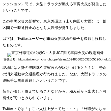
ンクション）間で、大型トラックが燃える車両火災が発生した
ということです。
この車両火災の影響で、東京外環道（上り内回り方面）は一部
区間で一時通行止めとなり大渋滞が発生しました。
以下は、Twitterユーザーが車両火災現場の様子を撮影し投稿し
たものです。
画像出典：https://twitter.com/bts_choppe/status/1094856026032005120/photo/1
現場には大勢の消防隊や警察官らが駆けつけるとともに、懸命
の消火活動や交通整理が行われました。なお、大型トラックの
運転手は無事避難したということです。
荷台が激しく燃えていることなどから、積み荷から出火した可
能性が高いとみられています。
Twitter上では「すごい火柱上がってた・・・」「外環がめちゃ