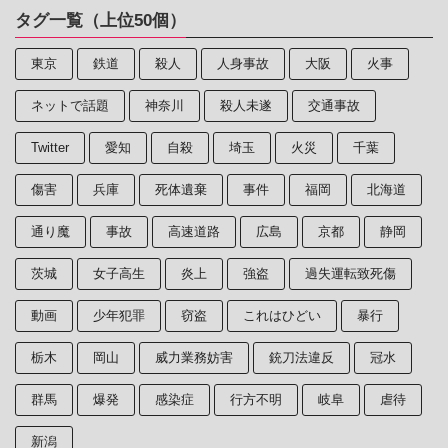
タグ一覧（上位50個）
東京
鉄道
殺人
人身事故
大阪
火事
ネットで話題
神奈川
殺人未遂
交通事故
Twitter
愛知
自殺
埼玉
火災
千葉
傷害
兵庫
死体遺棄
事件
福岡
北海道
通り魔
事故
高速道路
広島
京都
静岡
茨城
女子高生
炎上
強盗
過失運転致死傷
動画
少年犯罪
窃盗
これはひどい
暴行
栃木
岡山
威力業務妨害
銃刀法違反
冠水
群馬
爆発
感染症
行方不明
岐阜
虐待
新潟