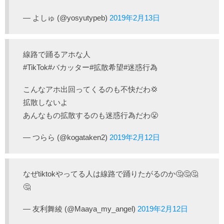
— よしゅ (@yosyutypeb)
2019年2月13日
線路で踊るアホな人
#TikTok#バカッター#拡散希望#迷惑行為
こんなアホ出回ってくるのも不快だわ💢
拡散しないよ
あんなもの拡散するのも迷惑行為だわ😤
— つらら (@kogataken2)
2019年2月12日
なぜtiktokやってる人は線路で踊りたがるのか🤔🤔🤔
🤔
— 友利舞綾 (@Maaya_my_angel)
2019年2月12日