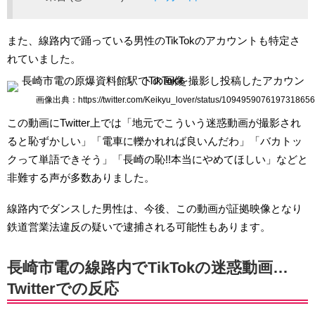
また、線路内で踊っている男性のTikTokのアカウントも特定さ
れていました。
画像出典：https://twitter.com/Keikyu_lover/status/1094959076197318656
この動画にTwitter上では「地元でこういう迷惑動画が撮影され
ると恥ずかしい」「電車に轢かれれば良いんだわ」「バカトッ
クって単語できそう」「長崎の恥!!本当にやめてほしい」などと
非難する声が多数ありました。
線路内でダンスした男性は、今後、この動画が証拠映像となり
鉄道営業法違反の疑いで逮捕される可能性もあります。
長崎市電の線路内でTikTokの迷惑動画…
Twitterでの反応