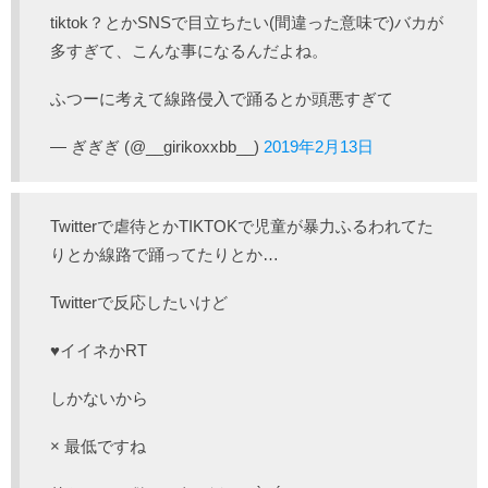
tiktok？とかSNSで目立ちたい(間違った意味で)バカが
多すぎて、こんな事になるんだよね。
ふつーに考えて線路侵入で踊るとか頭悪すぎて
— ぎぎぎ (@__girikoxxbb__)
2019年2月13日
Twitterで虐待とかTIKTOKで児童が暴力ふるわれてた
りとか線路で踊ってたりとか…
Twitterで反応したいけど
♥イイネかRT
しかないから
× 最低ですね