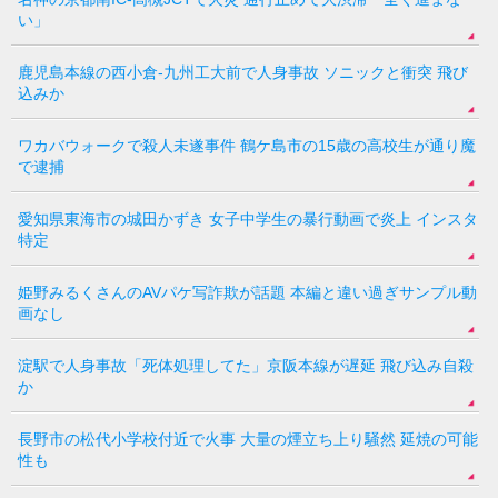
い」
鹿児島本線の西小倉-九州工大前で人身事故 ソニックと衝突 飛び
込みか
ワカバウォークで殺人未遂事件 鶴ケ島市の15歳の高校生が通り魔
で逮捕
愛知県東海市の城田かずき 女子中学生の暴行動画で炎上 インスタ
特定
姫野みるくさんのAVパケ写詐欺が話題 本編と違い過ぎサンプル動
画なし
淀駅で人身事故「死体処理してた」京阪本線が遅延 飛び込み自殺
か
長野市の松代小学校付近で火事 大量の煙立ち上り騒然 延焼の可能
性も