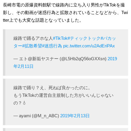
長崎市電の原爆資料館駅で線路内に立ち入り男性がTikTokを撮
影し、その動画が迷惑行為と拡散されていることなどから、Twi
tter上でも大変な話題となっていました。
線路で踊るアホな人
#TikTok
#ティックトック
#バカッ
ター
#拡散希望
#迷惑行為
pic.twitter.com/u2AdEriPAx
— エト@新垢ヤスナー (@L5Hb2qQ56oGXXsn)
2019
年2月11日
線路で踊り？え、死ねば良かったのに。
もうTikTokの運営自主規制した方がいいんじゃない
の？💧
— ayami (@M_n_ABC)
2019年2月13日