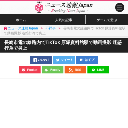
ホーム
人気の記事
ゲームで遊ぶ
ニュース速報Japan
不祥事
長崎市電の線路内でTikTok 原爆資料館駅
で動画撮影 迷惑行為で炎上
長崎市電の線路内でTikTok 原爆資料館駅で動画撮影 迷惑
行為で炎上
いいね！
ツイート
はてブ
Pocket
Feedly
RSS
LINE