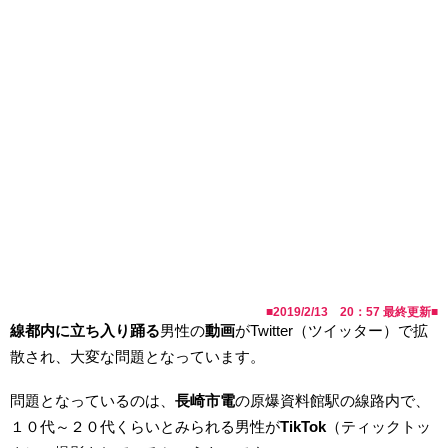
■
2019/2/13 20：57
最終更新■
線都内に立ち入り踊る
男性の
動画
がTwitter（ツイッター）で拡
散され、大変な問題となっています。
問題となっているのは、
長崎市電
の原爆資料館駅の線路内で、
１０代～２０代くらいとみられる男性が
TikTok
（ティックトッ