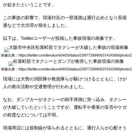
が起きたということです。
この事故の影響で、現場付近の一部道路は通行止めとなり長堀
通などで大渋滞が発生しました。
以下は、Twitterユーザーが投稿した事故現場の画像です。
画像出典：https://twitter.com/terukumi0403/status/1097728990037434368/photo/1
画像出典：https://twitter.com/terukumi0403/status/1097728990037434368/photo/1
現場には大勢の消防隊や救急隊らが駆けつけるとともに、けが
人の救出活動や交通整理が行われました。
なお、ダンプカーがタクシーの助手席側に突っ込み、タクシー
が大破していたということですが、運転手や乗客の安否やケガ
の程度などについては不明。
現場周辺には規制線が張られるとともに、通行人らが心配そう