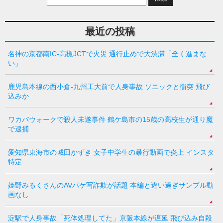
最近の投稿
名神の京都南IC-高槻JCTで火災 通行止めで大渋滞「全く進まな
い」
鹿児島本線の西小倉-九州工大前で人身事故 ソニックと衝突 飛び
込みか
ワカバウォークで殺人未遂事件 鶴ケ島市の15歳の高校生が通り魔
で逮捕
愛知県東海市の城田かずき 女子中学生の暴行動画で炎上 インスタ
特定
姫野みるくさんのAVパケ写詐欺が話題 本編と違い過ぎサンプル動
画なし
淀駅で人身事故「死体処理してた」京阪本線が遅延 飛び込み自殺