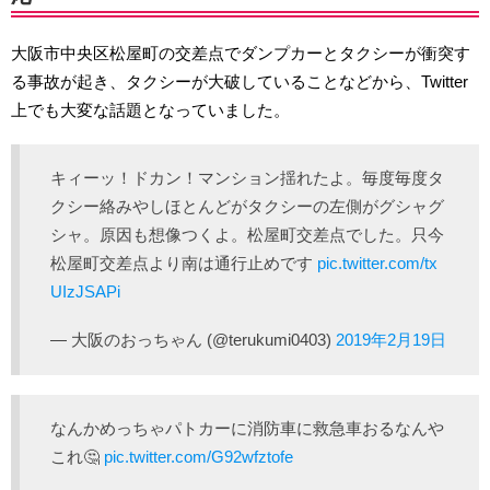
大阪市中央区松屋町の交差点でダンプカーとタクシーが衝突す
る事故が起き、タクシーが大破していることなどから、Twitter
上でも大変な話題となっていました。
キィーッ！ドカン！マンション揺れたよ。毎度毎度タ
クシー絡みやしほとんどがタクシーの左側がグシャグ
シャ。原因も想像つくよ。松屋町交差点でした。只今
松屋町交差点より南は通行止めです
pic.twitter.com/tx
UIzJSAPi
— 大阪のおっちゃん (@terukumi0403)
2019年2月19日
なんかめっちゃパトカーに消防車に救急車おるなんや
これ🤔
pic.twitter.com/G92wfztofe