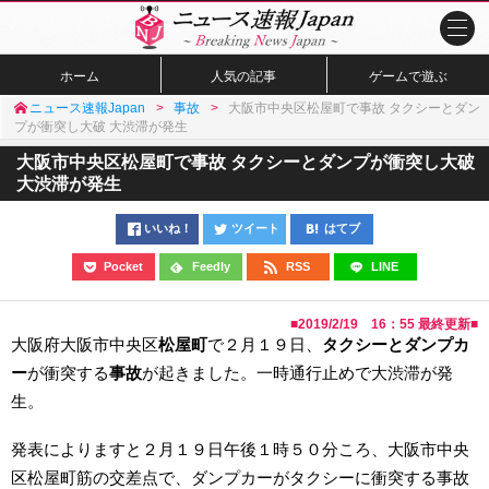
ホーム
人気の記事
ゲームで遊ぶ
ニュース速報Japan
事故
大阪市中央区松屋町で事故 タクシーとダン
プが衝突し大破 大渋滞が発生
大阪市中央区松屋町で事故 タクシーとダンプが衝突し大破
大渋滞が発生
いいね！
ツイート
はてブ
Pocket
Feedly
RSS
LINE
■
2019/2/19 16：55
最終更新■
大阪府大阪市中央区
松屋町
で２月１９日、
タクシーとダンプカ
ー
が衝突する
事故
が起きました。一時通行止めで大渋滞が発
生。
発表によりますと２月１９日午後１時５０分ころ、大阪市中央
区松屋町筋の交差点で、ダンプカーがタクシーに衝突する事故