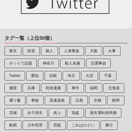
タグ一覧（上位50個）
東京
鉄道
殺人
人身事故
大阪
火事
ネットで話題
神奈川
殺人未遂
交通事故
Twitter
愛知
自殺
埼玉
火災
千葉
傷害
兵庫
死体遺棄
事件
福岡
北海道
通り魔
事故
高速道路
広島
京都
静岡
茨城
女子高生
炎上
強盗
過失運転致死傷
動画
少年犯罪
窃盗
これはひどい
暴行