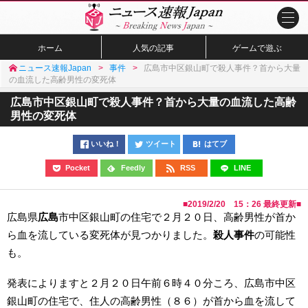
ホーム
人気の記事
ゲームで遊ぶ
ニュース速報Japan
事件
広島市中区銀山町で殺人事件？首から大量
の血流した高齢男性の変死体
広島市中区銀山町で殺人事件？首から大量の血流した高齢
男性の変死体
いいね！
ツイート
はてブ
Pocket
Feedly
RSS
LINE
■
2019/2/20 15：26
最終更新■
広島県
広島
市中区銀山町の住宅で２月２０日、高齢男性が首か
ら血を流している変死体が見つかりました。
殺人事件
の可能性
も。
発表によりますと２月２０日午前６時４０分ころ、広島市中区
銀山町の住宅で、住人の高齢男性（８６）が首から血を流して