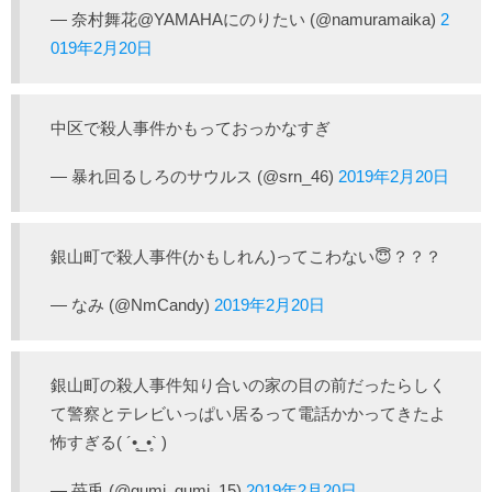
— 奈村舞花@YAMAHAにのりたい (@namuramaika)
2
019年2月20日
中区で殺人事件かもっておっかなすぎ
— 暴れ回るしろのサウルス (@srn_46)
2019年2月20日
銀山町で殺人事件(かもしれん)ってこわない😇？？？
— なみ (@NmCandy)
2019年2月20日
銀山町の殺人事件知り合いの家の目の前だったらしく
て警察とテレビいっぱい居るって電話かかってきたよ
怖すぎる( ´•̥_•̥` )
— 苺兎 (@gumi_gumi_15)
2019年2月20日