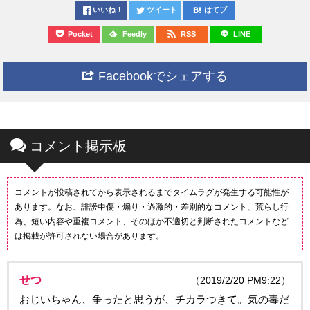
いいね！
ツイート
はてブ
Pocket
Feedly
RSS
LINE
Facebookでシェアする
コメント掲示板
コメントが投稿されてから表示されるまでタイムラグが発生する可能性が
あります。なお、誹謗中傷・煽り・過激的・差別的なコメント、荒らし行
為、短い内容や重複コメント、そのほか不適切と判断されたコメントなど
は掲載が許可されない場合があります。
せつ
（2019/2/20 PM9:22）
おじいちゃん、争ったと思うが、チカラつきて。気の毒だ