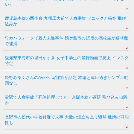
い」
鹿児島本線の西小倉-九州工大前で人身事故 ソニックと衝突 飛び
込みか
ワカバウォークで殺人未遂事件 鶴ケ島市の15歳の高校生が通り魔
で逮捕
愛知県東海市の城田かずき 女子中学生の暴行動画で炎上 インスタ
特定
姫野みるくさんのAVパケ写詐欺が話題 本編と違い過ぎサンプル動
画なし
淀駅で人身事故「死体処理してた」京阪本線が遅延 飛び込み自殺
か
長野市の松代小学校付近で火事 大量の煙立ち上り騒然 延焼の可能
性も