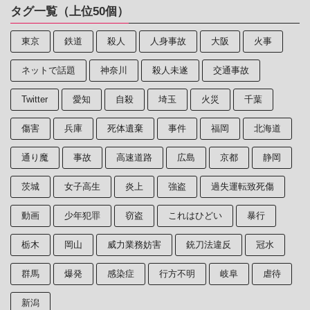
タグ一覧（上位50個）
東京
鉄道
殺人
人身事故
大阪
火事
ネットで話題
神奈川
殺人未遂
交通事故
Twitter
愛知
自殺
埼玉
火災
千葉
傷害
兵庫
死体遺棄
事件
福岡
北海道
通り魔
事故
高速道路
広島
京都
静岡
茨城
女子高生
炎上
強盗
過失運転致死傷
動画
少年犯罪
窃盗
これはひどい
暴行
栃木
岡山
威力業務妨害
銃刀法違反
冠水
群馬
爆発
感染症
行方不明
岐阜
虐待
新潟