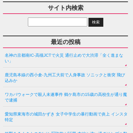
サイト内検索
最近の投稿
名神の京都南IC-高槻JCTで火災 通行止めで大渋滞「全く進まな
い」
鹿児島本線の西小倉-九州工大前で人身事故 ソニックと衝突 飛び
込みか
ワカバウォークで殺人未遂事件 鶴ケ島市の15歳の高校生が通り魔
で逮捕
愛知県東海市の城田かずき 女子中学生の暴行動画で炎上 インスタ
特定