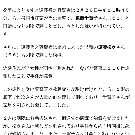
発表によりますと遠藤誉之容疑者は２月２６日午前１１時４５
分ころ、盛岡市紅葉が丘の自宅で、
遠藤千賀子
さん（６１）と
口論になり刃物で刺し殺害しようとした疑いが持たれていま
す。
さらに、遠藤誉之容疑者は止めに入った父親の
遠藤松次
さん
（６６）も刃物で刺した模様。
近隣住民が「女性が刃物で刺された」などと警察に１１０番通
報したことで事件が発覚。
この通報を受け警察官や救急隊らが駆け付けたところ、１階の
廊下で松次さんが大量の血を流して倒れており、千賀子さんが
左肩を刺され負傷していました。
２人は病院に救急搬送され、搬送先の病院で治療を受けました
が、松次さんは胸などを刺されており事件から約１時間後に死
亡が確認されました。また、千賀子さんは命に別状はないとい