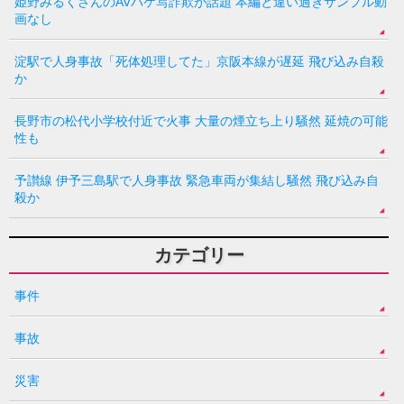
姫野みるくさんのAVパケ写詐欺が話題 本編と違い過ぎサンプル動
画なし
淀駅で人身事故「死体処理してた」京阪本線が遅延 飛び込み自殺
か
長野市の松代小学校付近で火事 大量の煙立ち上り騒然 延焼の可能
性も
予讃線 伊予三島駅で人身事故 緊急車両が集結し騒然 飛び込み自
殺か
カテゴリー
事件
事故
災害