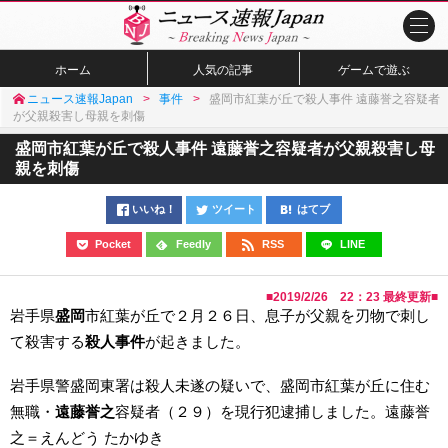
ホーム
人気の記事
ゲームで遊ぶ
ニュース速報Japan
事件
盛岡市紅葉が丘で殺人事件 遠藤誉之容疑者
が父親殺害し母親を刺傷
盛岡市紅葉が丘で殺人事件 遠藤誉之容疑者が父親殺害し母
親を刺傷
いいね！
ツイート
はてブ
Pocket
Feedly
RSS
LINE
■
2019/2/26 22：23
最終更新■
岩手県
盛岡
市紅葉が丘で２月２６日、息子が父親を刃物で刺し
て殺害する
殺人事件
が起きました。
岩手県警盛岡東署は殺人未遂の疑いで、盛岡市紅葉が丘に住む
無職・
遠藤誉之
容疑者（２９）を現行犯逮捕しました。遠藤誉
之＝えんどう たかゆき