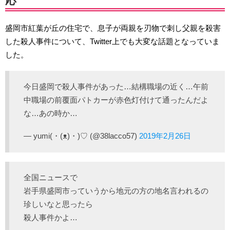
応
盛岡市紅葉が丘の住宅で、息子が両親を刃物で刺し父親を殺害
した殺人事件について、Twitter上でも大変な話題となっていま
した。
今日盛岡で殺人事件があった…結構職場の近く…午前
中職場の前覆面パトカーが赤色灯付けて通ったんだよ
な…あの時か…
— yumi(・(ᴥ)・)♡ (@38lacco57)
2019年2月26日
全国ニュースで
岩手県盛岡市っていうから地元の方の地名言われるの
珍しいなと思ったら
殺人事件かよ…