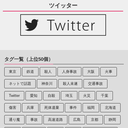
ツイッター
タグ一覧（上位50個）
東京
鉄道
殺人
人身事故
大阪
火事
ネットで話題
神奈川
殺人未遂
交通事故
Twitter
愛知
自殺
埼玉
火災
千葉
傷害
兵庫
死体遺棄
事件
福岡
北海道
通り魔
事故
高速道路
広島
京都
静岡