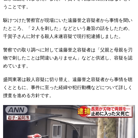
うことです。
駆けつけた警察官が現場にいた遠藤誉之容疑者から事情を聞い
たところ、「２人を刺した」などという趣旨の話をしたため、
千賀子さんに対する殺人未遂容疑で現行犯逮捕しました。
警察での取り調べに対して遠藤誉之容疑者は「父親と母親を刃
物で刺したことは間違いありません」などと供述し、容疑を認
めています。
盛岡東署は殺人容疑に切り替え、遠藤誉之容疑者から事情を聴
くとともに、事件に至った経緯や犯行動機などについて詳しく
捜査を進める方針です。