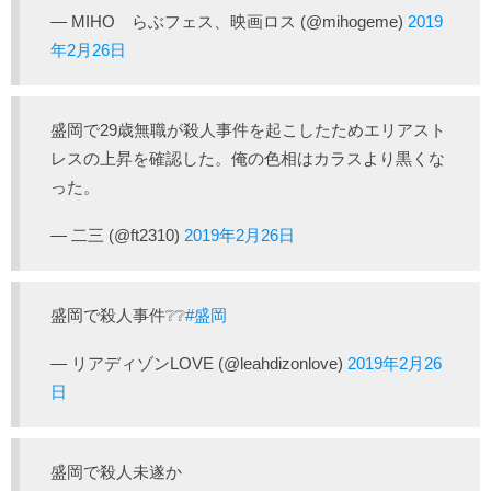
— MIHO らぶフェス、映画ロス (@mihogeme)
2019
年2月26日
盛岡で29歳無職が殺人事件を起こしたためエリアスト
レスの上昇を確認した。俺の色相はカラスより黒くな
った。
— 二三 (@ft2310)
2019年2月26日
盛岡で殺人事件❔❔
#盛岡
— リアディゾンLOVE (@leahdizonlove)
2019年2月26
日
盛岡で殺人未遂か