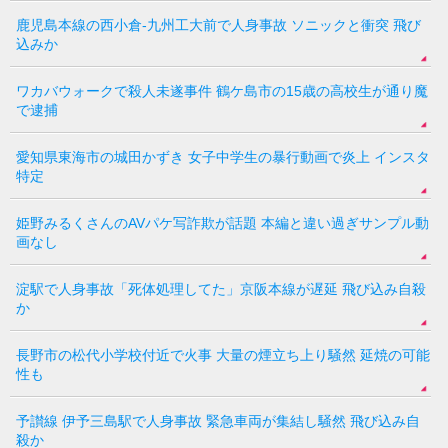
鹿児島本線の西小倉-九州工大前で人身事故 ソニックと衝突 飛び
込みか
ワカバウォークで殺人未遂事件 鶴ケ島市の15歳の高校生が通り魔
で逮捕
愛知県東海市の城田かずき 女子中学生の暴行動画で炎上 インスタ
特定
姫野みるくさんのAVパケ写詐欺が話題 本編と違い過ぎサンプル動
画なし
淀駅で人身事故「死体処理してた」京阪本線が遅延 飛び込み自殺
か
長野市の松代小学校付近で火事 大量の煙立ち上り騒然 延焼の可能
性も
予讃線 伊予三島駅で人身事故 緊急車両が集結し騒然 飛び込み自
殺か