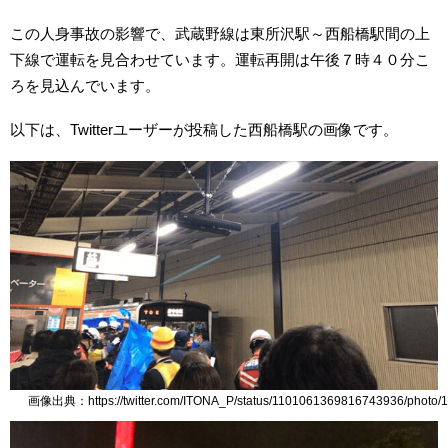
この人身事故の影響で、武蔵野線は東所沢駅～西船橋駅間の上
下線で運転を見合わせています。運転再開は午後７時４０分こ
ろを見込んでいます。
以下は、Twitterユーザーが投稿した西船橋駅の画像です。
画像出典：https://twitter.com/ITONA_P/status/1101061369816743936/photo/1