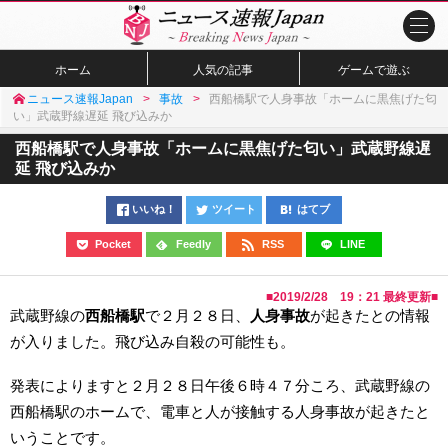
ホーム
人気の記事
ゲームで遊ぶ
ニュース速報Japan
事故
西船橋駅で人身事故「ホームに黒焦げた匂
い」武蔵野線遅延 飛び込みか
西船橋駅で人身事故「ホームに黒焦げた匂い」武蔵野線遅
延 飛び込みか
いいね！
ツイート
はてブ
Pocket
Feedly
RSS
LINE
■
2019/2/28 19：21
最終更新■
武蔵野線の
西船橋駅
で２月２８日、
人身事故
が起きたとの情報
が入りました。飛び込み自殺の可能性も。
発表によりますと２月２８日午後６時４７分ころ、武蔵野線の
西船橋駅のホームで、電車と人が接触する人身事故が起きたと
いうことです。