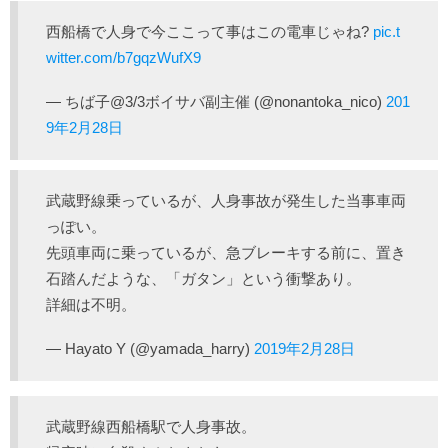
西船橋で人身で今ここって事はこの電車じゃね?
pic.t
witter.com/b7gqzWufX9
— ちば子@3/3ボイサバ副主催 (@nonantoka_nico)
201
9年2月28日
武蔵野線乗っているが、人身事故が発生した当事車両
っぽい。
先頭車両に乗っているが、急ブレーキする前に、置き
石踏んだような、「ガタン」という衝撃あり。
詳細は不明。
— Hayato Y (@yamada_harry)
2019年2月28日
武蔵野線西船橋駅で人身事故。