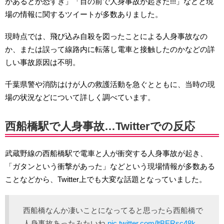
があるとか恐すぎ」「目の前で人身事故が起きた!!!」などと現
場の情報に関するツイートが多数ありました。
現時点では、飛び込み自殺を図ったことによる人身事故なの
か、または誤って線路内に転落し電車と接触したのかなどの詳
しい事故原因は不明。
千葉県警や消防はけが人の救護活動を急ぐとともに、当時の現
場の状況などについて詳しく調べています。
西船橋駅で人身事故…Twitterでの反応
武蔵野線の西船橋駅で電車と人が衝突する人身事故が起き、
「ガタンという衝撃があった」などという現場情報が多数ある
ことなどから、Twitter上でも大変な話題となっていました。
西船橋なんか凄いことになってると思ったら西船橋で
人身事故あったみたいね
pic.twitter.com/ltBERsc48k