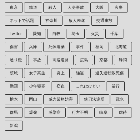
東京
鉄道
殺人
人身事故
大阪
火事
ネットで話題
神奈川
殺人未遂
交通事故
Twitter
愛知
自殺
埼玉
火災
千葉
傷害
兵庫
死体遺棄
事件
福岡
北海道
通り魔
事故
高速道路
広島
京都
静岡
茨城
女子高生
炎上
強盗
過失運転致死傷
動画
少年犯罪
窃盗
これはひどい
暴行
栃木
岡山
威力業務妨害
銃刀法違反
冠水
群馬
爆発
感染症
行方不明
岐阜
虐待
新潟