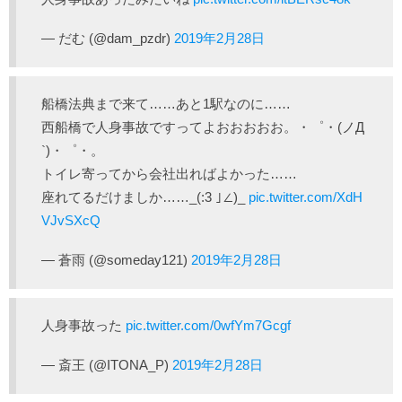
— だむ (@dam_pzdr)
2019年2月28日
船橋法典まで来て……あと1駅なのに……
西船橋で人身事故ですってよおおおおお。・゜・(ノД
`)・゜・。
トイレ寄ってから会社出ればよかった……
座れてるだけましか……_(:3 ｣∠)_
pic.twitter.com/XdH
VJvSXcQ
— 蒼雨 (@someday121)
2019年2月28日
人身事故った
pic.twitter.com/0wfYm7Gcgf
— 斎王 (@ITONA_P)
2019年2月28日