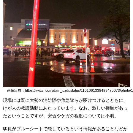
画像出典：https://twitter.com/dam_pzdr/status/1101061338489475073/photo/1
現場には既に大勢の消防隊や救急隊らが駆けつけるとともに、
けが人の救護活動にあたっています。なお、激しい接触があっ
たということですが、安否やケガの程度については不明。
駅員がブルーシートで隠しているという情報があることなどか