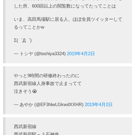
した所、600回以上の閲覧数になってたってことは
いま、高田馬場駅に居る人、ほぼ全員ツイッターして
るってことかw
Σ(゜Д゜)
— トシヤ (@toshiya3324)
2019年4月2日
やっと9時間の研修終わったのに
西武新宿線人身事故で止まってて
泣きそう😭
— あやか (@EF3hlwLGkwdXXHR)
2019年4月2日
西武新宿線
西武新宿駅～上石神井