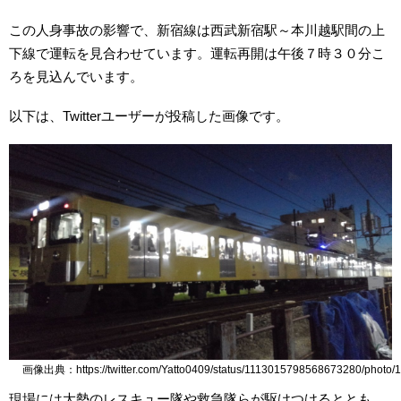
この人身事故の影響で、新宿線は西武新宿駅～本川越駅間の上
下線で運転を見合わせています。運転再開は午後７時３０分こ
ろを見込んでいます。
以下は、Twitterユーザーが投稿した画像です。
画像出典：https://twitter.com/Yatto0409/status/1113015798568673280/photo/1
現場には大勢のレスキュー隊や救急隊らが駆けつけるととも