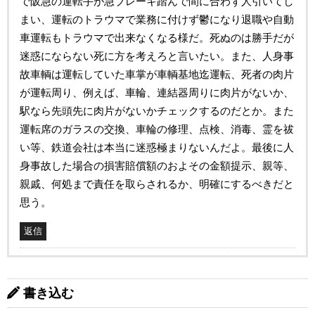
で阪急の運転手が急ブレーキ踏んで間に合わず人引いてし
まい、運転のトラウマで業務に付けず鬱になり退職や自動
車運転もトラウマで出来なくなる様だ。死ぬのは勝手だが
迷惑にならない死に方を考えろと言いたい。また、人身事
故車輌は運転していた車掌が車輌基地迄運転、死者の肉片
が運転周り、例えば、車輪、連結器周りに肉片がないか、
駅なら先頭先に肉片がないかチェックするのだとか。また
運転席のガラスの交換、車輪の修理、点検、消毒、霊を祓
い等、鉄道会社は本当に迷惑極まりないんだよ。最後に人
身事故した場合の損害賠償額のおよその金額提示、親等、
親戚、何処まで責任を取らされるか、明確にするべきだと
思う。
返信
書き込む