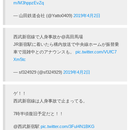
m/M3hppzEvZq
— 山田鉄道会社 (@Yatto0409)
2019年4月2日
西武新宿線で人身事故か@高田馬場
JR新宿駅に着いたら構内放送で中央線ホームが振替乗
車で混雑中とのアナウンスも。
pic.twitter.com/VUfC7
Xm5tc
— sf324929 (@sf324929)
2019年4月2日
ゲ！！
西武新宿線は人身事故で止まってる。
7時半頃復旧予定だと！！
@西武新宿駅
pic.twitter.com/3FuI4N1BKG