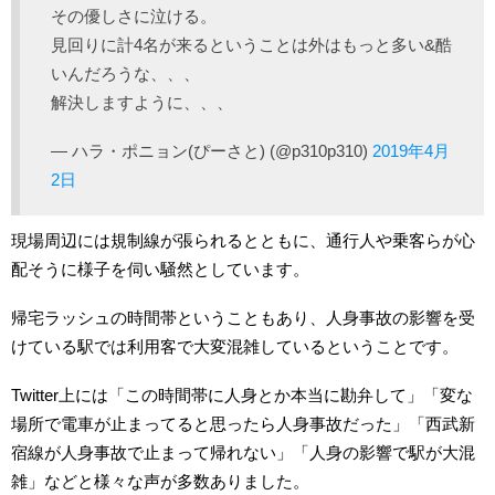
その優しさに泣ける。
見回りに計4名が来るということは外はもっと多い&酷
いんだろうな、、、
解決しますように、、、
— ハラ・ポニョン(ぴーさと) (@p310p310)
2019年4月
2日
現場周辺には規制線が張られるとともに、通行人や乗客らが心
配そうに様子を伺い騒然としています。
帰宅ラッシュの時間帯ということもあり、人身事故の影響を受
けている駅では利用客で大変混雑しているということです。
Twitter上には「この時間帯に人身とか本当に勘弁して」「変な
場所で電車が止まってると思ったら人身事故だった」「西武新
宿線が人身事故で止まって帰れない」「人身の影響で駅が大混
雑」などと様々な声が多数ありました。