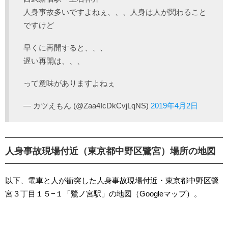
人身事故多いですよねぇ、、、人身は人が関わること
ですけど
早くに再開すると、、、
遅い再開は、、、
って意味がありますよねぇ
— カツえもん (@Zaa4IcDkCvjLqNS)
2019年4月2日
人身事故現場付近（東京都中野区鷺宮）場所の地図
以下、電車と人が衝突した人身事故現場付近・東京都中野区鷺
宮３丁目１５−１「鷺ノ宮駅」の地図（Googleマップ）。