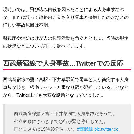
現時点では、飛び込み自殺を図ったことによる人身事故なの
か、または誤って線路内に立ち入り電車と接触したのかなどの
詳しい事故原因は不明。
警視庁や消防はけが人の救護活動を急ぐとともに、当時の現場
の状況などについて詳しく調べています。
西武新宿線で人身事故…Twitterでの反応
西武新宿線の鷺ノ宮駅～下井草駅間で電車と人が衝突する人身
事故が起き、帰宅ラッシュと重なり駅が混雑していることなど
から、Twitter上でも大変な話題となっていました。
西武新宿線鷺ノ宮～下井草間で人身事故だそうで。
都立家政にさっきまで急行が緊急停止してた。
再開見込みは19時30分らしい。
#西武線
pic.twitter.co