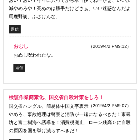
おい！おい！今年に入ってから本当多くねーかぁ、いい加
減やめろや！死ぬのは勝手だけどさぁ、いい迷惑なんだよ
馬鹿野朗、ふざけんな、
返信
おむし
（2019/4/2 PM9:12）
おぬし呪われたな。
返信
検証作業簡素化、国交省自殺対策をしろ！
（2019/4/2 PM9:07）
国交省ハングル、簡易体中国文字表示
やめろ、事故処理は警察と消防が一緒になるべきだ！東尋
坊と富士樹海へ誘導を！消費税廃止、ローン残高０に自殺
の原因を国を挙げ減らすべきだ！