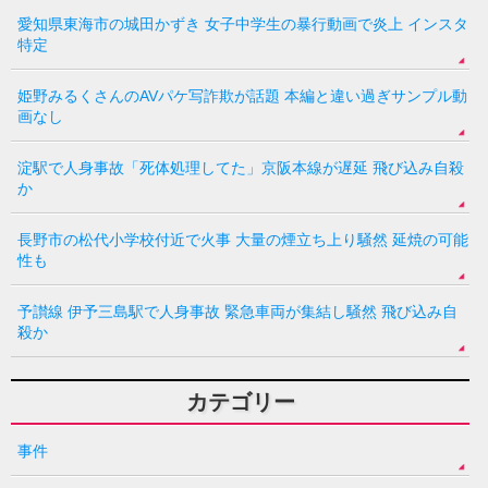
愛知県東海市の城田かずき 女子中学生の暴行動画で炎上 インスタ
特定
姫野みるくさんのAVパケ写詐欺が話題 本編と違い過ぎサンプル動
画なし
淀駅で人身事故「死体処理してた」京阪本線が遅延 飛び込み自殺
か
長野市の松代小学校付近で火事 大量の煙立ち上り騒然 延焼の可能
性も
予讃線 伊予三島駅で人身事故 緊急車両が集結し騒然 飛び込み自
殺か
カテゴリー
事件