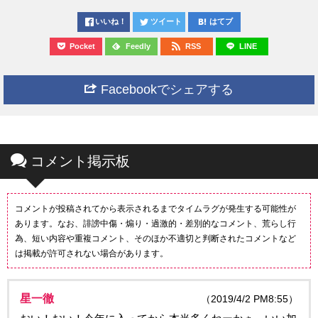
いいね！
ツイート
はてブ
Pocket
Feedly
RSS
LINE
Facebookでシェアする
コメント掲示板
コメントが投稿されてから表示されるまでタイムラグが発生する可能性が
あります。なお、誹謗中傷・煽り・過激的・差別的なコメント、荒らし行
為、短い内容や重複コメント、そのほか不適切と判断されたコメントなど
は掲載が許可されない場合があります。
星一徹
（2019/4/2 PM8:55）