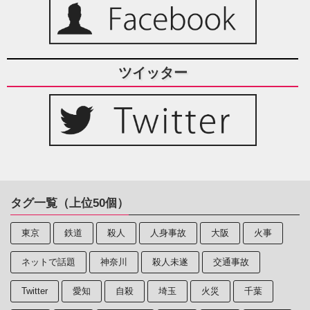
ツイッター
タグ一覧（上位50個）
東京
鉄道
殺人
人身事故
大阪
火事
ネットで話題
神奈川
殺人未遂
交通事故
Twitter
愛知
自殺
埼玉
火災
千葉