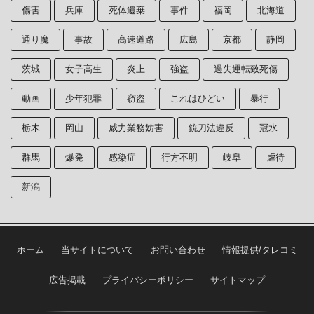
傷害
兵庫
死体遺棄
事件
福岡
北海道
通り魔
事故
高速道路
広島
京都
静岡
茨城
女子高生
炎上
強盗
過失運転致死傷
動画
少年犯罪
窃盗
これはひどい
暴行
栃木
岡山
威力業務妨害
銃刀法違反
冠水
群馬
爆発
感染症
行方不明
岐阜
虐待
新潟
ホーム
当サイトについて
お問い合わせ
情報提供/タレコミ
広告掲載
プライバシーポリシー
サイトマップ