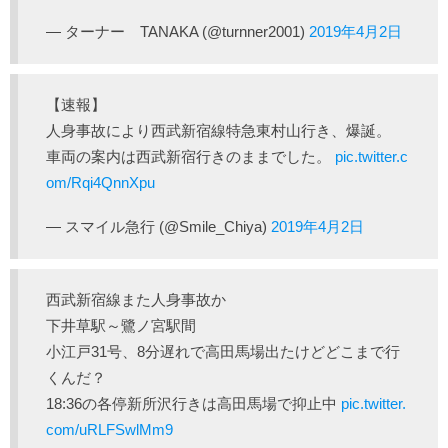
— ターナー TANAKA (@turnner2001)
2019年4月2日
【速報】
人身事故により西武新宿線特急東村山行き、爆誕。
車両の案内は西武新宿行きのままでした。
pic.twitter.c
om/Rqi4QnnXpu
— スマイル急行 (@Smile_Chiya)
2019年4月2日
西武新宿線また人身事故か
下井草駅～鷺ノ宮駅間
小江戸31号、8分遅れで高田馬場出たけどどこまで行
くんだ？
18:36の各停新所沢行きは高田馬場で抑止中
pic.twitter.
com/uRLFSwlMm9