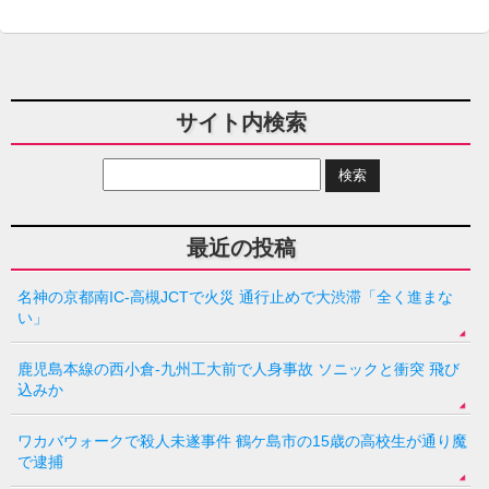
サイト内検索
最近の投稿
名神の京都南IC-高槻JCTで火災 通行止めで大渋滞「全く進まな
い」
鹿児島本線の西小倉-九州工大前で人身事故 ソニックと衝突 飛び
込みか
ワカバウォークで殺人未遂事件 鶴ケ島市の15歳の高校生が通り魔
で逮捕