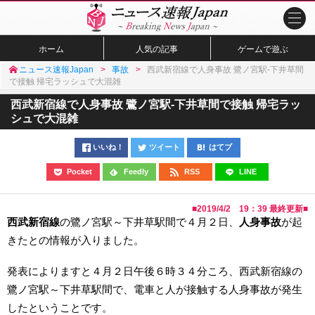
ホーム
人気の記事
ゲームで遊ぶ
ニュース速報Japan
事故
西武新宿線で人身事故 鷺ノ宮駅-下井草間
で接触 帰宅ラッシュで大混雑
西武新宿線で人身事故 鷺ノ宮駅-下井草間で接触 帰宅ラッ
シュで大混雑
いいね！
ツイート
はてブ
Pocket
Feedly
RSS
LINE
■
2019/4/2 19：39
最終更新■
西武新宿線
の鷺ノ宮駅～下井草駅間で４月２日、
人身事故
が起
きたとの情報が入りました。
発表によりますと４月２日午後６時３４分ころ、西武新宿線の
鷺ノ宮駅～下井草駅間で、電車と人が接触する人身事故が発生
したということです。