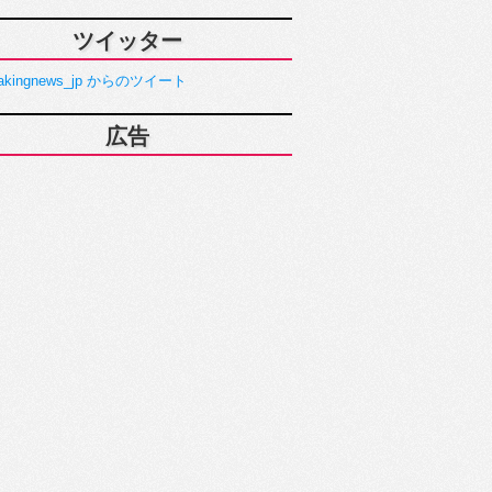
ツイッター
akingnews_jp からのツイート
広告