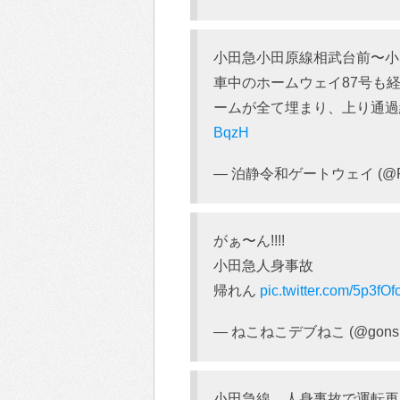
小田急小田原線相武台前〜小
車中のホームウェイ87号も
ームが全て埋まり、上り通
BqzH
— 泊静令和ゲートウェイ (@Paku
がぁ〜ん!!!!
小田急人身事故
帰れん
pic.twitter.com/5p3fOf
— ねこねこデブねこ (@gonsu
小田急線、人身事故で運転再