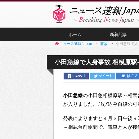
ホーム
新着記事
ニュース速報Japan
事故
小田急線で人
小田急線で人身事故 相模原駅
いいね！
ツイート
はてブ
小田急線
の小田急相模原駅～相武
が入りました。飛び込み自殺の可
発表によりますと４月３日午後９
～相武台前駅間で、電車と人が接