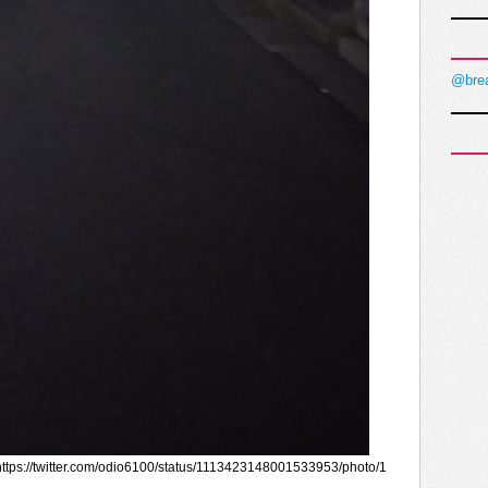
@bre
://twitter.com/odio6100/status/1113423148001533953/photo/1