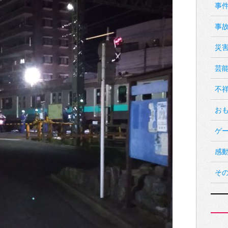
事
事
災
芸
不
お
ゲ
感
そ