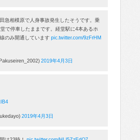
田急相模原で人身事故発生したそうです。乗
経堂で停車したままです。経堂駅に4本あるホ
過線のみ開通しています
pic.twitter.com/9zFrHM
seiren_2002)
2019年4月3日
clB4
kedayo)
2019年4月3日
開は23時！
pic.twitter.com/HLI5ZzEdQ7