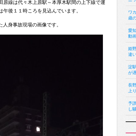
田原線は代々木上原駅～本厚木駅間の上下線で運
は午後１１時ころを見込んでいます。
ワカ
歳
稿した人身事故現場の画像です。
愛
動
姫
違
淀
が
長
上
予
し