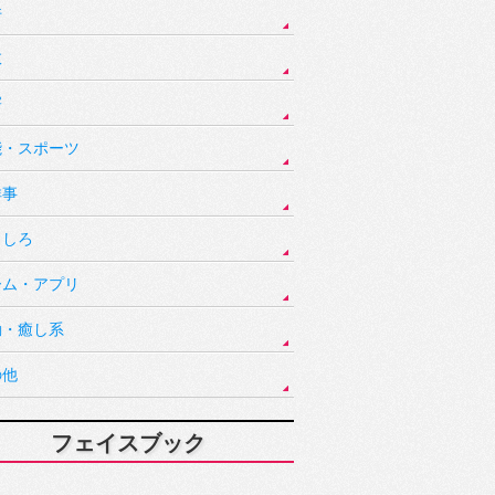
件
故
害
能・スポーツ
祥事
もしろ
ーム・アプリ
動・癒し系
の他
フェイスブック