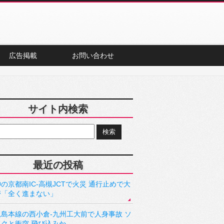
広告掲載
お問い合わせ
サイト内検索
最近の投稿
の京都南IC-高槻JCTで火災 通行止めで大
滞「全く進まない」
児島本線の西小倉-九州工大前で人身事故 ソ
ックと衝突 飛び込みか