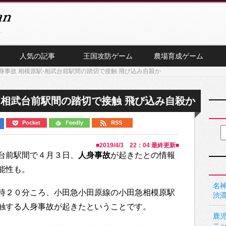
人気の記事
王国攻防ゲーム
農場育成ゲーム
身事故 相模原駅-相武台前駅間の踏切で接触 飛び込み自殺か
-相武台前駅間の踏切で接触 飛び込み自殺か
Pocket
Feedly
RSS
■
2019/4/3 22：04
最終更新■
台前駅間で４月３日、
人身事故
が起きたとの情報
能性も。
名神
時２０分ころ、小田急小田原線の小田急相模原駅
渋
触する人身事故が起きたということです。
鹿
ニ