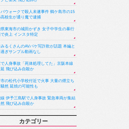
バウォークで殺人未遂事件 鶴ケ島市の15
の高校生が通り魔で逮捕
知県東海市の城田かずき 女子中学生の暴行
画で炎上 インスタ特定
野みるくさんのAVパケ写詐欺が話題 本編と
い過ぎサンプル動画なし
駅で人身事故「死体処理してた」京阪本線
遅延 飛び込み自殺か
野市の松代小学校付近で火事 大量の煙立ち
り騒然 延焼の可能性も
讃線 伊予三島駅で人身事故 緊急車両が集結
騒然 飛び込み自殺か
カテゴリー