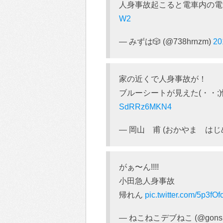
人身事故起こると電車内の
W2
— みずは🎲 (@738hrnzm)
2
家の近くで人身事故が！
ブルーシートが見えた(・・;)
SdRRz6MKN4
— 岡山 甫 (おかやま はじめ) 
がぁ〜ん!!!!
小田急人身事故
帰れん
pic.twitter.com/5p3fOf
— ねこねこデブねこ (@gonsu