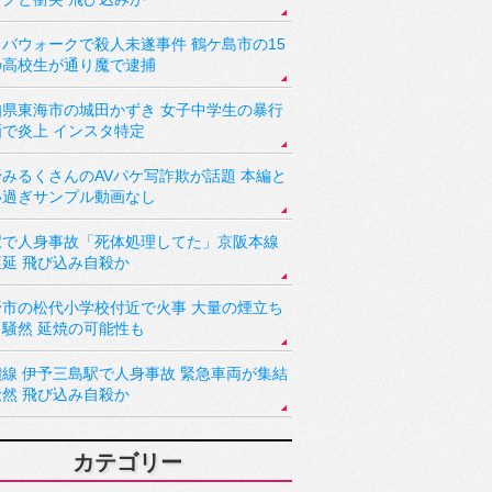
バウォークで殺人未遂事件 鶴ケ島市の15
の高校生が通り魔で逮捕
知県東海市の城田かずき 女子中学生の暴行
画で炎上 インスタ特定
野みるくさんのAVパケ写詐欺が話題 本編と
い過ぎサンプル動画なし
駅で人身事故「死体処理してた」京阪本線
遅延 飛び込み自殺か
野市の松代小学校付近で火事 大量の煙立ち
り騒然 延焼の可能性も
讃線 伊予三島駅で人身事故 緊急車両が集結
騒然 飛び込み自殺か
カテゴリー