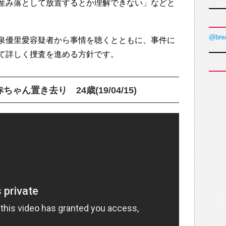
産み落として放置するとか理解できない」などと
@bre
泉優里愛容疑者から事情を聴くとともに、事件に
て詳しく捜査を進める方針です。
ん置き去り 24歳(19/04/15)