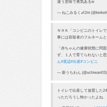
違う意味で勇気あるw
— ねこみるく👶2m (@keikoh
ＮＨＫ「コンビニのトイレで
事には容疑者のフルネームと
「赤ちゃんの健康状態に問題
ず、１人で育てられないと思
ん
#底辺
#出産
#コンビニ
— 新うちわん (@uchiwan03
トイレで出産して放置した2
っただろうし怖かったよね、