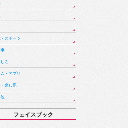
件
故
害
能・スポーツ
祥事
もしろ
ーム・アプリ
動・癒し系
の他
フェイスブック