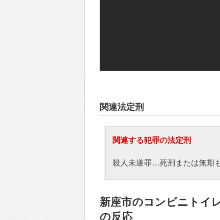
関連法定刑
関連する犯罪の法定刑
殺人未遂罪…死刑または無期
新座市のコンビニトイレで
の反応