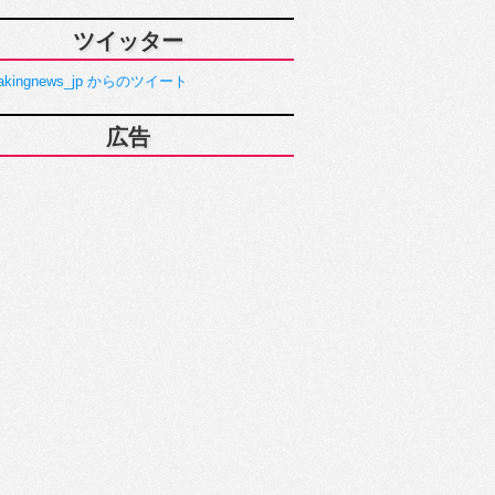
ツイッター
akingnews_jp からのツイート
広告