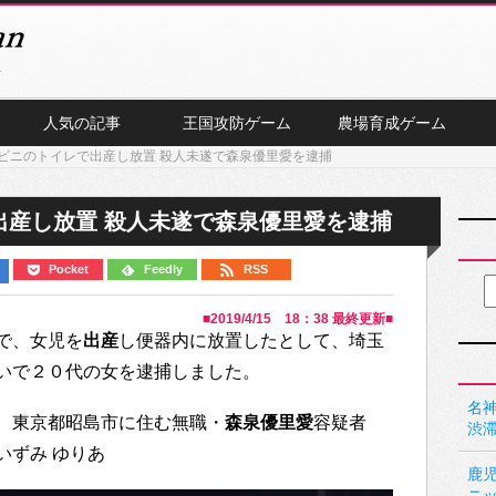
人気の記事
王国攻防ゲーム
農場育成ゲーム
ビニのトイレで出産し放置 殺人未遂で森泉優里愛を逮捕
出産し放置 殺人未遂で森泉優里愛を逮捕
Pocket
Feedly
RSS
■
2019/4/15 18：38
最終更新■
で、女児を
出産
し便器内に放置したとして、埼玉
いで２０代の女を逮捕しました。
名神
、東京都昭島市に住む無職・
森泉優里愛
容疑者
渋
いずみ ゆりあ
鹿
ニ