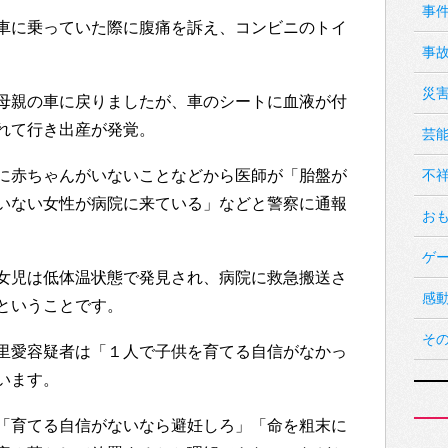
事
車に乗っていた際に腹痛を訴え、コンビニのトイ
事
災
母親の車に戻りましたが、車のシートに血液が付
れて行き出産が発覚。
芸
に赤ちゃんがいないことなどから医師が「胎盤が
不
いない女性が病院に来ている」などと警察に通報
お
ゲ
女児は低体温状態で発見され、病院に救急搬送さ
感
ということです。
そ
里愛容疑者は「１人で子供を育てる自信がなかっ
います。
「育てる自信がないなら避妊しろ」「命を粗末に