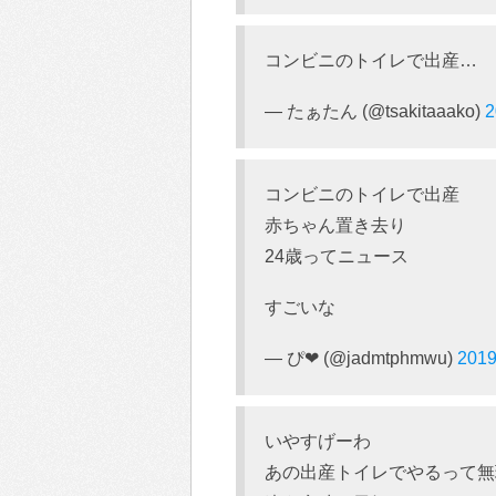
コンビニのトイレで出産…
— たぁたん (@tsakitaaako)
コンビニのトイレで出産
赤ちゃん置き去り
24歳ってニュース
すごいな
— ぴ❤ (@jadmtphmwu)
201
いやすげーわ
あの出産トイレでやるって無