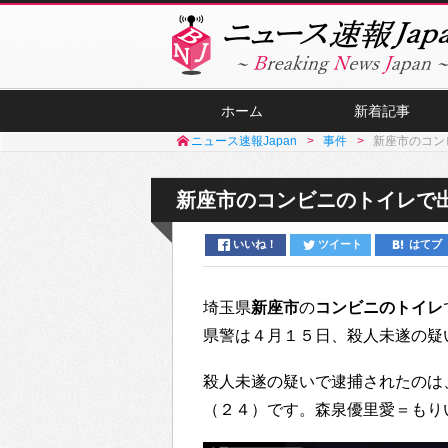
ホーム
新着記事
ニュース速報Japan
事件
新座市のコン
新座市のコンビニのトイレで
いいね！
ツイート
はてブ
埼玉県
新座市
の
コンビニのトイレ
県警は４月１５日、殺人未遂の疑
殺人未遂の疑いで逮捕されたのは
（２４）です。森泉優里愛＝もり