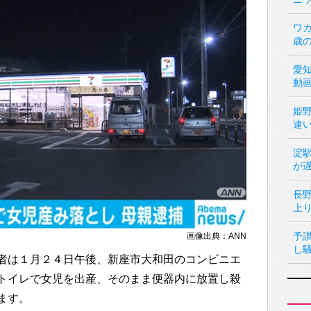
ワカ
歳
愛
動
姫
違
淀
が
長
上
予
画像出典：ANN
し
者は１月２４日午後、新座市大和田のコンビニエ
トイレで女児を出産、そのまま便器内に放置し殺
ます。