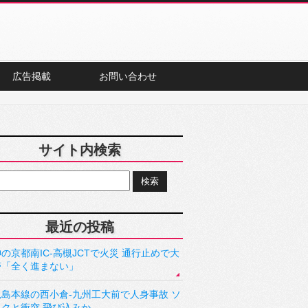
広告掲載
お問い合わせ
サイト内検索
最近の投稿
の京都南IC-高槻JCTで火災 通行止めで大
滞「全く進まない」
児島本線の西小倉-九州工大前で人身事故 ソ
ックと衝突 飛び込みか