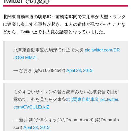
Twitterでの反応
北関東自動車道の駒形IC～前橋南IC間で乗用車が大型トラック
に追突し炎上する事故が起き、１人の遺体が見つかったことな
どから、Twitter上でも大変な話題となっていました。
北関東自動車道の駒形IC付近で火災
pic.twitter.com/DR
JOGLMMZL
— なおき (@GL06484542)
April 23, 2019
ものすごいサイレンの音と銃声みたいな破裂音で目が
覚めて、外を見たら火事💦
#北関東自動車道
pic.twitter.
com/CVCULEukiZ
— 新井 舞(子供ウィッグのDream Assort) (@DreamAs
sort)
April 23, 2019