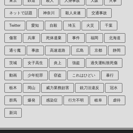
東京
鉄道
殺人
人身事故
大阪
火事
ネットで話題
神奈川
殺人未遂
交通事故
Twitter
愛知
自殺
埼玉
火災
千葉
傷害
兵庫
死体遺棄
事件
福岡
北海道
通り魔
事故
高速道路
広島
京都
静岡
茨城
女子高生
炎上
強盗
過失運転致死傷
動画
少年犯罪
窃盗
これはひどい
暴行
栃木
岡山
威力業務妨害
銃刀法違反
冠水
群馬
爆発
感染症
行方不明
岐阜
虐待
新潟