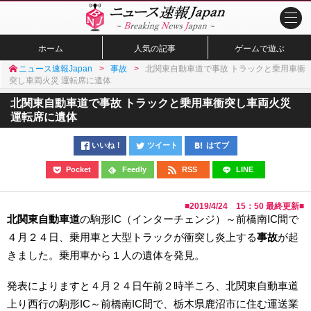
ホーム
人気の記事
ゲームで遊ぶ
ニュース速報Japan
事故
北関東自動車道で事故 トラックと乗用車衝
突し車両火災 運転席に遺体
北関東自動車道で事故 トラックと乗用車衝突し車両火災
運転席に遺体
いいね！
ツイート
はてブ
Pocket
Feedly
RSS
LINE
■
2019/4/24 15：50
最終更新■
北関東自動車道
の駒形IC（インターチェンジ）～前橋南IC間で
４月２４日、乗用車と大型トラックが衝突し炎上する
事故
が起
きました。乗用車から１人の遺体を発見。
発表によりますと４月２４日午前２時半ころ、北関東自動車道
上り西行の駒形IC～前橋南IC間で、栃木県鹿沼市に住む運送業