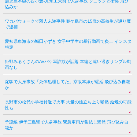
鹿児島本線の西小倉-九州工大前で人身事故 ソニックと衝突 飛び
込みか
ワカバウォークで殺人未遂事件 鶴ケ島市の15歳の高校生が通り魔
で逮捕
愛知県東海市の城田かずき 女子中学生の暴行動画で炎上 インスタ
特定
姫野みるくさんのAVパケ写詐欺が話題 本編と違い過ぎサンプル動
画なし
淀駅で人身事故「死体処理してた」京阪本線が遅延 飛び込み自殺
か
長野市の松代小学校付近で火事 大量の煙立ち上り騒然 延焼の可能
性も
予讃線 伊予三島駅で人身事故 緊急車両が集結し騒然 飛び込み自
殺か