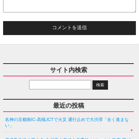
サイト内検索
最近の投稿
名神の京都南IC-高槻JCTで火災 通行止めで大渋滞「全く進まな
い」