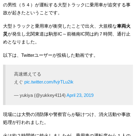
の男性（５４）が運転する大型トラックに乗用車が追突する事
故が起きたということです。
大型トラックと乗用車が衝突したことで出火、大規模な
車両火
災
が発生し北関東道は駒形IC～前橋南IC間は約７時間、通行止
めとなりました。
以下は、Twitterユーザーが投稿した動画です。
高速燃えてる
えぐ
pic.twitter.com/fvjrTLu2ik
— yukiya (@yukkey4114)
April 23, 2019
現場には大勢の消防隊や警察官らが駆けつけ、消火活動や事故
処理が行われました。
火は約２時間後に鎮火しましたが、乗用車の運転席から１人の