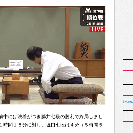
@bre
前中には決着がつき藤井七段の勝利で終局しまし
１時間１８分に対し、堀口七段は４分（５時間５