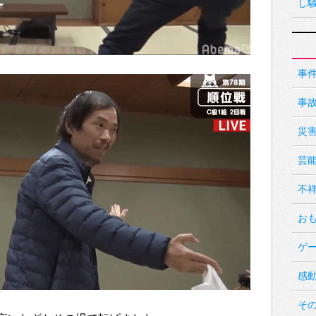
し
事
事
災
芸
不
お
ゲ
感
そ