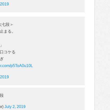
, 2019
太七段＞
止まる。
」
口コケる
ぎ
ter.com/p5ToA0u10L
, 2019
段
r)
July 2, 2019