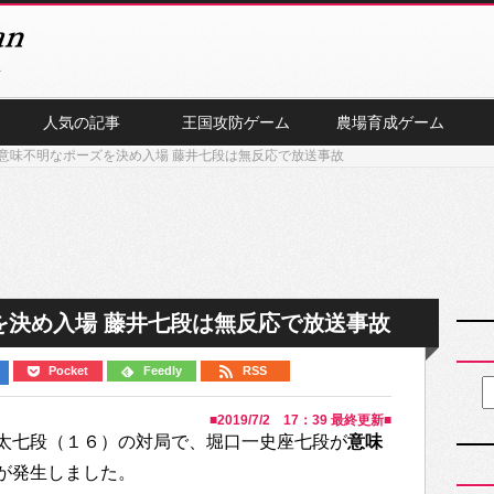
人気の記事
王国攻防ゲーム
農場育成ゲーム
意味不明なポーズを決め入場 藤井七段は無反応で放送事故
を決め入場 藤井七段は無反応で放送事故
Pocket
Feedly
RSS
■
2019/7/2 17：39
最終更新■
太七段（１６）の対局で、堀口一史座七段が
意味
が発生しました。