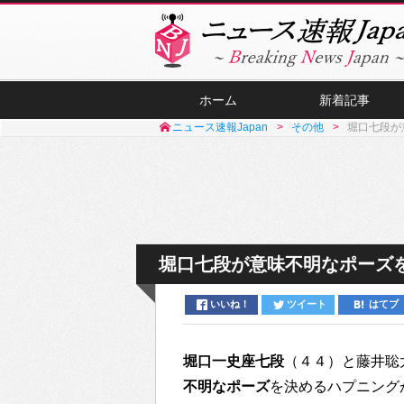
ホーム
新着記事
ニュース速報Japan
その他
堀口七段が
堀口七段が意味不明なポーズ
いいね！
ツイート
はてブ
堀口一史座七段
（４４）と藤井聡
不明なポーズ
を決めるハプニング