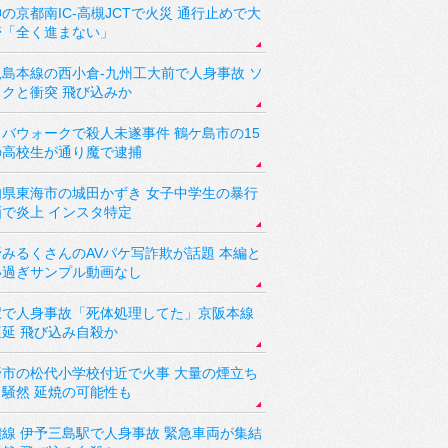
の京都南IC-高槻JCTで火災 通行止めで大
滞「全く進まない」
児島本線の西小倉-九州工大前で人身事故 ソ
ックと衝突 飛び込みか
バウォークで殺人未遂事件 鶴ケ島市の15
の高校生が通り魔で逮捕
知県東海市の城田かずき 女子中学生の暴行
画で炎上 インスタ特定
野みるくさんのAVパケ写詐欺が話題 本編と
い過ぎサンプル動画なし
駅で人身事故「死体処理してた」京阪本線
遅延 飛び込み自殺か
野市の松代小学校付近で火事 大量の煙立ち
り騒然 延焼の可能性も
讃線 伊予三島駅で人身事故 緊急車両が集結