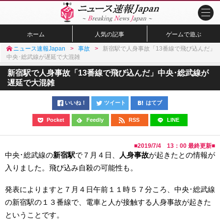
ホーム
人気の記事
ゲームで遊ぶ
ニュース速報Japan
事故
新宿駅で人身事故「13番線で飛び込んだ」
中央･総武線が遅延で大混雑
新宿駅で人身事故「13番線で飛び込んだ」中央･総武線が
遅延で大混雑
いいね！
ツイート
はてブ
Pocket
Feedly
RSS
LINE
■
2019/7/4 13：00
最終更新■
中央･総武線の
新宿駅
で７月４日、
人身事故
が起きたとの情報が
入りました。飛び込み自殺の可能性も。
発表によりますと７月４日午前１１時５７分ころ、中央･総武線
の新宿駅の１３番線で、電車と人が接触する人身事故が起きた
ということです。