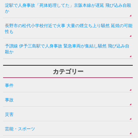
淀駅で人身事故「死体処理してた」京阪本線が遅延 飛び込み自殺
か
長野市の松代小学校付近で火事 大量の煙立ち上り騒然 延焼の可能
性も
予讃線 伊予三島駅で人身事故 緊急車両が集結し騒然 飛び込み自
殺か
カテゴリー
事件
事故
災害
芸能・スポーツ