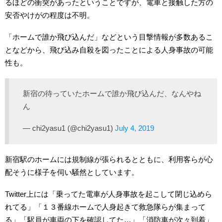
るほどの衝突があったということですが、電車と接触した方の
安否やけがの程度は不明。
「ホームで誰か飛び込んだ」などという目撃情報が多数あるこ
となどから、飛び込み自殺を図ったことによる人身事故の可能
性も。
新宿の待っていたホームで誰か飛び込んだ、なんやね
ん
— chi2yasu1 (@chi2yasu1)
July 4, 2019
新宿駅のホームには規制線が張られるとともに、利用客らが心
配そうに様子を伺い騒然としています。
Twitter上には「乗ってた電車が人身事故を起こして閉じ込めら
れてる」「１３番線ホームで人身起きて救急隊らが集まって
る」「駅員が車両の下を確認してた…」「消防車が次々到着」