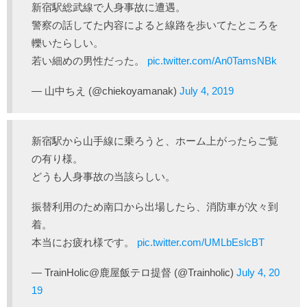
新宿駅総武線で人身事故に遭遇。
警察の話してた内容によると線路を歩いてたところを
轢いたらしい。
若い細めの男性だった。
pic.twitter.com/An0TamsNBk
— 山中ちえ (@chiekoyamanak)
July 4, 2019
新宿駅から山手線に乗ろうと、ホーム上がったらご覧
の有り様。
どうも人身事故の当該らしい。
振替利用のため南口から出場したら、消防車が次々到
着。
本当にお疲れ様です。
pic.twitter.com/UMLbEslcBT
— TrainHolic@鹿屋飯テロ提督 (@Trainholic)
July 4, 20
19