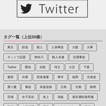
タグ一覧（上位50個）
東京
鉄道
殺人
人身事故
大阪
火事
ネットで話題
神奈川
殺人未遂
交通事故
Twitter
愛知
自殺
埼玉
火災
千葉
傷害
兵庫
死体遺棄
事件
福岡
北海道
通り魔
事故
高速道路
広島
京都
静岡
茨城
女子高生
炎上
強盗
過失運転致死傷