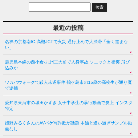
最近の投稿
名神の京都南IC-高槻JCTで火災 通行止めで大渋滞「全く進まな
い」
鹿児島本線の西小倉-九州工大前で人身事故 ソニックと衝突 飛び
込みか
ワカバウォークで殺人未遂事件 鶴ケ島市の15歳の高校生が通り魔
で逮捕
愛知県東海市の城田かずき 女子中学生の暴行動画で炎上 インスタ
特定
姫野みるくさんのAVパケ写詐欺が話題 本編と違い過ぎサンプル動
画なし