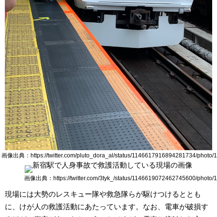
画像出典：https://twitter.com/pluto_dora_al/status/1146617916894281734/photo/1
画像出典：https://twitter.com/3tyk_/status/1146619072462745600/photo/1
現場には大勢のレスキュー隊や救急隊らが駆けつけるととも
に、けが人の救護活動にあたっています。なお、電車が破損す