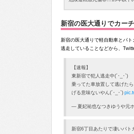
新宿の医大通りでカーチェ
新宿の医大通りで軽自動車とパト
逃走していることなどから、Twit
【速報】
東新宿で犯人逃走中(´･_･`)
乗ってた車放置して逃げたら
げる意味ないやん(´･_･`)
pic.
— 夏妃祐也なつきゆうや元ホスト (
新宿6丁目あたりで凄いパト