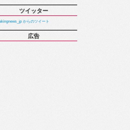
ツイッター
akingnews_jp からのツイート
広告