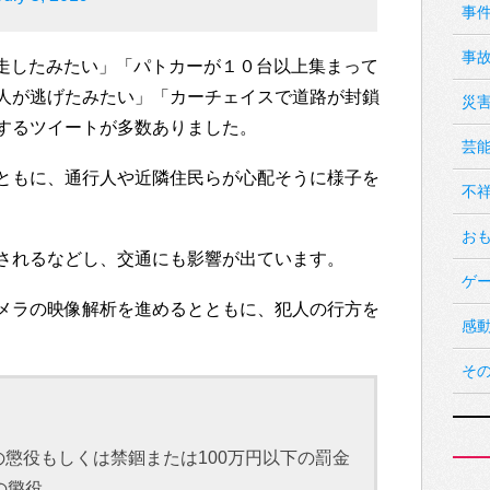
事
事
人が逃走したみたい」「パトカーが１０台以上集まって
人が逃げたみたい」「カーチェイスで道路が封鎖
災
するツイートが多数ありました。
芸
ともに、通行人や近隣住民らが心配そうに様子を
不
お
されるなどし、交通にも影響が出ています。
ゲ
メラの映像解析を進めるとともに、犯人の行方を
感
そ
懲役もしくは禁錮または100万円以下の罰金
の懲役