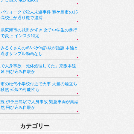
バウォークで殺人未遂事件 鶴ケ島市の15
の高校生が通り魔で逮捕
知県東海市の城田かずき 女子中学生の暴行
画で炎上 インスタ特定
野みるくさんのAVパケ写詐欺が話題 本編と
い過ぎサンプル動画なし
駅で人身事故「死体処理してた」京阪本線
遅延 飛び込み自殺か
野市の松代小学校付近で火事 大量の煙立ち
り騒然 延焼の可能性も
讃線 伊予三島駅で人身事故 緊急車両が集結
騒然 飛び込み自殺か
カテゴリー