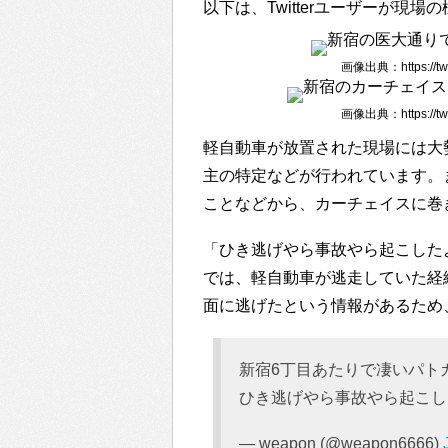
以下は、Twitterユーザーが現
画像出典：https://twit
画像出典：https://twit
軽自動車が放置された現場には大
主の特定などが行われています。
ことなどから、カーチェイスに巻
「ひき逃げやら事故やら起こした
では、軽自動車が逃走していた経
面に逃げたという情報があるため
新宿6丁目あたりで凄いパト
ひき逃げやら事故やら起こ
— weapon (@weapon6666)