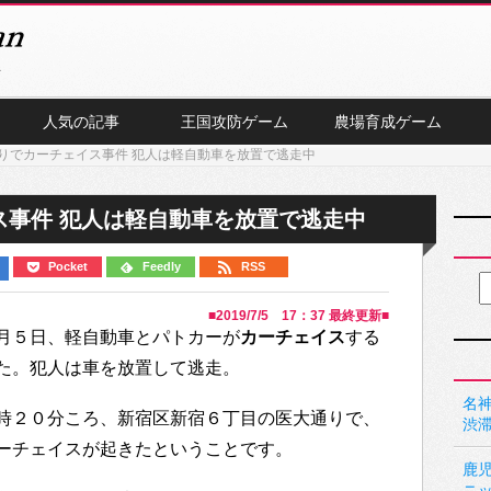
人気の記事
王国攻防ゲーム
農場育成ゲーム
りでカーチェイス事件 犯人は軽自動車を放置で逃走中
ス事件 犯人は軽自動車を放置で逃走中
Pocket
Feedly
RSS
■
2019/7/5 17：37
最終更新■
月５日、軽自動車とパトカーが
カーチェイス
する
た。犯人は車を放置して逃走。
名神
時２０分ころ、新宿区新宿６丁目の医大通りで、
渋
ーチェイスが起きたということです。
鹿
ニ