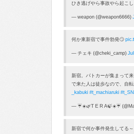
ひき逃げやら事故やら起こ
— weapon (@weapon6666)
何か東新宿で事件勃発🙄
pic
— チェキ (@cheki_camp)
Ju
新宿。パトカーが集まって来
で来た人は徒歩なので、自
_kabuki
#t_machiaruki
#t_S
— ☔️☀️🌿T E R A🍃☀️☔️ (@M
新宿で何か事件発生してる