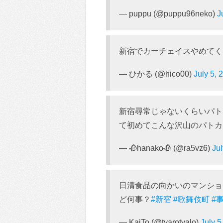
— puppu (@puppu96neko)
J
新宿でカーチェイスやめてく
— ひかる (@hico00)
July 5, 
新宿尋常じゃないくらいパト
て初めてこんな沢山のパトカ
— 🥀hanako🥀 (@ra5vz6)
Jul
日清食品の向かいのマンショ
ど何事？
#新宿
#歌舞伎町
#
— KaiTo (@tyarotyalo)
July 5