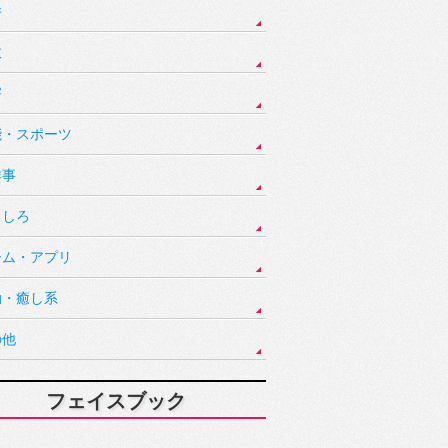
件
故
害
能・スポーツ
祥事
もしろ
ーム・アプリ
動・癒し系
の他
フェイスブック