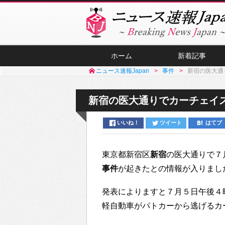
ホーム
新着記事
ニュース速報Japan
事件
新宿の医大通
新宿の医大通りでカーチェイ
いいね！
ツイート
はてブ
東京都新宿区
新宿
の医大通りで７
事件
が起きたとの情報が入りまし
発表によりますと７月５日午後４
軽自動車がパトカーから逃げるカ