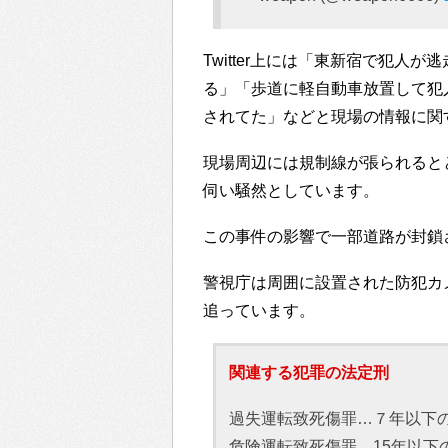
Twitter上には「東新宿で犯
る」「歩道に軽自動車放置して犯
されてた」などと現場の情報に関
現場周辺には規制線が張られると
伺い騒然としています。
この事件の影響で一部道路が封鎖
警視庁は周囲に設置された防犯カ
追っています。
関連する犯罪の法定刑
過失運転致死傷罪…７年以下の
危険運転致死傷罪…15年以下