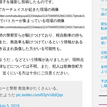
場の様子を撮影し投稿したものです。
ワカ
歳
ter.com/natsukiyuya0223/status/1147046955266134017/photo/1
愛
ter.com/natsukiyuya0223/status/1147046955266134017/photo/1
動
勢の警察官らが駆けつけており、軽自動車の持ち
姫
また、救急車も駆けつけているという情報がある
違
き込まれ負傷した方がいる可能性も。
淀
が
ようだ 」などという情報がありましたが、現時点
緯などについては不明。また、犯人は歌舞伎町方
長
上
、近くにいる方は十分にご注意ください。
予
し
カーと警察 救急車がたくさんいる。
したようだ
pic.twitter.com/83pVs8dQqx
July 5, 2019