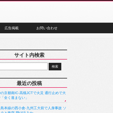
広告掲載
お問い合わせ
サイト内検索
最近の投稿
の京都南IC-高槻JCTで火災 通行止めで大
滞「全く進まない」
児島本線の西小倉-九州工大前で人身事故 ソ
ックと衝突 飛び込みか