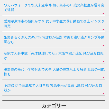
ワカバウォークで殺人未遂事件 鶴ケ島市の15歳の高校生が通り魔
で逮捕
愛知県東海市の城田かずき 女子中学生の暴行動画で炎上 インスタ
特定
姫野みるくさんのAVパケ写詐欺が話題 本編と違い過ぎサンプル動
画なし
淀駅で人身事故「死体処理してた」京阪本線が遅延 飛び込み自殺
か
長野市の松代小学校付近で火事 大量の煙立ち上り騒然 延焼の可能
性も
予讃線 伊予三島駅で人身事故 緊急車両が集結し騒然 飛び込み自
殺か
カテゴリー