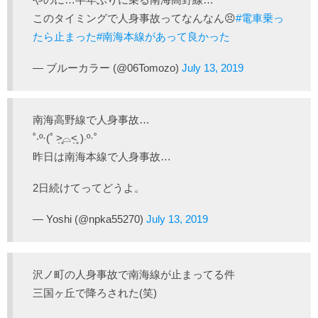
このタイミングで人身事故ってなんなん😣
#電車乗っ
たら止まった
#南海本線があって良かった
— ブルーカラー (@06Tomozo)
July 13, 2019
南海高野線で人身事故…
˚‧º·(˚ ˃̣̣̥⌓˂̣̣̥ )‧º·˚
昨日は南海本線で人身事故…
2日続けてってどうよ。
— Yoshi (@npka55270)
July 13, 2019
沢ノ町の人身事故で南海線が止まってる件
三国ヶ丘で降ろされた(笑)