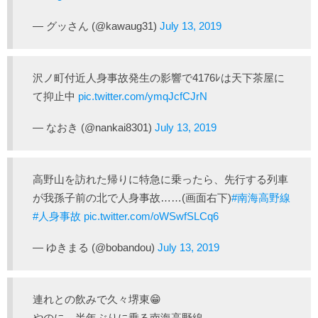
— グッさん (@kawaug31)
July 13, 2019
沢ノ町付近人身事故発生の影響で4176ﾚは天下茶屋に
て抑止中
pic.twitter.com/ymqJcfCJrN
— なおき (@nankai8301)
July 13, 2019
高野山を訪れた帰りに特急に乗ったら、先行する列車
が我孫子前の北で人身事故……(画面右下)
#南海高野線
#人身事故
pic.twitter.com/oWSwfSLCq6
— ゆきまる (@bobandou)
July 13, 2019
連れとの飲みで久々堺東😁
やのに…半年ぶりに乗る南海高野線…