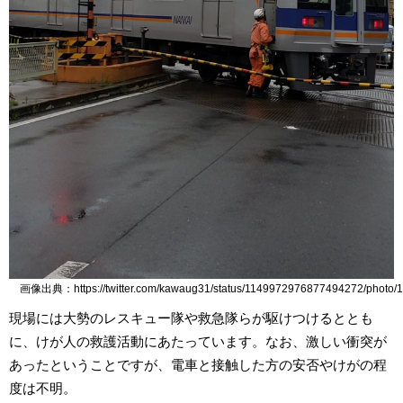
画像出典：https://twitter.com/kawaug31/status/1149972976877494272/photo/1
現場には大勢のレスキュー隊や救急隊らが駆けつけるととも
に、けが人の救護活動にあたっています。なお、激しい衝突が
あったということですが、電車と接触した方の安否やけがの程
度は不明。