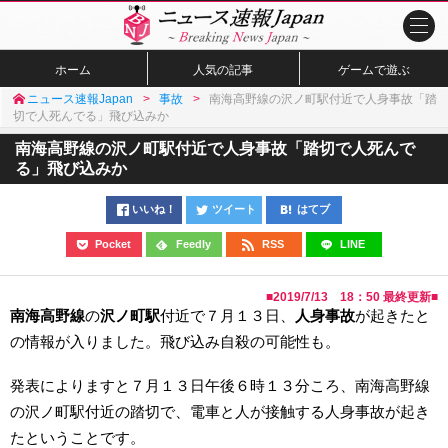
ホーム
人気の記事
ゲームで遊ぶ
ニュース速報Japan
事故
南海高野線の沢ノ町駅付近で人身事故「踏
切で人死んでる」飛び込みか
南海高野線の沢ノ町駅付近で人身事故「踏切で人死んで
る」飛び込みか
いいね！
ツイート
はてブ
Pocket
Feedly
RSS
LINE
■
2019/7/13 18：50
最終更新■
南海高野線
の
沢ノ町駅
付近で７月１３日、
人身事故
が起きたと
の情報が入りました。飛び込み自殺の可能性も。
発表によりますと７月１３日午後６時１３分ころ、南海高野線
の沢ノ町駅付近の踏切で、電車と人が接触する人身事故が起き
たということです。