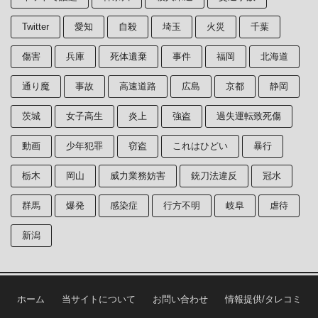
Twitter
愛知
自殺
埼玉
火災
千葉
傷害
兵庫
死体遺棄
事件
福岡
北海道
通り魔
事故
高速道路
広島
京都
静岡
茨城
女子高生
炎上
強盗
過失運転致死傷
動画
少年犯罪
窃盗
これはひどい
暴行
栃木
岡山
威力業務妨害
銃刀法違反
冠水
群馬
爆発
感染症
行方不明
岐阜
虐待
新潟
ホーム
当サイトについて
お問い合わせ
情報提供/タレコミ