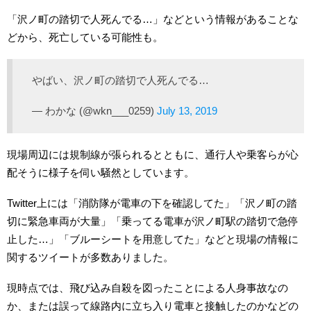
「沢ノ町の踏切で人死んでる…」などという情報があることな
どから、死亡している可能性も。
やばい、沢ノ町の踏切で人死んでる…
— わかな (@wkn___0259)
July 13, 2019
現場周辺には規制線が張られるとともに、通行人や乗客らが心
配そうに様子を伺い騒然としています。
Twitter上には「消防隊が電車の下を確認してた」「沢ノ町の踏
切に緊急車両が大量」「乗ってる電車が沢ノ町駅の踏切で急停
止した…」「ブルーシートを用意してた」などと現場の情報に
関するツイートが多数ありました。
現時点では、飛び込み自殺を図ったことによる人身事故なの
か、または誤って線路内に立ち入り電車と接触したのかなどの