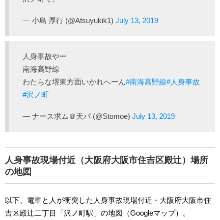
— 小島 厚行 (@Atsuyukik1)
July 13, 2019
人身事故やー
南海高野線
わたらな堺東方面いかれへーん
#南海高野線
#人身事故
#沢ノ町
— ナース求ム＠天パ (@Stomoe)
July 13, 2019
人身事故現場付近（大阪府大阪市住吉区殿辻）場所
の地図
以下、電車と人が衝突した人身事故現場付近・大阪府大阪市住
吉区殿辻二丁目「沢ノ町駅」の地図（Googleマップ）。