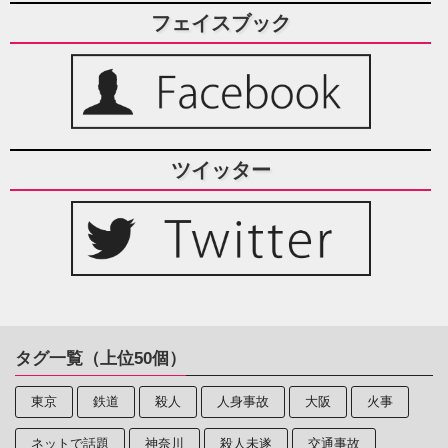
フェイスブック
ツイッター
タグ一覧（上位50個）
東京
鉄道
殺人
人身事故
大阪
火事
ネットで話題
神奈川
殺人未遂
交通事故