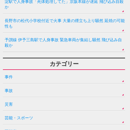
淀駅で人身事故「死体処理してた」京阪本線が遅延 飛び込み自殺
か
長野市の松代小学校付近で火事 大量の煙立ち上り騒然 延焼の可能
性も
予讃線 伊予三島駅で人身事故 緊急車両が集結し騒然 飛び込み自
殺か
カテゴリー
事件
事故
災害
芸能・スポーツ