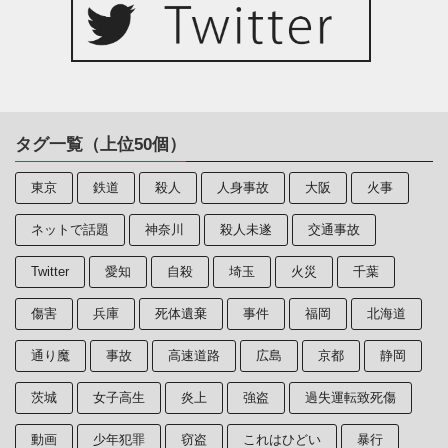
タグ一覧（上位50個）
東京
鉄道
殺人
人身事故
大阪
火事
ネットで話題
神奈川
殺人未遂
交通事故
Twitter
愛知
自殺
埼玉
火災
千葉
傷害
兵庫
死体遺棄
事件
福岡
北海道
通り魔
事故
高速道路
広島
京都
静岡
茨城
女子高生
炎上
強盗
過失運転致死傷
動画
少年犯罪
窃盗
これはひどい
暴行