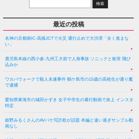
最近の投稿
名神の京都南IC-高槻JCTで火災 通行止めで大渋滞「全く進まな
い」
鹿児島本線の西小倉-九州工大前で人身事故 ソニックと衝突 飛び
込みか
ワカバウォークで殺人未遂事件 鶴ケ島市の15歳の高校生が通り魔
で逮捕
愛知県東海市の城田かずき 女子中学生の暴行動画で炎上 インスタ
特定
姫野みるくさんのAVパケ写詐欺が話題 本編と違い過ぎサンプル動
画なし