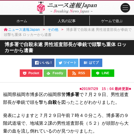
ホーム
人気の記事
ゲームで遊ぶ
ニュース速報Japan
その他
博多署で自殺未遂 男性巡査部長が拳銃で
頭撃ち重体 ロッカーから遺書
博多署で自殺未遂 男性巡査部長が拳銃で頭撃ち重体 ロッ
カーから遺書
いいね！
ツイート
はてブ
Pocket
Feedly
RSS
LINE
■
2019/7/29 15：04
最終更新■
福岡県福岡市博多区の福岡県警
博多署
で７月２９日、男性巡査
部長が拳銃で頭を撃ち
自殺
を図ったことがわかりました。
発表によりますと７月２９日午前７時４０分ころ、博多署の９
階武道場で、地域第２課の男性巡査部長（５２）が頭部から大
量の血を流し倒れているのが見つかりました。