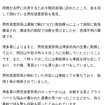
同僚が点呼に出席するため９階武道場に訪れたところ、血を流
して倒れている男性巡査部長を発見。
男性巡査部長は通報で駆けつけた救急隊らによって病院に救急
搬送され、搬送先の病院で治療を受けましたが、意識不明の重
体です。
博多署によりますと、男性巡査部長は博多区内の交番に勤務し
ており、同日は午前６時４５分ころに出勤していたということ
です。また、７時１０分ころには拳銃庫から拳銃を持ち出して
おり、その後、署員といつも通りあいさつをしていました。
男性巡査部長が倒れていた付近には拳銃１丁が落ちており、銃
弾１発が発射されていました。
博多署の男性巡査部長のロッカーからは、自殺する旨とプライ
ベートな悩みが書かれた遺書が見つかったことなどから、自ら
拳銃で頭を撃ち自殺を図ったとみられています。