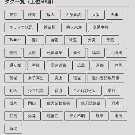
タグ一覧（上位50個）
東京
鉄道
殺人
人身事故
大阪
火事
ネットで話題
神奈川
殺人未遂
交通事故
Twitter
愛知
自殺
埼玉
火災
千葉
傷害
兵庫
死体遺棄
事件
福岡
北海道
通り魔
事故
高速道路
広島
京都
静岡
茨城
女子高生
炎上
強盗
過失運転致死傷
動画
少年犯罪
窃盗
これはひどい
暴行
栃木
岡山
威力業務妨害
銃刀法違反
冠水
群馬
爆発
感染症
行方不明
岐阜
虐待
新潟