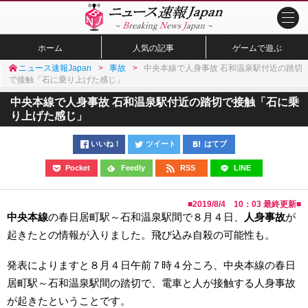
ホーム
人気の記事
ゲームで遊ぶ
ニュース速報Japan
事故
中央本線で人身事故 石和温泉駅付近の踏切
で接触「石に乗り上げた感じ」
中央本線で人身事故 石和温泉駅付近の踏切で接触「石に乗
り上げた感じ」
いいね！
ツイート
はてブ
Pocket
Feedly
RSS
LINE
■
2019/8/4 10：03
最終更新■
中央本線
の春日居町駅～石和温泉駅間で８月４日、
人身事故
が
起きたとの情報が入りました。飛び込み自殺の可能性も。
発表によりますと８月４日午前７時４分ころ、中央本線の春日
居町駅～石和温泉駅間の踏切で、電車と人が接触する人身事故
が起きたということです。