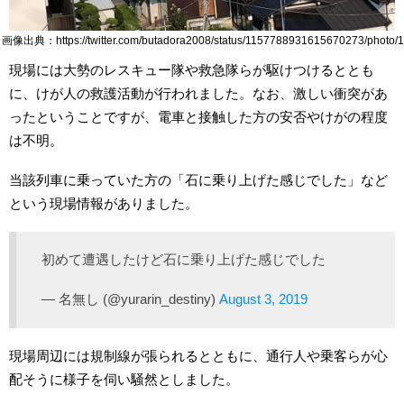
画像出典：https://twitter.com/butadora2008/status/1157788931615670273/photo/1
現場には大勢のレスキュー隊や救急隊らが駆けつけるととも
に、けが人の救護活動が行われました。なお、激しい衝突があ
ったということですが、電車と接触した方の安否やけがの程度
は不明。
当該列車に乗っていた方の「石に乗り上げた感じでした」など
という現場情報がありました。
初めて遭遇したけど石に乗り上げた感じでした
— 名無し (@yurarin_destiny)
August 3, 2019
現場周辺には規制線が張られるとともに、通行人や乗客らが心
配そうに様子を伺い騒然としました。