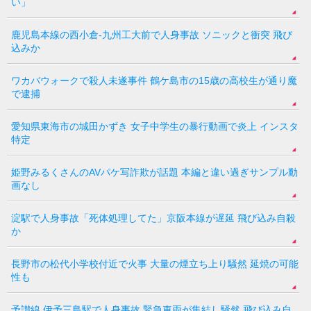
い」
鹿児島本線の西小倉-九州工大前で人身事故 ソニックと衝突 飛び
込みか
ワカバウォークで殺人未遂事件 鶴ケ島市の15歳の高校生が通り魔
で逮捕
愛知県東海市の城田かずき 女子中学生の暴行動画で炎上 インスタ
特定
姫野みるくさんのAVパケ写詐欺が話題 本編と違い過ぎサンプル動
画なし
淀駅で人身事故「死体処理してた」京阪本線が遅延 飛び込み自殺
か
長野市の松代小学校付近で火事 大量の煙立ち上り騒然 延焼の可能
性も
予讃線 伊予三島駅で人身事故 緊急車両が集結し騒然 飛び込み自