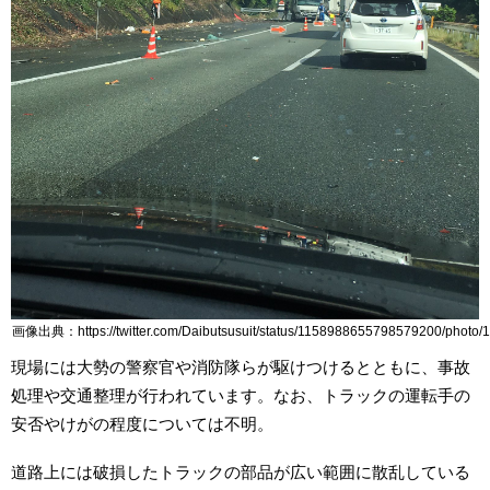
画像出典：https://twitter.com/Daibutsusuit/status/1158988655798579200/photo/1
現場には大勢の警察官や消防隊らが駆けつけるとともに、事故
処理や交通整理が行われています。なお、トラックの運転手の
安否やけがの程度については不明。
道路上には破損したトラックの部品が広い範囲に散乱している