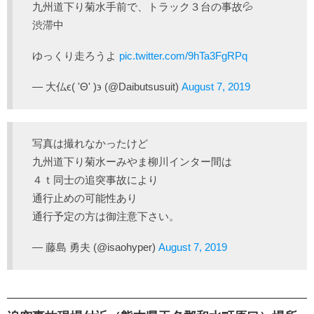
九州道下り菊水手前で、トラック３台の事故💦
渋滞中
ゆっくり走ろうよ
pic.twitter.com/9hTa3FgRPq
— 大仏ϵ( 'Θ' )϶ (@Daibutsusuit)
August 7, 2019
写真は撮れなかったけど
九州道下り菊水ーみやま柳川インター間は
４ｔ同士の追突事故により
通行止めの可能性あり
通行予定の方は御注意下さい。
— 藤島 勇夫 (@isaohyper)
August 7, 2019