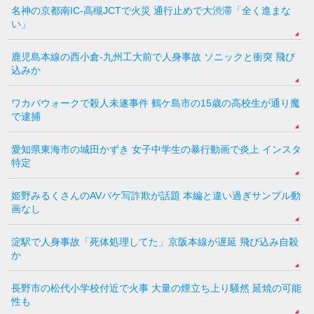
名神の京都南IC-高槻JCTで火災 通行止めで大渋滞「全く進まな
い」
鹿児島本線の西小倉-九州工大前で人身事故 ソニックと衝突 飛び
込みか
ワカバウォークで殺人未遂事件 鶴ケ島市の15歳の高校生が通り魔
で逮捕
愛知県東海市の城田かずき 女子中学生の暴行動画で炎上 インスタ
特定
姫野みるくさんのAVパケ写詐欺が話題 本編と違い過ぎサンプル動
画なし
淀駅で人身事故「死体処理してた」京阪本線が遅延 飛び込み自殺
か
長野市の松代小学校付近で火事 大量の煙立ち上り騒然 延焼の可能
性も