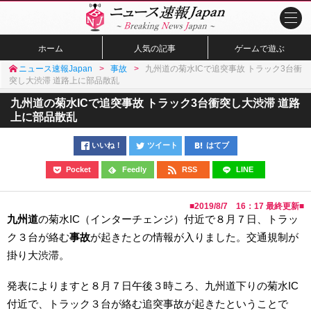
ホーム
人気の記事
ゲームで遊ぶ
ニュース速報Japan
事故
九州道の菊水ICで追突事故 トラック3台衝
突し大渋滞 道路上に部品散乱
九州道の菊水ICで追突事故 トラック3台衝突し大渋滞 道路
上に部品散乱
いいね！
ツイート
はてブ
Pocket
Feedly
RSS
LINE
■
2019/8/7 16：17
最終更新■
九州道
の菊水IC（インターチェンジ）付近で８月７日、トラッ
ク３台が絡む
事故
が起きたとの情報が入りました。交通規制が
掛り大渋滞。
発表によりますと８月７日午後３時ころ、九州道下りの菊水IC
付近で、トラック３台が絡む追突事故が起きたということで