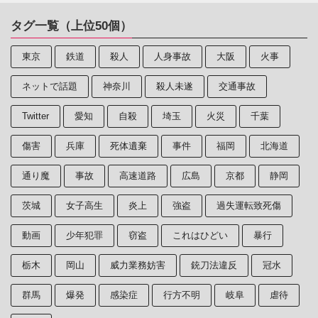
タグ一覧（上位50個）
東京
鉄道
殺人
人身事故
大阪
火事
ネットで話題
神奈川
殺人未遂
交通事故
Twitter
愛知
自殺
埼玉
火災
千葉
傷害
兵庫
死体遺棄
事件
福岡
北海道
通り魔
事故
高速道路
広島
京都
静岡
茨城
女子高生
炎上
強盗
過失運転致死傷
動画
少年犯罪
窃盗
これはひどい
暴行
栃木
岡山
威力業務妨害
銃刀法違反
冠水
群馬
爆発
感染症
行方不明
岐阜
虐待