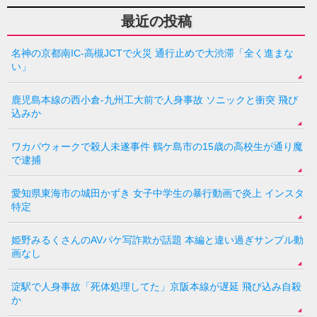
最近の投稿
名神の京都南IC-高槻JCTで火災 通行止めで大渋滞「全く進まな
い」
鹿児島本線の西小倉-九州工大前で人身事故 ソニックと衝突 飛び
込みか
ワカバウォークで殺人未遂事件 鶴ケ島市の15歳の高校生が通り魔
で逮捕
愛知県東海市の城田かずき 女子中学生の暴行動画で炎上 インスタ
特定
姫野みるくさんのAVパケ写詐欺が話題 本編と違い過ぎサンプル動
画なし
淀駅で人身事故「死体処理してた」京阪本線が遅延 飛び込み自殺
か