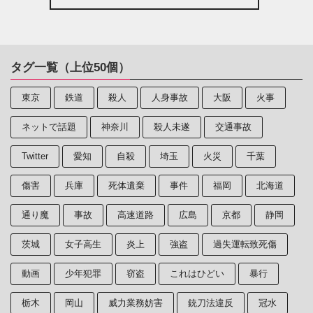
タグ一覧（上位50個）
東京
鉄道
殺人
人身事故
大阪
火事
ネットで話題
神奈川
殺人未遂
交通事故
Twitter
愛知
自殺
埼玉
火災
千葉
傷害
兵庫
死体遺棄
事件
福岡
北海道
通り魔
事故
高速道路
広島
京都
静岡
茨城
女子高生
炎上
強盗
過失運転致死傷
動画
少年犯罪
窃盗
これはひどい
暴行
栃木
岡山
威力業務妨害
銃刀法違反
冠水