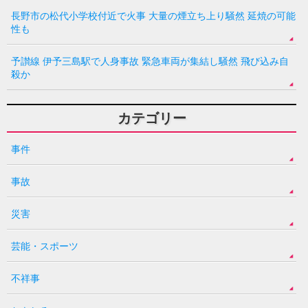
長野市の松代小学校付近で火事 大量の煙立ち上り騒然 延焼の可能
性も
予讃線 伊予三島駅で人身事故 緊急車両が集結し騒然 飛び込み自
殺か
カテゴリー
事件
事故
災害
芸能・スポーツ
不祥事