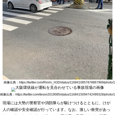
画像出典：https://twitter.com/Rinrin_H3D/status/1168410857878867969/photo/1
画像出典：https://twitter.com/teson2019085/status/1168415094742499328/photo/1
現場には大勢の警察官や消防隊らが駆けつけるとともに、けが
人の確認や安全確認が行っています。なお、激しい衝突があっ