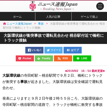
ホーム
人気の記事
ゲームで遊ぶ
ニュース速報Japan
事故
大阪環状線が衝突事故で運転見合わせ 桃谷
駅付近で橋桁にトラック接触
大阪環状線が衝突事故で運転見合わせ 桃谷駅付近で橋桁に
トラック接触
いいね！
ツイート
はてブ
Pocket
Feedly
RSS
LINE
■
2019/9/2 16：54
最終更新■
大阪環状線
の寺田町駅～桃谷駅間で９月２日、橋桁にトラック
が衝突する
事故
が起きました。大阪環状線は安全確認で運転見
合わせ。
発表によりますと９月２日午後２時５５分ころ、大阪環状線の
寺田町駅～桃谷駅間の道路で、トラックが橋桁に衝突する事故