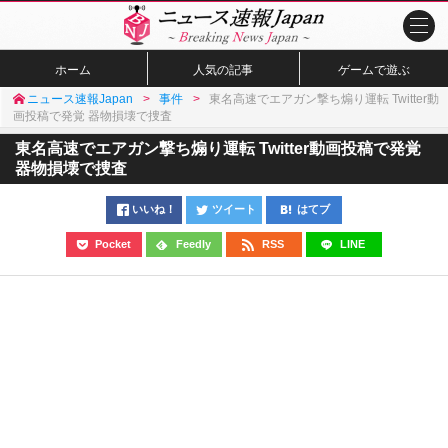
ホーム
人気の記事
ゲームで遊ぶ
ニュース速報Japan
事件
東名高速でエアガン撃ち煽り運転 Twitter動
画投稿で発覚 器物損壊で捜査
東名高速でエアガン撃ち煽り運転 Twitter動画投稿で発覚
器物損壊で捜査
いいね！
ツイート
はてブ
Pocket
Feedly
RSS
LINE