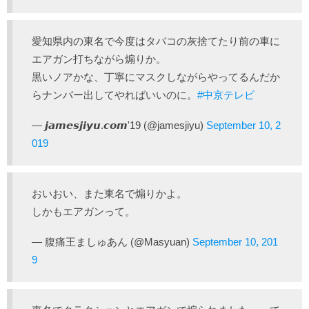
愛知県内の東名で今度はタバコの灰捨てたり前の車に
エアガン打ちながら煽りか。
黒いノアかな、丁寧にマスクしながらやってるんだか
らナンバー出してやればいいのに。
#中京テレビ
— 𝙟𝙖𝙢𝙚𝙨𝙟𝙞𝙮𝙪.𝙘𝙤𝙢'19 (@jamesjiyu)
September 10, 2
019
おいおい、また東名で煽りかよ。
しかもエアガンって。
— 腹痛王ましゅあん (@Masyuan)
September 10, 201
9