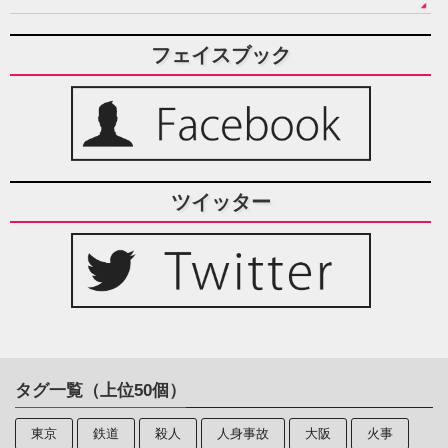
フェイスブック
ツイッター
タグ一覧（上位50個）
東京
鉄道
殺人
人身事故
大阪
火事