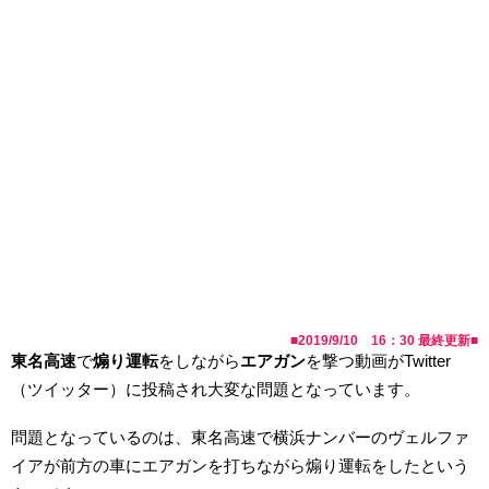
■
2019/9/10 16：30
最終更新■
東名高速
で
煽り運転
をしながら
エアガン
を撃つ動画がTwitter
（ツイッター）に投稿され大変な問題となっています。
問題となっているのは、東名高速で横浜ナンバーのヴェルファ
イアが前方の車にエアガンを打ちながら煽り運転をしたという