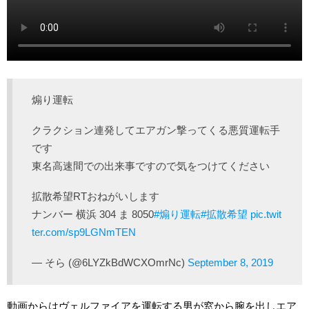
煽り運転
クラクション連発してエアガン撃ってくる悪質運転手
です
東名高速間での出来事ですので気をつけてください
拡散希望RTおねがいします
ナンバー 横浜 304 ま 8050
#煽り運転
#拡散希望
pic.twit
ter.com/sp9LGNmTEN
— そら (@6LYZkBdWCXOmrNc)
September 8, 2019
動画からはヴェルファイアを運転する男が窓から腕を出しエア