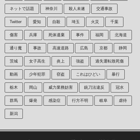
ネットで話題
神奈川
殺人未遂
交通事故
Twitter
愛知
自殺
埼玉
火災
千葉
傷害
兵庫
死体遺棄
事件
福岡
北海道
通り魔
事故
高速道路
広島
京都
静岡
茨城
女子高生
炎上
強盗
過失運転致死傷
動画
少年犯罪
窃盗
これはひどい
暴行
栃木
岡山
威力業務妨害
銃刀法違反
冠水
群馬
爆発
感染症
行方不明
岐阜
虐待
新潟