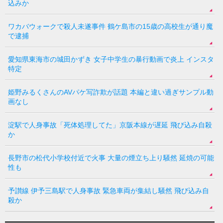
込みか
ワカバウォークで殺人未遂事件 鶴ケ島市の15歳の高校生が通り魔
で逮捕
愛知県東海市の城田かずき 女子中学生の暴行動画で炎上 インスタ
特定
姫野みるくさんのAVパケ写詐欺が話題 本編と違い過ぎサンプル動
画なし
淀駅で人身事故「死体処理してた」京阪本線が遅延 飛び込み自殺
か
長野市の松代小学校付近で火事 大量の煙立ち上り騒然 延焼の可能
性も
予讃線 伊予三島駅で人身事故 緊急車両が集結し騒然 飛び込み自
殺か