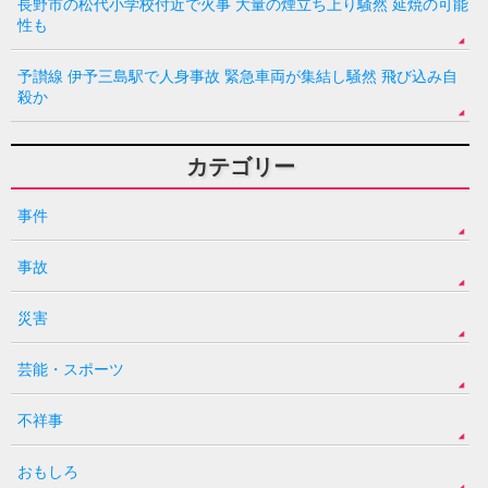
長野市の松代小学校付近で火事 大量の煙立ち上り騒然 延焼の可能
性も
予讃線 伊予三島駅で人身事故 緊急車両が集結し騒然 飛び込み自
殺か
カテゴリー
事件
事故
災害
芸能・スポーツ
不祥事
おもしろ