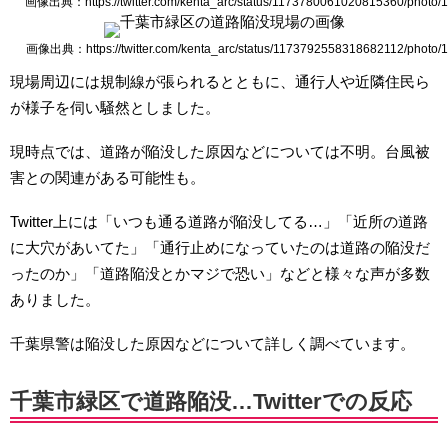
画像出典：https://twitter.com/kenta_arc/status/1173780061020815360/photo/1
画像出典：https://twitter.com/kenta_arc/status/1173792558318682112/photo/1
現場周辺には規制線が張られるとともに、通行人や近隣住民ら
が様子を伺い騒然としました。
現時点では、道路が陥没した原因などについては不明。台風被
害との関連がある可能性も。
Twitter上には「いつも通る道路が陥没してる…」「近所の道路
に大穴があいてた」「通行止めになっていたのは道路の陥没だ
ったのか」「道路陥没とかマジで恐い」などと様々な声が多数
ありました。
千葉県警は陥没した原因などについて詳しく調べています。
千葉市緑区で道路陥没…Twitterでの反応