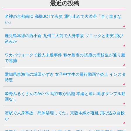
最近の投稿
名神の京都南IC-高槻JCTで火災 通行止めで大渋滞「全く進まな
い」
鹿児島本線の西小倉-九州工大前で人身事故 ソニックと衝突 飛び
込みか
ワカバウォークで殺人未遂事件 鶴ケ島市の15歳の高校生が通り魔
で逮捕
愛知県東海市の城田かずき 女子中学生の暴行動画で炎上 インスタ
特定
姫野みるくさんのAVパケ写詐欺が話題 本編と違い過ぎサンプル動
画なし
淀駅で人身事故「死体処理してた」京阪本線が遅延 飛び込み自殺
か