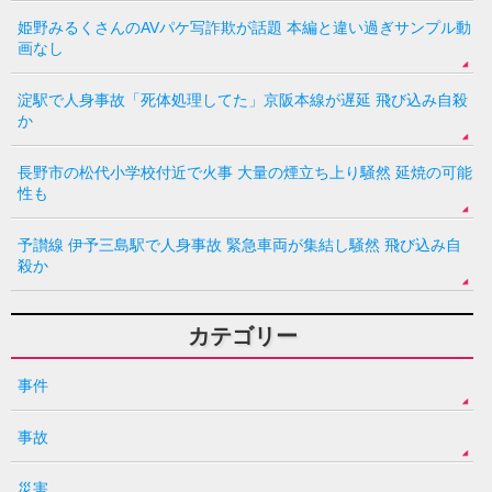
姫野みるくさんのAVパケ写詐欺が話題 本編と違い過ぎサンプル動
画なし
淀駅で人身事故「死体処理してた」京阪本線が遅延 飛び込み自殺
か
長野市の松代小学校付近で火事 大量の煙立ち上り騒然 延焼の可能
性も
予讃線 伊予三島駅で人身事故 緊急車両が集結し騒然 飛び込み自
殺か
カテゴリー
事件
事故
災害