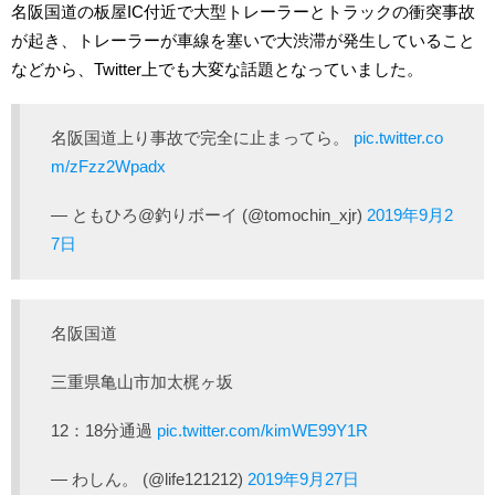
名阪国道の板屋IC付近で大型トレーラーとトラックの衝突事故
が起き、トレーラーが車線を塞いで大渋滞が発生していること
などから、Twitter上でも大変な話題となっていました。
名阪国道上り事故で完全に止まってら。
pic.twitter.co
m/zFzz2Wpadx
— ともひろ@釣りボーイ (@tomochin_xjr)
2019年9月2
7日
名阪国道
三重県亀山市加太梶ヶ坂
12：18分通過
pic.twitter.com/kimWE99Y1R
— わしん。 (@life121212)
2019年9月27日