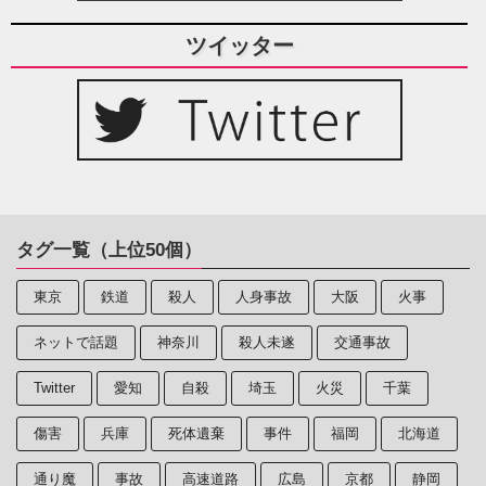
ツイッター
タグ一覧（上位50個）
東京
鉄道
殺人
人身事故
大阪
火事
ネットで話題
神奈川
殺人未遂
交通事故
Twitter
愛知
自殺
埼玉
火災
千葉
傷害
兵庫
死体遺棄
事件
福岡
北海道
通り魔
事故
高速道路
広島
京都
静岡