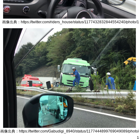
画像出典：https://twitter.com/riders_house/status/1177432832844554240/photo/1
画像出典：https://twitter.com/Gabudigi_8940/status/1177444899769049089/photo/
1