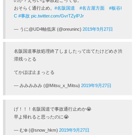
のか？えらいな事故起こってる。
おそらく通行止め。
#名阪国道
#名古屋方面
#板谷I
C
#事故
pic.twitter.com/GvrTZylPJr
— うに@UD4軸低床 (@oreuninc)
2019年9月27日
名阪国道事故処理終了しましたって出てたけどめさ渋
滞残っとる
てかほぼ止まっとる
— みみみみみ (@Mitsu_x_Mitsu)
2019年9月27日
げ！！！名阪国道で事故通行止めか😭
早よ帰れると思ったのに😭
— む❄️ (@snow_hkm)
2019年9月27日