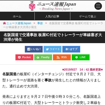
ホーム
人気の記事
ゲームで遊ぶ
ニュース速報Japan
事故
名阪国道で交通事故 板屋IC付近でトレーラ
ーが車線塞ぎ大渋滞が発生
名阪国道で交通事故 板屋IC付近でトレーラーが車線塞ぎ大
渋滞が発生
いいね！
ツイート
はてブ
Pocket
Feedly
RSS
LINE
■
2019/9/27 14：42
最終更新■
名阪国道
の板屋IC（インターチェンジ）付近で９月２７日、大
型トレーラーが道路を塞ぐ
事故
が発生したとの情報が入りまし
た。通行止めで大渋滞。
発表によりますと９月２７日午後０時３０分ころ、名阪国道上
りの板屋IC付近で、大型トレーラーとトラック衝突し２車線を