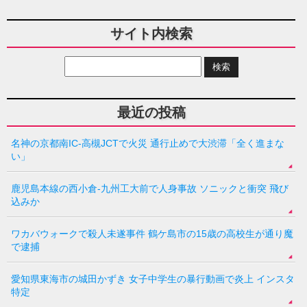
サイト内検索
最近の投稿
名神の京都南IC-高槻JCTで火災 通行止めで大渋滞「全く進まな
い」
鹿児島本線の西小倉-九州工大前で人身事故 ソニックと衝突 飛び
込みか
ワカバウォークで殺人未遂事件 鶴ケ島市の15歳の高校生が通り魔
で逮捕
愛知県東海市の城田かずき 女子中学生の暴行動画で炎上 インスタ
特定