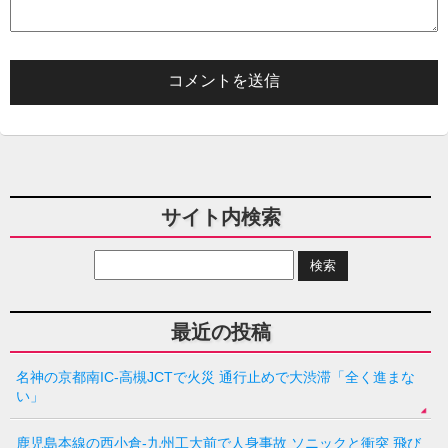
サイト内検索
最近の投稿
名神の京都南IC-高槻JCTで火災 通行止めで大渋滞「全く進まな
い」
鹿児島本線の西小倉-九州工大前で人身事故 ソニックと衝突 飛び