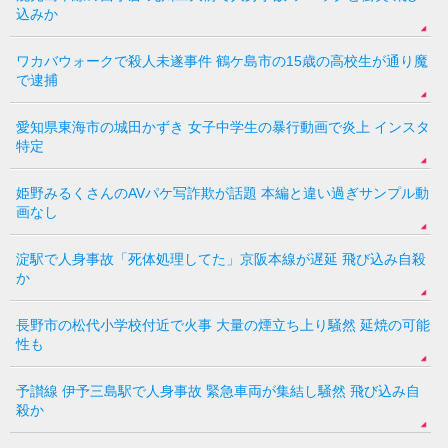
込みか
ワカバウォークで殺人未遂事件 鶴ケ島市の15歳の高校生が通り魔
で逮捕
愛知県東海市の城田かずき 女子中学生の暴行動画で炎上 インスタ
特定
姫野みるくさんのAVパケ写詐欺が話題 本編と違い過ぎサンプル動
画なし
淀駅で人身事故「死体処理してた」京阪本線が遅延 飛び込み自殺
か
長野市の松代小学校付近で火事 大量の煙立ち上り騒然 延焼の可能
性も
予讃線 伊予三島駅で人身事故 緊急車両が集結し騒然 飛び込み自
殺か