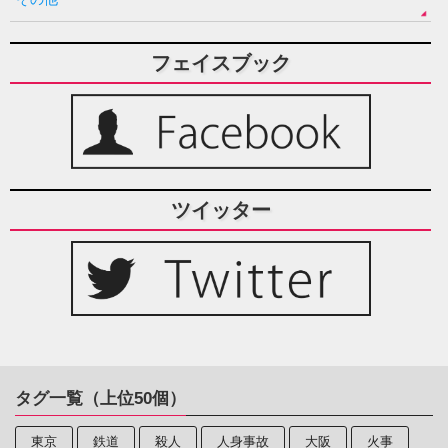
フェイスブック
ツイッター
タグ一覧（上位50個）
東京
鉄道
殺人
人身事故
大阪
火事