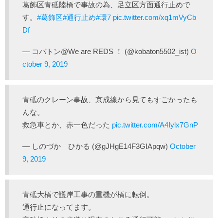
葛飾区青砥陸橋で事故の為、足立区方面通行止めで
す。
#葛飾区
#通行止め
#環7
pic.twitter.com/xq1mVyCb
Df
— コバトン@We are REDS ！ (@kobaton5502_ist)
O
ctober 9, 2019
青砥のクレーン事故、京成線から見てもすごかったも
んな。
救急車とか、赤一色だった
pic.twitter.com/A4Iylx7GnP
— しのづか ひかる (@gJHgE14F3GIApqw)
October
9, 2019
青砥大橋で護岸工事の重機が橋に転倒。
通行止になってます。