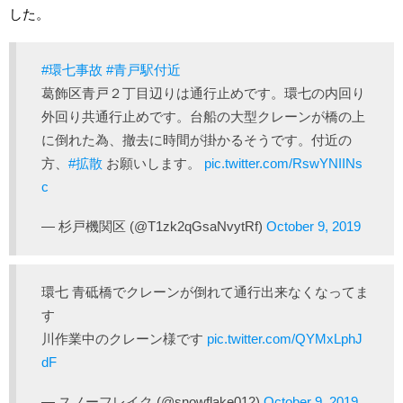
した。
#環七事故
#青戸駅付近
葛飾区青戸２丁目辺りは通行止めです。環七の内回り
外回り共通行止めです。台船の大型クレーンが橋の上
に倒れた為、撤去に時間が掛かるそうです。付近の
方、
#拡散
お願いします。
pic.twitter.com/RswYNIINs
c
— 杉戸機関区 (@T1zk2qGsaNvytRf)
October 9, 2019
環七 青砥橋でクレーンが倒れて通行出来なくなってま
す
川作業中のクレーン様です
pic.twitter.com/QYMxLphJ
dF
— スノーフレイク (@snowflake012)
October 9, 2019