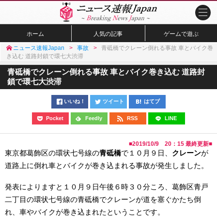
ホーム
人気の記事
ゲームで遊ぶ
ニュース速報Japan
事故
青砥橋でクレーン倒れる事故 車とバイク巻
き込む 道路封鎖で環七大渋滞
青砥橋でクレーン倒れる事故 車とバイク巻き込む 道路封
鎖で環七大渋滞
いいね！
ツイート
はてブ
Pocket
Feedly
RSS
LINE
■
2019/10/9 20：15
最終更新■
東京都葛飾区の環状七号線の
青砥橋
で１０月９日、
クレーン
が
道路上に倒れ車とバイクが巻き込まれる事故が発生しました。
発表によりますと１０月９日午後６時３０分ころ、葛飾区青戸
二丁目の環状七号線の青砥橋でクレーンが道を塞ぐかたち倒
れ、車やバイクが巻き込まれたということです。