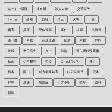
ネットで話題
神奈川
殺人未遂
交通事故
Twitter
愛知
自殺
埼玉
火災
千葉
傷害
兵庫
死体遺棄
事件
福岡
北海道
通り魔
事故
高速道路
広島
京都
静岡
茨城
女子高生
炎上
強盗
過失運転致死傷
動画
少年犯罪
窃盗
これはひどい
暴行
栃木
岡山
威力業務妨害
銃刀法違反
冠水
群馬
爆発
感染症
行方不明
岐阜
虐待
新潟