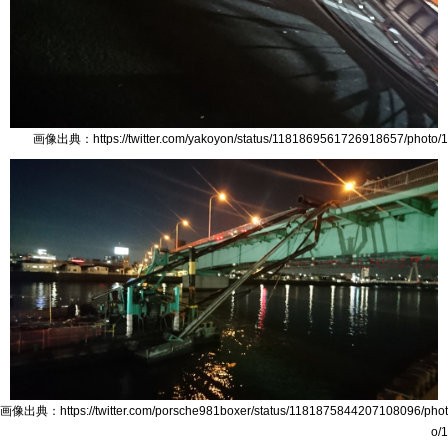
画像出典：https://twitter.com/yakoyon/status/1181869561726918657/photo/1
画像出典：https://twitter.com/porsche981boxer/status/1181875844207108096/phot
o/1