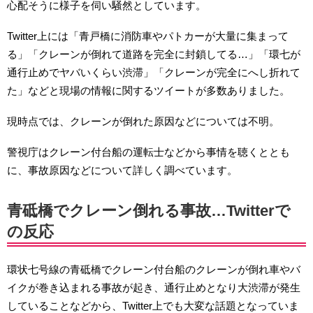
心配そうに様子を伺い騒然としています。
Twitter上には「青戸橋に消防車やパトカーが大量に集まって
る」「クレーンが倒れて道路を完全に封鎖してる…」「環七が
通行止めでヤバいくらい渋滞」「クレーンが完全にへし折れて
た」などと現場の情報に関するツイートが多数ありました。
現時点では、クレーンが倒れた原因などについては不明。
警視庁はクレーン付台船の運転士などから事情を聴くととも
に、事故原因などについて詳しく調べています。
青砥橋でクレーン倒れる事故…Twitterで
の反応
環状七号線の青砥橋でクレーン付台船のクレーンが倒れ車やバ
イクが巻き込まれる事故が起き、通行止めとなり大渋滞が発生
していることなどから、Twitter上でも大変な話題となっていま