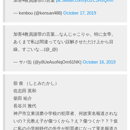
加害4教員謝罪の言葉
pic.twitter.com/yOzC1RsQmn
— kenbou (@kensan488)
October 17, 2019
加害4教員謝罪の言葉…なんじゃこりゃ。特に女帝。
あくまで私は間違ってない誤解させただけ上から目
線。すごいな…(@_@)
— サバ缶 (@y8UeAsoNqOm61NK)
October 16, 2019
蔀 俊 （しとみたかし）
佐志田 英和
柴田 祐介
長谷川 雅代
神戸市立東須磨小学校の犯罪者、何故実名報道されな
いの？元教え子が傷つくから？え？傷つくか？？？仮
に私の小学校時代の先生が犯罪者になって実名報道さ