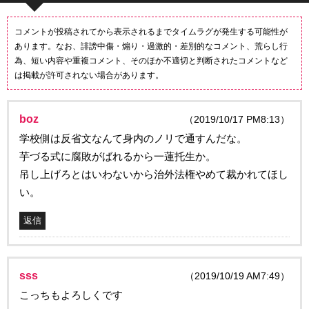
コメントが投稿されてから表示されるまでタイムラグが発生する可能性が
あります。なお、誹謗中傷・煽り・過激的・差別的なコメント、荒らし行
為、短い内容や重複コメント、そのほか不適切と判断されたコメントなど
は掲載が許可されない場合があります。
boz
（2019/10/17 PM8:13）
学校側は反省文なんて身内のノリで通すんだな。
芋づる式に腐敗がばれるから一蓮托生か。
吊し上げろとはいわないから治外法権やめて裁かれてほし
い。
返信
sss
（2019/10/19 AM7:49）
こっちもよろしくです