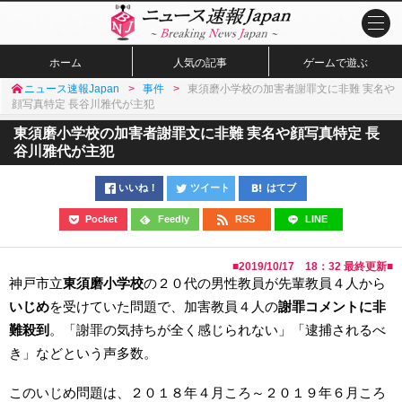
ホーム
人気の記事
ゲームで遊ぶ
ニュース速報Japan
事件
東須磨小学校の加害者謝罪文に非難 実名や
顔写真特定 長谷川雅代が主犯
東須磨小学校の加害者謝罪文に非難 実名や顔写真特定 長
谷川雅代が主犯
いいね！
ツイート
はてブ
Pocket
Feedly
RSS
LINE
■
2019/10/17 18：32
最終更新■
神戸市立
東須磨小学校
の２０代の男性教員が先輩教員４人から
いじめ
を受けていた問題で、加害教員４人の
謝罪コメントに非
難殺到
。「謝罪の気持ちが全く感じられない」「逮捕されるべ
き」などという声多数。
このいじめ問題は、２０１８年４月ころ～２０１９年６月ころ