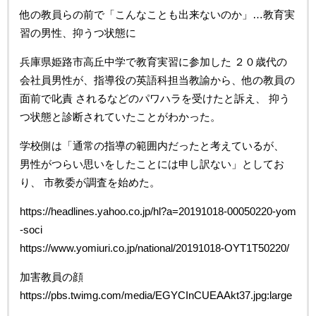
他の教員らの前で「こんなことも出来ないのか」…教育実
習の男性、抑うつ状態に
兵庫県姫路市高丘中学で教育実習に参加した ２０歳代の
会社員男性が、指導役の英語科担当教諭から、他の教員の
面前で叱責 されるなどのパワハラを受けたと訴え、 抑う
つ状態と診断されていたことがわかった。
学校側は「通常の指導の範囲内だったと考えているが、
男性がつらい思いをしたことには申し訳ない」としてお
り、 市教委が調査を始めた。
https://headlines.yahoo.co.jp/hl?a=20191018-00050220-yom
-soci
https://www.yomiuri.co.jp/national/20191018-OYT1T50220/
加害教員の顔
https://pbs.twimg.com/media/EGYCInCUEAAkt37.jpg:large