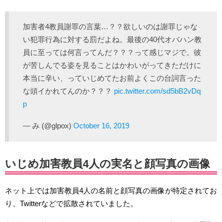
加害者4教員謝罪の言葉…？？欲しいのは謝罪じゃな
い犯罪行為に対する罰だよね。最後の40代オバハン教
員に至っては何言ってんだ？？？って感じマジで。彼
が苦しんでる姿を見ることはかわいがってきただけに
本当に辛い、っていじめてたお前よくこの台詞言った
な頭イかれてんのか？？？
pic.twitter.com/sd5bB2vDq
p
— み (@glpox)
October 16, 2019
いじめ加害教員4人の実名と顔写真の画像
ネット上では加害教員4人の名前と顔写真の画像が特定されてお
り、Twitterなどで拡散されていました。