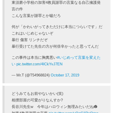
東須磨小学校の加害4教員謝罪の言葉なる自己擁護発
言の件
こんな言葉が謝罪とか嘘だろ
何が「かわいがってきただけに本当につらいです」だ
これはいじめじゃないぞ
暴行 傷害 リンチだぞ
暴行受けてた先生の方が何倍辛かったと思ってんだ
この事件は本当に胸糞悪い
#いじめって言葉を変えた
い
pic.twitter.com/4ICkYvJ7EN
— Mr.T (@T54968824)
October 17, 2019
どうみてもお前やないかい(笑)
相撲部屋の可愛がりなんすか?
長谷川先生w 今年はハロウィン無理みたいだね🎃