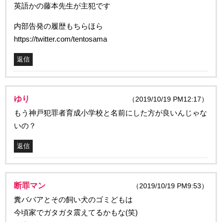
英語かの藤本先生が主犯です
内部告発の履歴もちらほら
https://twitter.com/tentosama
返信
ゆり
（2019/10/19 PM12:17）
もう神戸犯罪者育成小学校と名前にした方が良いんじゃな
いの？
返信
断罪マン
（2019/10/19 PM9:53）
糞ババアとその飼い犬のゴミどもは
今頃家でガタガタ震えてるかもな(笑)