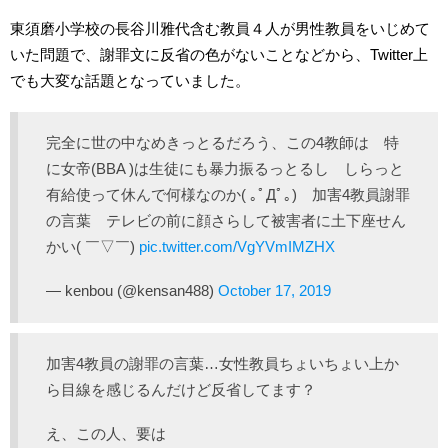
東須磨小学校の長谷川雅代含む教員４人が男性教員をいじめて
いた問題で、謝罪文に反省の色がないことなどから、Twitter上
でも大変な話題となっていました。
完全に世の中なめきっとるだろう、この4教師は 特
に女帝(BBA )は生徒にも暴力振るっとるし しらっと
有給使って休んで何様なのか( ｡ﾟДﾟ｡) 加害4教員謝罪
の言葉 テレビの前に顔さらして被害者に土下座せん
かい( ￣▽￣)
pic.twitter.com/VgYVmIMZHX
— kenbou (@kensan488)
October 17, 2019
加害4教員の謝罪の言葉…女性教員ちょいちょい上か
ら目線を感じるんだけど反省してます？
え、この人、要は