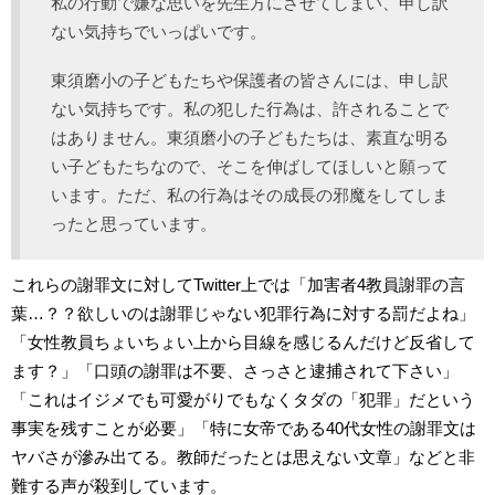
私の行動で嫌な思いを先生方にさせてしまい、申し訳
ない気持ちでいっぱいです。
東須磨小の子どもたちや保護者の皆さんには、申し訳
ない気持ちです。私の犯した行為は、許されることで
はありません。東須磨小の子どもたちは、素直な明る
い子どもたちなので、そこを伸ばしてほしいと願って
います。ただ、私の行為はその成長の邪魔をしてしま
ったと思っています。
これらの謝罪文に対してTwitter上では「加害者4教員謝罪の言
葉…？？欲しいのは謝罪じゃない犯罪行為に対する罰だよね」
「女性教員ちょいちょい上から目線を感じるんだけど反省して
ます？」「口頭の謝罪は不要、さっさと逮捕されて下さい」
「これはイジメでも可愛がりでもなくタダの「犯罪」だという
事実を残すことが必要」「特に女帝である40代女性の謝罪文は
ヤバさが滲み出てる。教師だったとは思えない文章」などと非
難する声が殺到しています。