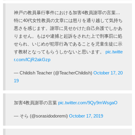
神戸の教員暴行事件における加害4教員謝罪の言葉…
特に40代女性教員の文章には怒りを通り越して気持ち
悪さを感じます。謝罪に見せかけた自己弁護でしかあ
りません。もはや逮捕と起訴をされた上で刑事罰に処
せられ、いじめが犯罪行為であることを児童生徒に示
す教材となってもらうしかないと思います。
pic.twitte
r.com/lCjR2akGzp
— Childish Teacher (@TeacherChildish)
October 17, 20
19
加害4教員謝罪の言葉
pic.twitter.com/9Qy9mWsgaO
— そら (@sorasidodoremi)
October 17, 2019