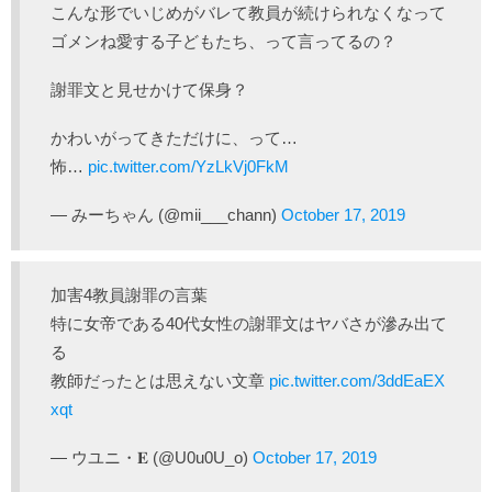
こんな形でいじめがバレて教員が続けられなくなって
ゴメンね愛する子どもたち、って言ってるの？
謝罪文と見せかけて保身？
かわいがってきただけに、って…
怖…
pic.twitter.com/YzLkVj0FkM
— みーちゃん (@mii___chann)
October 17, 2019
加害4教員謝罪の言葉
特に女帝である40代女性の謝罪文はヤバさが滲み出て
る
教師だったとは思えない文章
pic.twitter.com/3ddEaEX
xqt
— ウユニ・𝐄 (@U0u0U_o)
October 17, 2019