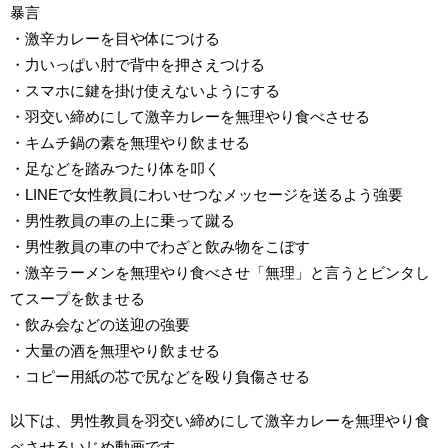
暴言
・激辛カレーを目や体につける
・力いっぱい肘で背中を押さえつける
・スマホに鍵を掛け使えないようにする
・羽交い締めにして激辛カレーを無理やり食べさせる
・キムチ鍋の素を無理やり飲ませる
・足などを踏みつたり体を叩く
・LINEで女性教員にわいせつなメッセージを送るよう強要
・男性教員の車の上に乗って蹴る
・男性教員の車の中でわざと飲み物をこぼす
・激辛ラーメンを無理やり食べさせ「無理」と言うとビンタし
てスープを飲ませる
・飲み会などの送迎の強要
・大量の酒を無理やり飲ませる
・コピー用紙の芯で尻などを殴り負傷させる
以下は、男性教員を羽交い締めにして激辛カレーを無理やり食
べさせるいじめ動画です。