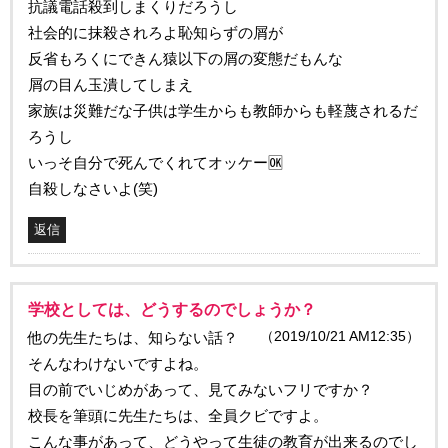
抗議電話殺到しまくりだろうし
社会的に抹殺されろよ恥知らずの屑が
反省もろくにできん猿以下の屑の変態だもんな
屑の目ん玉潰してしまえ
家族は災難だな子供は学生からも教師からも軽蔑されるだ
ろうし
いっそ自分で死んでくれてオッケー🆗
自殺しなさいよ(笑)
返信
学校としては、どうするのでしょうか？
（2019/10/21 AM12:35）
他の先生たちは、知らない話？
そんなわけないですよね。
目の前でいじめがあって、見てみないフリですか？
校長を筆頭に先生たちは、全員クビですよ。
こんな事があって、どうやって生徒の教育が出来るのでし