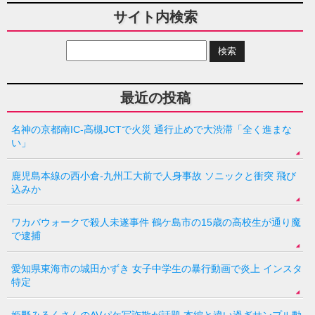
サイト内検索
最近の投稿
名神の京都南IC-高槻JCTで火災 通行止めで大渋滞「全く進まな
い」
鹿児島本線の西小倉-九州工大前で人身事故 ソニックと衝突 飛び
込みか
ワカバウォークで殺人未遂事件 鶴ケ島市の15歳の高校生が通り魔
で逮捕
愛知県東海市の城田かずき 女子中学生の暴行動画で炎上 インスタ
特定
姫野みるくさんのAVパケ写詐欺が話題 本編と違い過ぎサンプル動