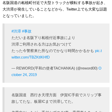
名阪国道の柘植町付近で大型トラックが横転する事故が起き、
大渋滞が発生していることなどから、Twitter上でも大変な話題
となっていました。
#渋滞
#事故
ただいま名阪下り柘植付近事故により
渋滞ご利用される方はお気おつけて
たった今警察来た所なのでかなり時間かかるかも
pic.t
witter.com/TBZKtIKHfD
— REWORD(平和の使者TACHANKA) (@reword00)
O
ctober 24, 2019
名阪国道 西行き天理方面 伊賀IC手前でスリップ事
故してたな。板屋ICまで渋滞してた。