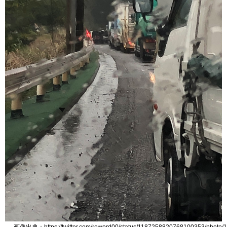
画像出典：https://twitter.com/reword00/status/1187258820768100353/photo/1