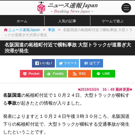
ホーム
人気の記事
ゲームで遊ぶ
ニュース速報Japan
事故
名阪国道の柘植町付近で横転事故 大型トラ
ックが道塞ぎ大渋滞が発生
名阪国道の柘植町付近で横転事故 大型トラックが道塞ぎ大
渋滞が発生
いいね！
ツイート
はてブ
Pocket
Feedly
RSS
LINE
■
2019/10/24 16：49
最終更新■
名阪国道
の柘植町付近で１０月２４日、大型トラックが横転す
る
事故
が起きたとの情報が入りました。
発表によりますと１０月２４日午後３時３０分ころ、名阪国道
下りの柘植町付近で、大型トラックが横転する交通事故が発生
したということです。