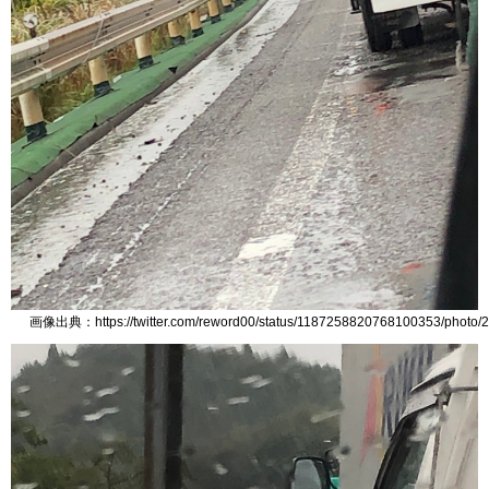
画像出典：https://twitter.com/reword00/status/1187258820768100353/photo/2