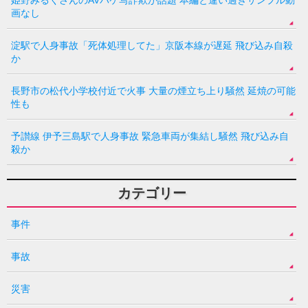
画なし
淀駅で人身事故「死体処理してた」京阪本線が遅延 飛び込み自殺
か
長野市の松代小学校付近で火事 大量の煙立ち上り騒然 延焼の可能
性も
予讃線 伊予三島駅で人身事故 緊急車両が集結し騒然 飛び込み自
殺か
カテゴリー
事件
事故
災害