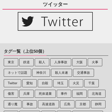
ツイッター
タグ一覧（上位50個）
東京
鉄道
殺人
人身事故
大阪
火事
ネットで話題
神奈川
殺人未遂
交通事故
Twitter
愛知
自殺
埼玉
火災
千葉
傷害
兵庫
死体遺棄
事件
福岡
北海道
通り魔
事故
高速道路
広島
京都
静岡