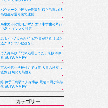
バウォークで殺人未遂事件 鶴ケ島市の15
の高校生が通り魔で逮捕
知県東海市の城田かずき 女子中学生の暴行
画で炎上 インスタ特定
野みるくさんのAVパケ写詐欺が話題 本編と
い過ぎサンプル動画なし
駅で人身事故「死体処理してた」京阪本線
遅延 飛び込み自殺か
野市の松代小学校付近で火事 大量の煙立ち
り騒然 延焼の可能性も
讃線 伊予三島駅で人身事故 緊急車両が集結
騒然 飛び込み自殺か
カテゴリー