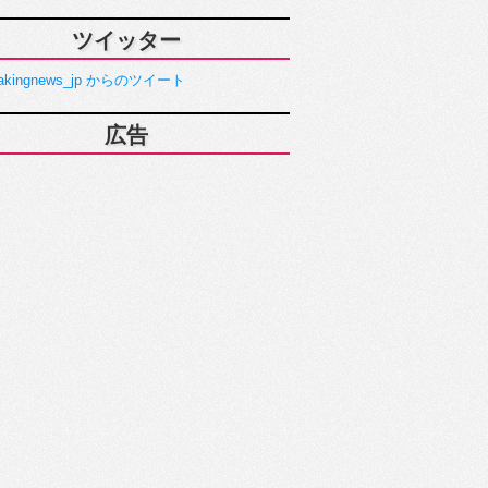
ツイッター
akingnews_jp からのツイート
広告