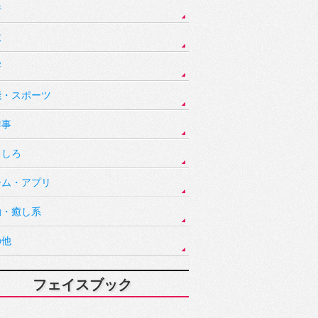
件
故
害
能・スポーツ
祥事
もしろ
ーム・アプリ
動・癒し系
の他
フェイスブック