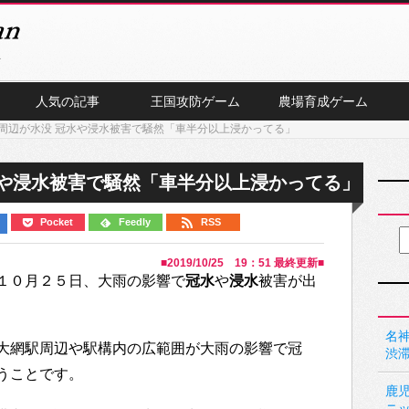
人気の記事
王国攻防ゲーム
農場育成ゲーム
周辺が水没 冠水や浸水被害で騒然「車半分以上浸かってる」
水や浸水被害で騒然「車半分以上浸かってる」
Pocket
Feedly
RSS
■
2019/10/25 19：51
最終更新■
１０月２５日、大雨の影響で
冠水
や
浸水
被害が出
名神
大網駅周辺や駅構内の広範囲が大雨の影響で冠
渋
うことです。
鹿
ニ