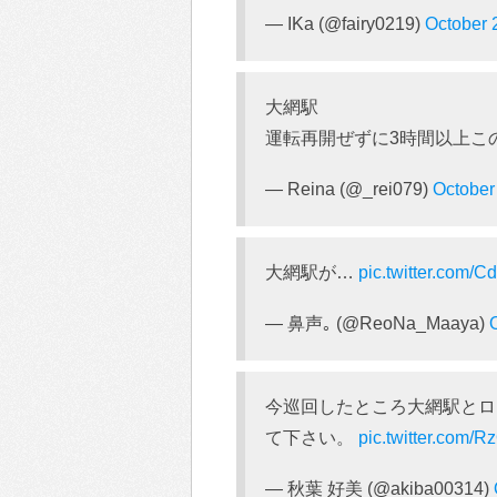
— IKa (@fairy0219)
October 
大網駅
運転再開ぜずに3時間以上こ
— Reina (@_rei079)
October
大網駅が…
pic.twitter.com/C
— 鼻声｡ (@ReoNa_Maaya)
今巡回したところ大網駅とロ
て下さい。
pic.twitter.com
— 秋葉 好美 (@akiba00314)