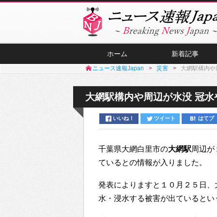
ホーム
新着記事
ニュース速報Japan
災害
大網駅構内や
大網駅構内や周辺が水没 冠
いいね！
ツイート
はてブ
千葉県大網白里市の
大網駅
周辺が
ているとの情報が入りました。
発表によりますと１０月２５日、
水・浸水する被害が出ているとい