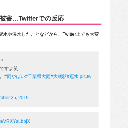
…Twitterでの反応
水や浸水したことなどから、Twitter上でも大変
？
ですよ笑
。
#雨やばい
#千葉県大雨
#大網駅
#冠水
pic.twi
tober 25, 2019
com/VRXYsLbpjX