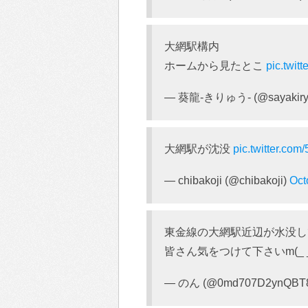
大網駅構内
ホームから見たとこ
pic.twi
— 葵龍-きりゅう- (@sayakiry
大網駅が沈没
pic.twitter.c
— chibakoji (@chibakoji)
Oct
東金線の大網駅近辺が水没し
皆さん気をつけて下さいm(_ _
— のん (@0md707D2ynQBT