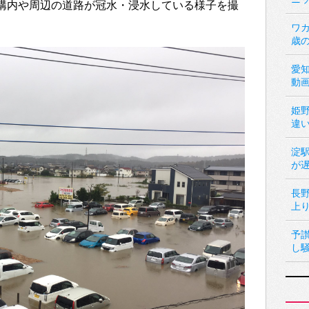
大網駅構内や周辺の道路が冠水・浸水している様子を撮
ワカ
歳
愛
動
姫
違
淀
が
長
上
予
し