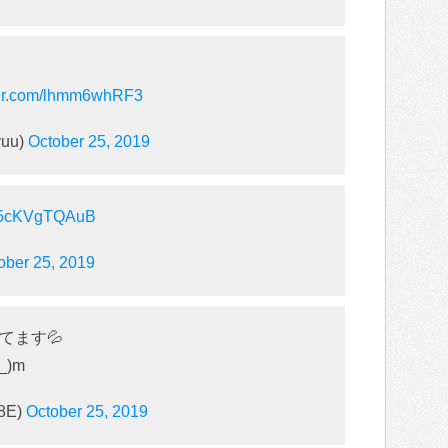
tter.com/lhmm6whRF3
uu)
October 25, 2019
om/5cKVgTQAuB
ober 25, 2019
てます💦
)m
8E)
October 25, 2019