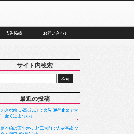
広告掲載
お問い合わせ
サイト内検索
最近の投稿
の京都南IC-高槻JCTで火災 通行止めで大
滞「全く進まない」
児島本線の西小倉-九州工大前で人身事故 ソ
ックと衝突 飛び込みか