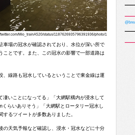
@bre
itter.com/Mio_trainA520/status/1187626935796391936/photo/1
駐車場の冠水が確認されており、水位が深い所で
うことです。また、この冠水の影響で一部道路は
没、線路も冠水しているということで東金線は運
水没して凄いことになってる」「大網駅構内が浸水して
mくらいありそう」「大網駅とロータリー冠水し
関するツイートが多数ありました。
後の天気予報など確認し、浸水・冠水などに十分