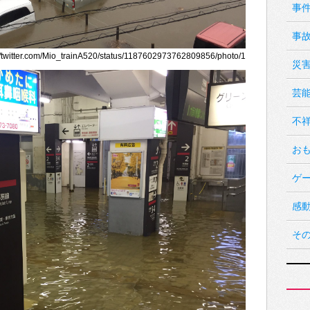
事
事
itter.com/Mio_trainA520/status/1187602973762809856/photo/1
災
芸
不
お
ゲ
感
そ