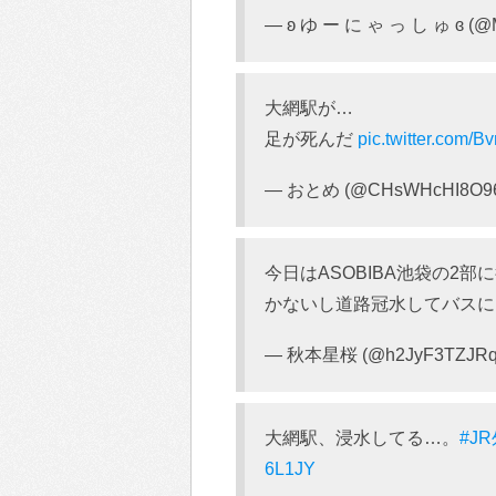
— ʚ ゆ ー に ゃ っ し ゅ ɞ (@M
大網駅が…
足が死んだ
pic.twitter.com
— おとめ (@CHsWHcHI8O96
今日はASOBIBA池袋の2
かないし道路冠水してバス
— 秋本星桜 (@h2JyF3TZJRq
大網駅、浸水してる…。
#J
6L1JY