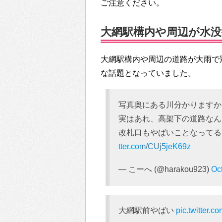
ご注意ください。
大網駅構内や周辺が水没被害
大網駅構内や周辺の道路が大雨で冠
な話題となっていました。
写真奥にある川分かりますか
実はあれ、高架下の道路なん
改札口もやばいことなってる
tter.com/CUj5jeK69z
— こーへ (@harakou923)
Oc
大網駅前やばい
pic.twitter.