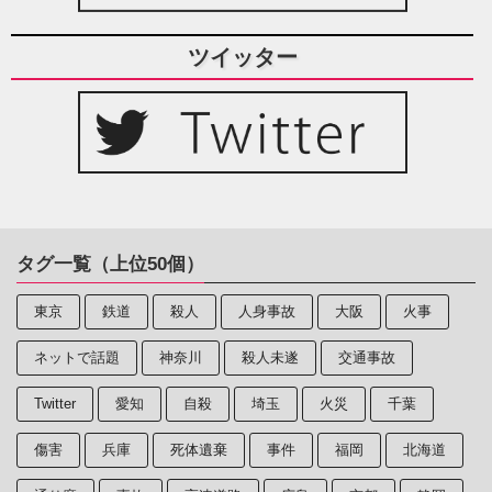
ツイッター
タグ一覧（上位50個）
東京
鉄道
殺人
人身事故
大阪
火事
ネットで話題
神奈川
殺人未遂
交通事故
Twitter
愛知
自殺
埼玉
火災
千葉
傷害
兵庫
死体遺棄
事件
福岡
北海道