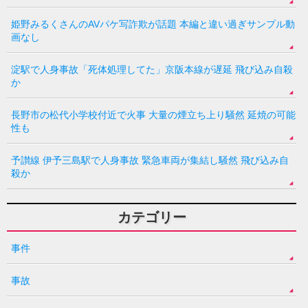
姫野みるくさんのAVパケ写詐欺が話題 本編と違い過ぎサンプル動
画なし
淀駅で人身事故「死体処理してた」京阪本線が遅延 飛び込み自殺
か
長野市の松代小学校付近で火事 大量の煙立ち上り騒然 延焼の可能
性も
予讃線 伊予三島駅で人身事故 緊急車両が集結し騒然 飛び込み自
殺か
カテゴリー
事件
事故