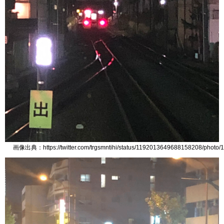
画像出典：https://twitter.com/trgsmntihi/status/1192013649688158208/photo/1