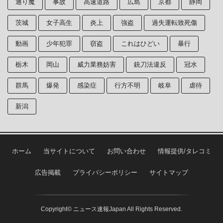
通り魔
事故
高速道路
広島
京都
静岡
茨城
女子高生
炎上
強盗
過失運転致死傷
動画
少年犯罪
窃盗
これはひどい
暴行
栃木
岡山
威力業務妨害
銃刀法違反
冠水
群馬
爆発
感染症
行方不明
岐阜
虐待
新潟
ホーム
当サイトについて
お問い合わせ
情報提供/タレコミ
広告掲載
プライバシーポリシー
サイトマップ
Copyright© ニュース速報Japan All Rights Reserved.