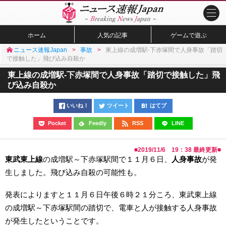
ホーム
人気の記事
ゲームで遊ぶ
ニュース速報Japan
事故
東上線の成増駅-下赤塚間で人身事故「踏切
で接触した」飛び込み自殺か
東上線の成増駅-下赤塚間で人身事故「踏切で接触した」飛
び込み自殺か
いいね！
ツイート
はてブ
Pocket
Feedly
RSS
LINE
■
2019/11/6 19：38
最終更新■
東武東上線
の成増駅～下赤塚駅間で１１月６日、
人身事故
が発
生しました。飛び込み自殺の可能性も。
発表によりますと１１月６日午後６時２１分ころ、東武東上線
の成増駅～下赤塚駅間の踏切で、電車と人が接触する人身事故
が発生したということです。