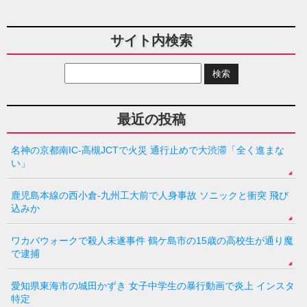
サイト内検索
最近の投稿
名神の京都南IC-高槻JCTで火災 通行止めで大渋滞「全く進まな
い」
鹿児島本線の西小倉-九州工大前で人身事故 ソニックと衝突 飛び
込みか
ワカバウォークで殺人未遂事件 鶴ケ島市の15歳の高校生が通り魔
で逮捕
愛知県東海市の城田かずき 女子中学生の暴行動画で炎上 インスタ
特定