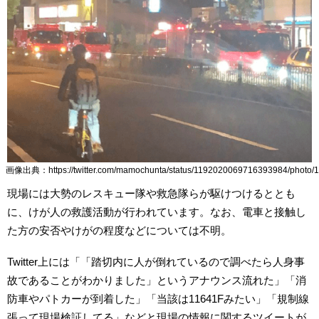
画像出典：https://twitter.com/mamochunta/status/1192020069716393984/photo/1
現場には大勢のレスキュー隊や救急隊らが駆けつけるととも
に、けが人の救護活動が行われています。なお、電車と接触し
た方の安否やけがの程度などについては不明。
Twitter上には「「踏切内に人が倒れているので調べたら人身事
故であることがわかりました」というアナウンス流れた」「消
防車やパトカーが到着した」「当該は11641Fみたい」「規制線
張って現場検証してる」などと現場の情報に関するツイートが