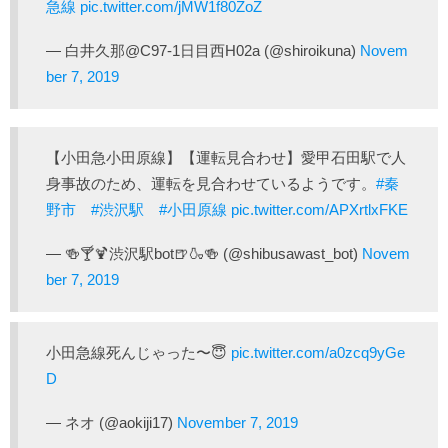
急線
pic.twitter.com/jMW1f80ZoZ
— 白井久那@C97-1日目西H02a (@shiroikuna)
Novem
ber 7, 2019
【小田急小田原線】【運転見合わせ】愛甲石田駅で人
身事故のため、運転を見合わせているようです。
#秦
野市
#渋沢駅
#小田原線
pic.twitter.com/APXrtlxFKE
— 🍻🍸🍹渋沢駅bot🍺🍶🍻 (@shibusawast_bot)
Novem
ber 7, 2019
小田急線死んじゃった〜😇
pic.twitter.com/a0zcq9yGe
D
— ネオ (@aokiji17)
November 7, 2019