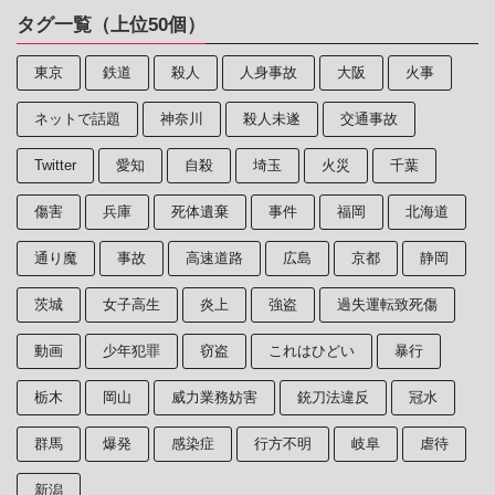
タグ一覧（上位50個）
東京
鉄道
殺人
人身事故
大阪
火事
ネットで話題
神奈川
殺人未遂
交通事故
Twitter
愛知
自殺
埼玉
火災
千葉
傷害
兵庫
死体遺棄
事件
福岡
北海道
通り魔
事故
高速道路
広島
京都
静岡
茨城
女子高生
炎上
強盗
過失運転致死傷
動画
少年犯罪
窃盗
これはひどい
暴行
栃木
岡山
威力業務妨害
銃刀法違反
冠水
群馬
爆発
感染症
行方不明
岐阜
虐待
新潟