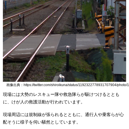
画像出典：https://twitter.com/shiroikuna/status/1192322778931707904/photo/1
現場には大勢のレスキュー隊や救急隊らが駆けつけるととも
に、けが人の救護活動が行われています。
現場周辺には規制線が張られるとともに、通行人や乗客らが心
配そうに様子を伺い騒然としています。