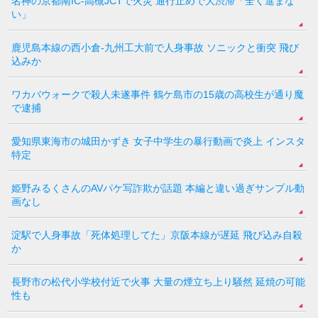
名神の京都南IC-高槻JCTで火災 通行止めで大渋滞「全く進まな
い」
鹿児島本線の西小倉-九州工大前で人身事故 ソニックと衝突 飛び
込みか
ワカバウォークで殺人未遂事件 鶴ケ島市の15歳の高校生が通り魔
で逮捕
愛知県東海市の城田かずき 女子中学生の暴行動画で炎上 インスタ
特定
姫野みるくさんのAVパケ写詐欺が話題 本編と違い過ぎサンプル動
画なし
淀駅で人身事故「死体処理してた」京阪本線が遅延 飛び込み自殺
か
長野市の松代小学校付近で火事 大量の煙立ち上り騒然 延焼の可能
性も