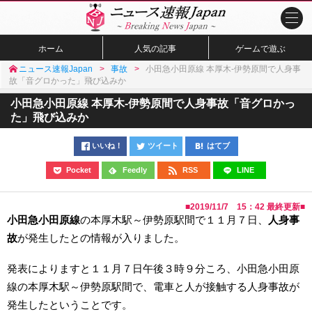
ホーム
人気の記事
ゲームで遊ぶ
ニュース速報Japan
事故
小田急小田原線 本厚木-伊勢原間で人身事
故「音グロかった」飛び込みか
小田急小田原線 本厚木-伊勢原間で人身事故「音グロかっ
た」飛び込みか
いいね！
ツイート
はてブ
Pocket
Feedly
RSS
LINE
■
2019/11/7 15：42
最終更新■
小田急小田原線
の本厚木駅～伊勢原駅間で１１月７日、
人身事
故
が発生したとの情報が入りました。
発表によりますと１１月７日午後３時９分ころ、小田急小田原
線の本厚木駅～伊勢原駅間で、電車と人が接触する人身事故が
発生したということです。